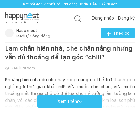
Kết nối đơn vị thiết kế - thi công uy tín.
ĐĂNG KÝ NGAY!
Đăng nhập
Đăng ký
M
Ạ
N
G
X
Ã
H
Ộ
I
Happynest
Theo dõi
Media/ Cộng đồng
Lam chắn hiên nhà, che chắn nắng nhưng
vẫn đủ thoáng để tạo góc “chill”
746
lượt xem
Khoảng hiên nhà dù nhỏ hay rộng cũng có thể trở thành góc
nghỉ ngơi thư giãn khá chill! Vừa muốn che chắn, vừa muốn
thoáng mát thì gia chủ có thể lựa chọn ý tưởng làm tường lam
chắn, với các chất liệu quen thuộc như gỗ hay kim loại sơn phủ
Xem thêm
tĩnh điện, chống gỉ. Lam chắn còn mang đến sự thẩm mỹ, tăng
thêm phần ấn tượng, sang trọng, hiện đại cho hiên nhà. Bạn
cũng có thể kết hợp với cây xanh, hoa cỏ để tạo nên không
gian sinh động cho những buổi thưởng trà, trò chuyện cùng
gia đình, bạn bè.