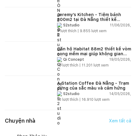
Jeremy’s Kitchen - Tiệm bánh
300m2 tại Đà Nẵng thiết kế
phong cách công nghiệp hiện đại
11/06/2026,
S2studio
ngập tràn ánh sáng tự nhiên
7
lượt thích |
9.855
lượt xem
Căn hộ Habitat 88m2 thiết kế vòm
cong mềm mại giúp không gian
sống hiện đại trở nên ấm áp hơn
19/05/2026,
Qi Concept
15
lượt thích |
11.201
lượt xem
A Station Coffee Đà Nẵng - Trạm
dừng của sắc màu và cảm hứng
14/05/2026,
S2studio
18
lượt thích |
16.910
lượt xem
Chuyện nhà
Xem tất cả