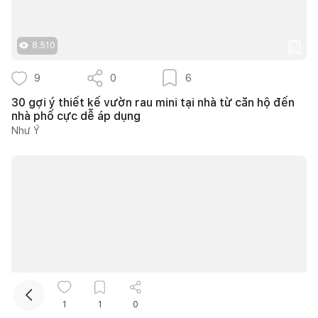
8.510
9
0
6
30 gợi ý thiết kế vườn rau mini tại nhà từ căn hộ đến
nhà phố cực dễ áp dụng
Như Ý
Kết nối thiết kế, thi công
Mua sắm hoàn thiện nhà
31.189
1
1
0