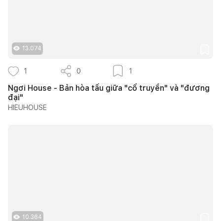
13.074
1
0
1
Ngơi House - Bản hòa tấu giữa "cổ truyền" và "đương
đại"
HIEUHOUSE
10.364