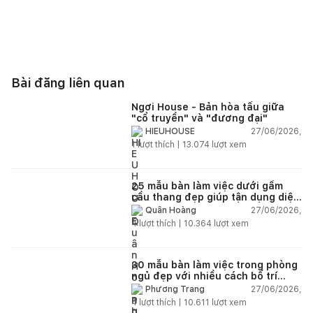
Bài đăng liên quan
Ngơi House - Bản hòa tấu giữa
"cổ truyền" và "đương đại"
27/06/2026,
HIEUHOUSE
1
lượt thích |
13.074
lượt xem
25 mẫu bàn làm việc dưới gầm
cầu thang đẹp giúp tận dụng diện
tích tưởng chừng bị bỏ quên
27/06/2026,
Quân Hoàng
4
lượt thích |
10.364
lượt xem
30 mẫu bàn làm việc trong phòng
ngủ đẹp với nhiều cách bố trí
thông minh cho mọi diện tích
27/06/2026,
Phương Trang
4
lượt thích |
10.611
lượt xem