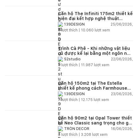
Căn hộ The Infiniti 175m2 thiết kế
hiện đại kết hợp nghệ thuật
Modern Art đầy cảm xúc
25/06/2026,
139DESIGN
6
lượt thích |
10.060
lượt xem
Trình Cà Phê - Khi những vật liệu
cũ được kể lại bằng một ngôn ngữ
thiết kế mới
22/06/2026,
S2studio
5
lượt thích |
11.987
lượt xem
Căn hộ 150m2 tại The Estella
thiết kế phong cách Farmhouse
thanh lịch và ấm áp
23/06/2026,
139DESIGN
7
lượt thích |
12.175
lượt xem
Căn hộ 90m2 tại Opal Tower thiết
kế Neo Classic sang trọng cho gia
đình trẻ
16/06/2026,
TRÒN DECOR
8
lượt thích |
3.208
lượt xem