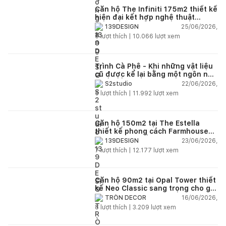
Căn hộ The Infiniti 175m2 thiết kế
hiện đại kết hợp nghệ thuật
Modern Art đầy cảm xúc
25/06/2026,
139DESIGN
6
lượt thích |
10.066
lượt xem
Trình Cà Phê - Khi những vật liệu
cũ được kể lại bằng một ngôn ngữ
thiết kế mới
22/06/2026,
S2studio
5
lượt thích |
11.992
lượt xem
Căn hộ 150m2 tại The Estella
thiết kế phong cách Farmhouse
thanh lịch và ấm áp
23/06/2026,
139DESIGN
7
lượt thích |
12.177
lượt xem
Căn hộ 90m2 tại Opal Tower thiết
kế Neo Classic sang trọng cho gia
đình trẻ
16/06/2026,
TRÒN DECOR
8
lượt thích |
3.209
lượt xem