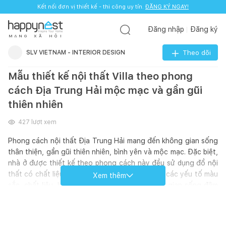
Kết nối đơn vị thiết kế - thi công uy tín.
ĐĂNG KÝ NGAY!
Đăng nhập
Đăng ký
M
Ạ
N
G
X
Ã
H
Ộ
I
SLV VIETNAM - INTERIOR DESIGN
Theo dõi
Mẫu thiết kế nội thất Villa theo phong
cách Địa Trung Hải mộc mạc và gần gũi
thiên nhiên
427
lượt xem
Phong cách nội thất Địa Trung Hải mang đến không gian sống
thân thiện, gần gũi thiên nhiên, bình yên và mộc mạc. Đặc biệt,
nhà ở được thiết kế theo phong cách này đều sử dụng đồ nội
thất có chất liệu từ thiên nhiên. Sự kết hợp hài các yếu tố màu
Xem thêm
sắc, chất liệu, bố cục đã mang đến một không gian sống đậm
vị biển. Dưới đây là hình ảnh dự án Villa được thiết kế theo
phong cách Địa Trung Hải do SLV Vietnam thực hiện.