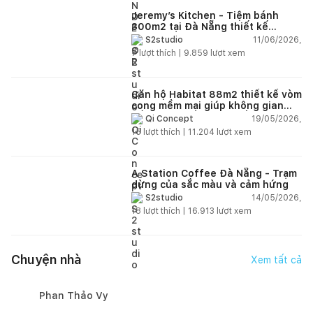
Jeremy’s Kitchen - Tiệm bánh
300m2 tại Đà Nẵng thiết kế
phong cách công nghiệp hiện đại
11/06/2026,
S2studio
ngập tràn ánh sáng tự nhiên
7
lượt thích |
9.859
lượt xem
Căn hộ Habitat 88m2 thiết kế vòm
cong mềm mại giúp không gian
sống hiện đại trở nên ấm áp hơn
19/05/2026,
Qi Concept
15
lượt thích |
11.204
lượt xem
A Station Coffee Đà Nẵng - Trạm
dừng của sắc màu và cảm hứng
14/05/2026,
S2studio
18
lượt thích |
16.913
lượt xem
Chuyện nhà
Xem tất cả
Phan Thảo Vy