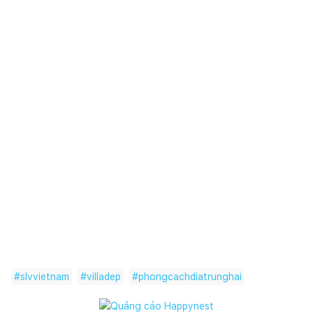
Thông tin dự án:
Tên dự án: Villa Ngọc House
Phong cách nội thất: Địa Trung Hải
Design & Build: SLV Vietnam
#
slvvietnam
#
villadep
#
phongcachdiatrunghai