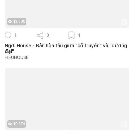
13.088
1
0
1
Ngơi House - Bản hòa tấu giữa "cổ truyền" và "đương
đại"
HIEUHOUSE
10.374