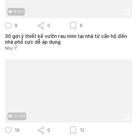
8.514
9
0
6
30 gợi ý thiết kế vườn rau mini tại nhà từ căn hộ đến
nhà phố cực dễ áp dụng
Như Ý
31.194
18
0
12