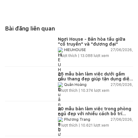
Bài đăng liên quan
Ngơi House - Bản hòa tấu giữa
"cổ truyền" và "đương đại"
27/06/2026,
HIEUHOUSE
1
lượt thích |
13.088
lượt xem
25 mẫu bàn làm việc dưới gầm
cầu thang đẹp giúp tận dụng diện
tích tưởng chừng bị bỏ quên
27/06/2026,
Quân Hoàng
4
lượt thích |
10.374
lượt xem
30 mẫu bàn làm việc trong phòng
ngủ đẹp với nhiều cách bố trí
thông minh cho mọi diện tích
27/06/2026,
Phương Trang
4
lượt thích |
10.621
lượt xem