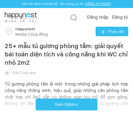
Kết nối đơn vị thiết kế - thi công uy tín.
ĐĂNG KÝ NGAY!
Đăng nhập
Đăng ký
M
Ạ
N
G
X
Ã
H
Ộ
I
Happynest
Theo dõi
Media/ Cộng đồng
25+ mẫu tủ gương phòng tắm: giải quyết
bài toán diện tích và công năng khi WC chỉ
nhỏ 2m2
1.680
lượt xem
Tủ gương phòng tắm là một trong những giải pháp tích hợp
công năng thông minh, hiệu quả, giúp những căn phòng tắm
chật hẹp chỉ 2m2 vẫn có không gian lưu trữ đồ gọn gàng.
Không chỉ đáp ứng công năng, những chiếc tủ gương còn
Xem thêm
khiến phòng tắm nhà bạn sang xịn chẳng kém những khách
sạn, resort cao cấp. Dưới đây là 25+ mẫu tủ gương phòng tắm
để các gia chủ tham khảo lựa chọn cho không gian nhà mình
nhé!