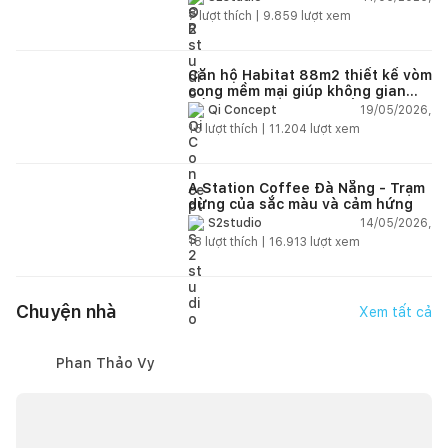
ngập tràn ánh sáng tự nhiên
7
lượt thích |
9.859
lượt xem
Căn hộ Habitat 88m2 thiết kế vòm
cong mềm mại giúp không gian
sống hiện đại trở nên ấm áp hơn
19/05/2026,
Qi Concept
15
lượt thích |
11.204
lượt xem
A Station Coffee Đà Nẵng - Trạm
dừng của sắc màu và cảm hứng
14/05/2026,
S2studio
18
lượt thích |
16.913
lượt xem
Chuyện nhà
Xem tất cả
Phan Thảo Vy