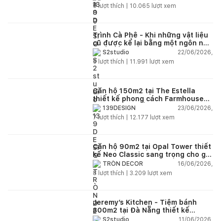
6
lượt thích |
10.065
lượt xem
Trình Cà Phê - Khi những vật liệu
cũ được kể lại bằng một ngôn ngữ
thiết kế mới
22/06/2026,
S2studio
5
lượt thích |
11.991
lượt xem
Căn hộ 150m2 tại The Estella
thiết kế phong cách Farmhouse
thanh lịch và ấm áp
23/06/2026,
139DESIGN
7
lượt thích |
12.177
lượt xem
Căn hộ 90m2 tại Opal Tower thiết
kế Neo Classic sang trọng cho gia
đình trẻ
16/06/2026,
TRÒN DECOR
8
lượt thích |
3.209
lượt xem
Jeremy’s Kitchen - Tiệm bánh
300m2 tại Đà Nẵng thiết kế
phong cách công nghiệp hiện đại
11/06/2026,
S2studio