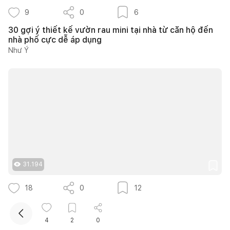
9
0
6
30 gợi ý thiết kế vườn rau mini tại nhà từ căn hộ đến
nhà phố cực dễ áp dụng
Như Ý
Kết nối thiết kế, thi công
Mua sắm hoàn thiện nhà
31.194
18
0
12
40+ ý tưởng thiết kế góc chill sân vườn giúp bạn nạp
lại năng lượng bình yên ngay tại nhà
4
2
0
Nguyễn Quỳnh Hương