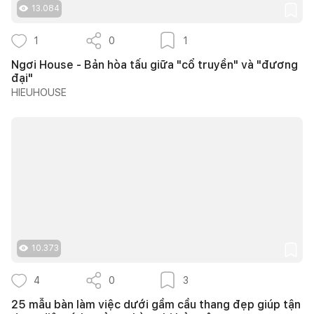
13.084
1
0
1
Ngơi House - Bản hòa tấu giữa "cổ truyền" và "đương
đại"
HIEUHOUSE
10.373
4
0
3
25 mẫu bàn làm việc dưới gầm cầu thang đẹp giúp tận