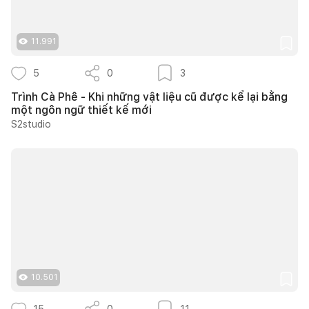
11.991
5
0
3
Trình Cà Phê - Khi những vật liệu cũ được kể lại bằng
một ngôn ngữ thiết kế mới
S2studio
10.501
15
0
11