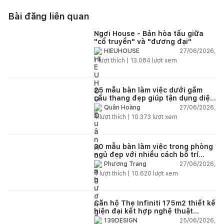
Bài đăng liên quan
Ngơi House - Bản hòa tấu giữa
"cổ truyền" và "đương đại"
27/06/2026,
HIEUHOUSE
1
lượt thích |
13.084
lượt xem
25 mẫu bàn làm việc dưới gầm
cầu thang đẹp giúp tận dụng diện
tích tưởng chừng bị bỏ quên
27/06/2026,
Quân Hoàng
4
lượt thích |
10.373
lượt xem
30 mẫu bàn làm việc trong phòng
ngủ đẹp với nhiều cách bố trí
thông minh cho mọi diện tích
27/06/2026,
Phương Trang
4
lượt thích |
10.620
lượt xem
Căn hộ The Infiniti 175m2 thiết kế
hiện đại kết hợp nghệ thuật
Modern Art đầy cảm xúc
25/06/2026,
139DESIGN