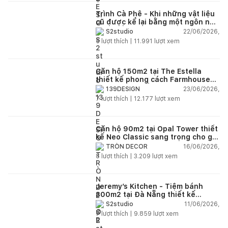
Trình Cà Phê - Khi những vật liệu
cũ được kể lại bằng một ngôn ngữ
thiết kế mới
22/06/2026,
S2studio
5
lượt thích |
11.991
lượt xem
Căn hộ 150m2 tại The Estella
thiết kế phong cách Farmhouse
thanh lịch và ấm áp
23/06/2026,
139DESIGN
7
lượt thích |
12.177
lượt xem
Căn hộ 90m2 tại Opal Tower thiết
kế Neo Classic sang trọng cho gia
đình trẻ
16/06/2026,
TRÒN DECOR
8
lượt thích |
3.209
lượt xem
Jeremy’s Kitchen - Tiệm bánh
300m2 tại Đà Nẵng thiết kế
phong cách công nghiệp hiện đại
11/06/2026,
S2studio
ngập tràn ánh sáng tự nhiên
7
lượt thích |
9.859
lượt xem