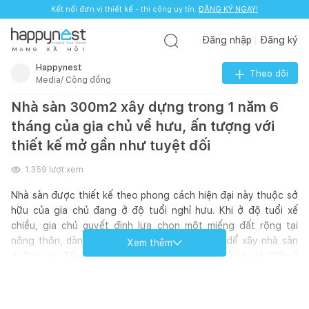
Kết nối đơn vị thiết kế - thi công uy tín.
ĐĂNG KÝ NGAY!
Đăng nhập
Đăng ký
M
Ạ
N
G
X
Ã
H
Ộ
I
Happynest
Theo dõi
Media/ Cộng đồng
Nhà sàn 300m2 xây dựng trong 1 năm 6
tháng của gia chủ về hưu, ấn tượng với
thiết kế mở gần như tuyệt đối
1.359
lượt xem
Nhà sàn được thiết kế theo phong cách hiện đại này thuộc sở
hữu của gia chủ đang ở độ tuổi nghỉ hưu. Khi ở độ tuổi xế
chiều, gia chủ quyết định lựa chọn một miếng đất rộng tại
nông thôn, dành ra một diện tích đất vừa đủ để xây nhà sàn
Xem thêm
dưỡng già. Tổng diện tích sử dụng của ngôi nhà sàn là 300m2
bao gồm sân xung quanh nhà. KTS và đội ngũ thi công đã mất
đến 1 năm 6 tháng để xây dựng. Không gian tiếp khách được
đặt ở tầng 1 - hay được gọi là gầm của nhà sàn. Không gian