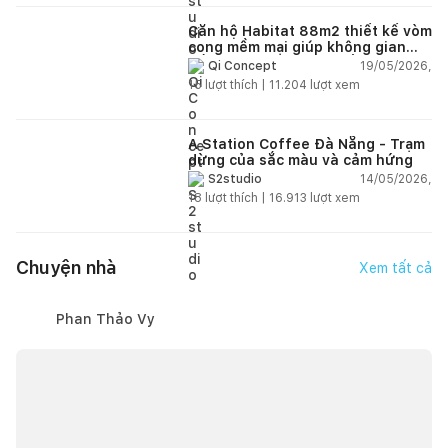
Căn hộ Habitat 88m2 thiết kế vòm
cong mềm mại giúp không gian
sống hiện đại trở nên ấm áp hơn
19/05/2026,
Qi Concept
15
lượt thích |
11.204
lượt xem
A Station Coffee Đà Nẵng - Trạm
dừng của sắc màu và cảm hứng
14/05/2026,
S2studio
18
lượt thích |
16.913
lượt xem
Chuyện nhà
Xem tất cả
Phan Thảo Vy