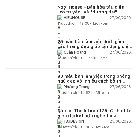
Ngơi House - Bản hòa tấu giữa
"cổ truyền" và "đương đại"
27/06/2026,
HIEUHOUSE
1
lượt thích |
13.084
lượt xem
25 mẫu bàn làm việc dưới gầm
cầu thang đẹp giúp tận dụng diện
tích tưởng chừng bị bỏ quên
27/06/2026,
Quân Hoàng
4
lượt thích |
10.372
lượt xem
30 mẫu bàn làm việc trong phòng
ngủ đẹp với nhiều cách bố trí
thông minh cho mọi diện tích
27/06/2026,
Phương Trang
4
lượt thích |
10.620
lượt xem
Căn hộ The Infiniti 175m2 thiết kế
hiện đại kết hợp nghệ thuật
Modern Art đầy cảm xúc
25/06/2026,
139DESIGN
6
lượt thích |
10.065
lượt xem