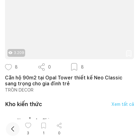
3.209
Kết nối thiết kế, thi công
8
0
8
Căn hộ 90m2 tại Opal Tower thiết kế Neo Classic
sang trọng cho gia đình trẻ
TRÒN DECOR
Kho kiến thức
Xem tất cả
Nguyễn An Chi
3
1
0