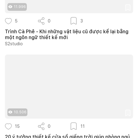
11.996
5
0
3
Trình Cà Phê - Khi những vật liệu cũ được kể lại bằng
một ngôn ngữ thiết kế mới
S2studio
10.506
15
0
11
20 ý tưởng thiết kế cửa sổ giếng trời giúp phòng ngủ