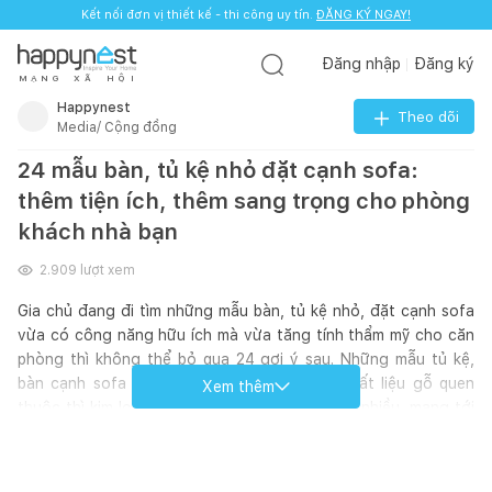
Kết nối đơn vị thiết kế - thi công uy tín.
ĐĂNG KÝ NGAY!
Đăng nhập
Đăng ký
M
Ạ
N
G
X
Ã
H
Ộ
I
Happynest
Theo dõi
Media/ Cộng đồng
24 mẫu bàn, tủ kệ nhỏ đặt cạnh sofa:
thêm tiện ích, thêm sang trọng cho phòng
khách nhà bạn
2.909
lượt xem
Gia chủ đang đi tìm những mẫu bàn, tủ kệ nhỏ, đặt cạnh sofa
vừa có công năng hữu ích mà vừa tăng tính thẩm mỹ cho căn
phòng thì không thể bỏ qua 24 gợi ý sau. Những mẫu tủ kệ,
bàn cạnh sofa ngày càng đa dạng, ngoài chất liệu gỗ quen
Xem thêm
thuộc thì kim loại, mặt đá cũng được sử dụng nhiều, mang tới
vẻ đẹp sang trọng và hiện đại. Xu hướng hiện nay vẫn là
những mẫu tủ kệ nhỏ gọn, đường nét đơn giản, thanh thoát,
thường để đặt cốc nước, chậu cây, hoa nhỏ tăng thêm vẻ đẹp