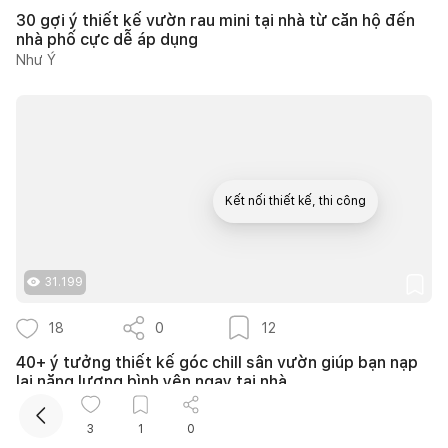
30 gợi ý thiết kế vườn rau mini tại nhà từ căn hộ đến
nhà phố cực dễ áp dụng
Như Ý
Kết nối thiết kế, thi công
31.199
18
0
12
40+ ý tưởng thiết kế góc chill sân vườn giúp bạn nạp
lại năng lượng bình yên ngay tại nhà
Nguyễn Quỳnh Hương
3
1
0