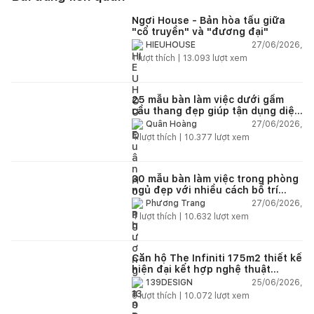
Ngơi House - Bản hòa tấu giữa
"cổ truyền" và "đương đại"
27/06/2026,
HIEUHOUSE
1
lượt thích |
13.093
lượt xem
25 mẫu bàn làm việc dưới gầm
cầu thang đẹp giúp tận dụng diện
tích tưởng chừng bị bỏ quên
27/06/2026,
Quân Hoàng
4
lượt thích |
10.377
lượt xem
30 mẫu bàn làm việc trong phòng
ngủ đẹp với nhiều cách bố trí
thông minh cho mọi diện tích
27/06/2026,
Phương Trang
4
lượt thích |
10.632
lượt xem
Căn hộ The Infiniti 175m2 thiết kế
hiện đại kết hợp nghệ thuật
Modern Art đầy cảm xúc
25/06/2026,
139DESIGN
6
lượt thích |
10.072
lượt xem