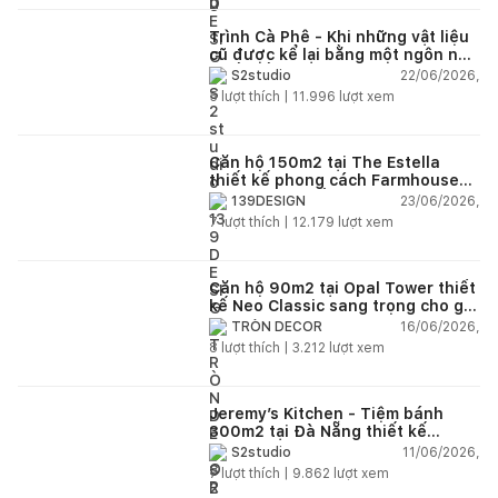
Trình Cà Phê - Khi những vật liệu
cũ được kể lại bằng một ngôn ngữ
thiết kế mới
22/06/2026,
S2studio
5
lượt thích |
11.996
lượt xem
Căn hộ 150m2 tại The Estella
thiết kế phong cách Farmhouse
thanh lịch và ấm áp
23/06/2026,
139DESIGN
7
lượt thích |
12.179
lượt xem
Căn hộ 90m2 tại Opal Tower thiết
kế Neo Classic sang trọng cho gia
đình trẻ
16/06/2026,
TRÒN DECOR
8
lượt thích |
3.212
lượt xem
Jeremy’s Kitchen - Tiệm bánh
300m2 tại Đà Nẵng thiết kế
phong cách công nghiệp hiện đại
11/06/2026,
S2studio
ngập tràn ánh sáng tự nhiên
7
lượt thích |
9.862
lượt xem