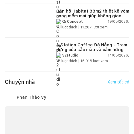
Căn hộ Habitat 88m2 thiết kế vòm
cong mềm mại giúp không gian
sống hiện đại trở nên ấm áp hơn
19/05/2026,
Qi Concept
15
lượt thích |
11.207
lượt xem
A Station Coffee Đà Nẵng - Trạm
dừng của sắc màu và cảm hứng
14/05/2026,
S2studio
18
lượt thích |
16.918
lượt xem
Chuyện nhà
Xem tất cả
Phan Thảo Vy