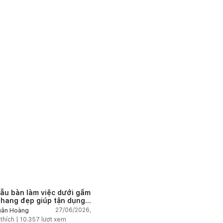
ẫu bàn làm việc dưới gầm
thang đẹp giúp tận dụng
 tích tưởng chừng bị bỏ
27/06/2026,
ân Hoàng
n
 thích |
10.357
lượt xem