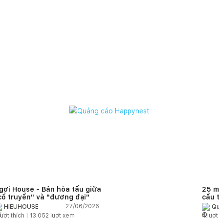
gơi House - Bản hòa tấu giữa
25 m
cổ truyền" và "đương đại"
cầu 
diện
27/06/2026,
HIEUHOUSE
Qu
quê
ượt thích |
13.052
lượt xem
4
lượt