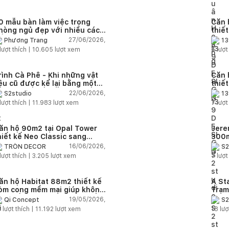
0 mẫu bàn làm việc trong
Căn 
hòng ngủ đẹp với nhiều cách
thiế
ố trí thông minh cho mọi diện
thuậ
27/06/2026,
Phương Trang
13
ích
lượt thích |
10.605
lượt xem
6
lượt
rình Cà Phê - Khi những vật
Căn 
iệu cũ được kể lại bằng một
thiế
gôn ngữ thiết kế mới
Farm
22/06/2026,
S2studio
13
áp
lượt thích |
11.983
lượt xem
7
lượt
ăn hộ 90m2 tại Opal Tower
Jere
hiết kế Neo Classic sang
300m
rọng cho gia đình trẻ
phon
16/06/2026,
TRÒN DECOR
S2
đại 
lượt thích |
3.205
lượt xem
7
lượt
nhiê
ăn hộ Habitat 88m2 thiết kế
A St
òm cong mềm mại giúp không
Trạm
ian sống hiện đại trở nên ấm
cảm 
19/05/2026,
Qi Concept
S2
p hơn
5
lượt thích |
11.192
lượt xem
18
lượ