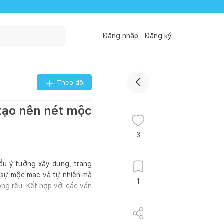
Đăng nhập
Đăng ký
Theo dõi
 tạo nên nét mộc
3
iều ý tưởng xây dựng, trang
n sự mộc mạc và tự nhiên mà
1
rong rêu. Kết hợp với các ván
Nguồn: Internet