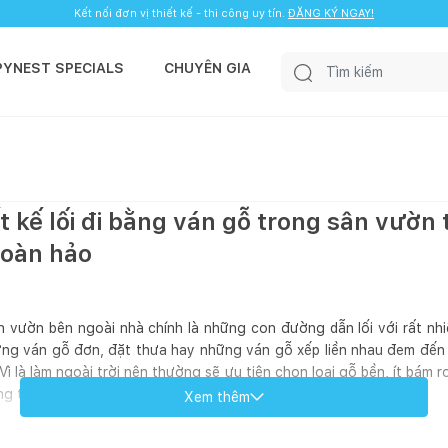
Kết nối đơn vị thiết kế - thi công uy tín.
ĐĂNG KÝ NGAY!
PYNEST SPECIALS
CHUYÊN GIA
t kế lối đi bằng ván gỗ trong sân vườn
hoàn hảo
 vườn bên ngoài nhà chính là những con đường dẫn lối với rất nh
những ván gỗ đơn, đặt thưa hay những ván gỗ xếp liền nhau đem đế
 Vì là làm ngoài trời nên thường sẽ ưu tiên chọn loại gỗ bền, ít bám 
ùng thảm cỏ, tô điểm thêm cho cảnh quan xanh.
Xem thêm