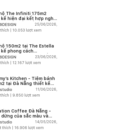
hộ The Infiniti 175m2
t kế hiện đại kết hợp nghệ
t Modern Art đầy cảm xúc
25/06/2026,
9DESIGN
 thích |
10.053
lượt xem
hộ 150m2 tại The Estella
t kế phong cách
house thanh lịch và ấm
23/06/2026,
9DESIGN
 thích |
12.167
lượt xem
my’s Kitchen - Tiệm bánh
2 tại Đà Nẵng thiết kế
g cách công nghiệp hiện
11/06/2026,
studio
ngập tràn ánh sáng tự
 thích |
9.850
lượt xem
n
ation Coffee Đà Nẵng -
 dừng của sắc màu và
hứng
14/05/2026,
studio
t thích |
16.906
lượt xem