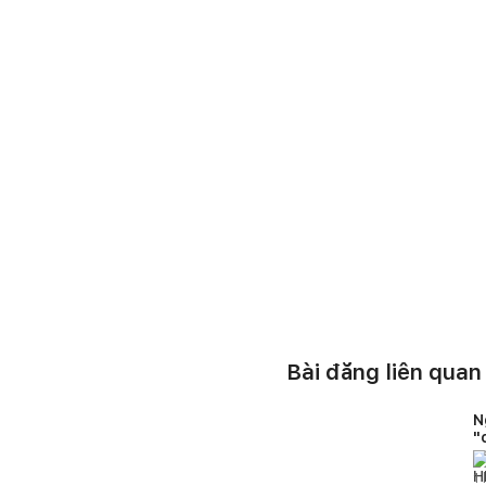
Bài đăng liên quan
N
"
1
l