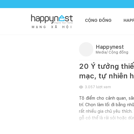
CỘNG ĐỒNG
HAP
M
Ạ
N
G
X
Ã
H
Ộ
I
Happynest
Media/ Cộng đồng
20 Ý tưởng thiế
mạc, tự nhiên 
3.057
lượt xem
Tô điểm cho cảnh quan, sân
trí. Chọn làm lối đi bằng 
rất nhiều gia chủ yêu thích.
gỗ có thể là rải sỏi hoặc d