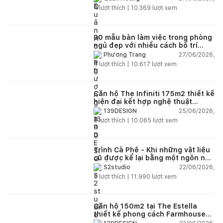
4
lượt thích |
10.369
lượt xem
30 mẫu bàn làm việc trong phòng
ngủ đẹp với nhiều cách bố trí
thông minh cho mọi diện tích
27/06/2026,
Phương Trang
4
lượt thích |
10.617
lượt xem
Căn hộ The Infiniti 175m2 thiết kế
hiện đại kết hợp nghệ thuật
Modern Art đầy cảm xúc
25/06/2026,
139DESIGN
6
lượt thích |
10.065
lượt xem
Trình Cà Phê - Khi những vật liệu
cũ được kể lại bằng một ngôn ngữ
thiết kế mới
22/06/2026,
S2studio
5
lượt thích |
11.990
lượt xem
Căn hộ 150m2 tại The Estella
thiết kế phong cách Farmhouse
thanh lịch và ấm áp