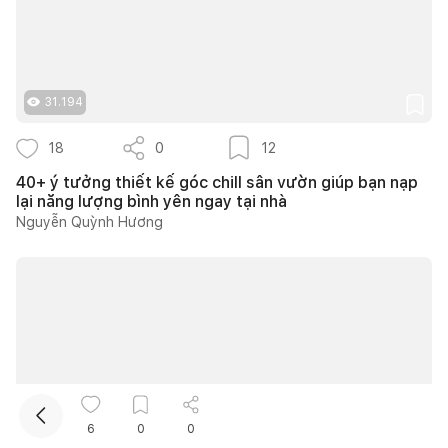
31.194
18
0
12
40+ ý tưởng thiết kế góc chill sân vườn giúp bạn nạp
lại năng lượng bình yên ngay tại nhà
Kết nối thiết kế, thi công
Nguyễn Quỳnh Hương
Mua sắm hoàn thiện nhà
6
0
0
3.208