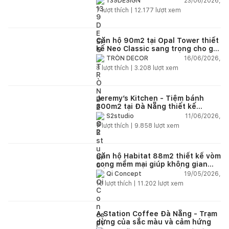
23/06/2026,
139DESIGN
7
lượt thích |
12.177
lượt xem
Căn hộ 90m2 tại Opal Tower thiết
kế Neo Classic sang trọng cho gia
đình trẻ
16/06/2026,
TRÒN DECOR
8
lượt thích |
3.208
lượt xem
Jeremy’s Kitchen - Tiệm bánh
300m2 tại Đà Nẵng thiết kế
phong cách công nghiệp hiện đại
11/06/2026,
S2studio
ngập tràn ánh sáng tự nhiên
7
lượt thích |
9.858
lượt xem
Căn hộ Habitat 88m2 thiết kế vòm
cong mềm mại giúp không gian
sống hiện đại trở nên ấm áp hơn
19/05/2026,
Qi Concept
15
lượt thích |
11.202
lượt xem
A Station Coffee Đà Nẵng - Trạm
dừng của sắc màu và cảm hứng