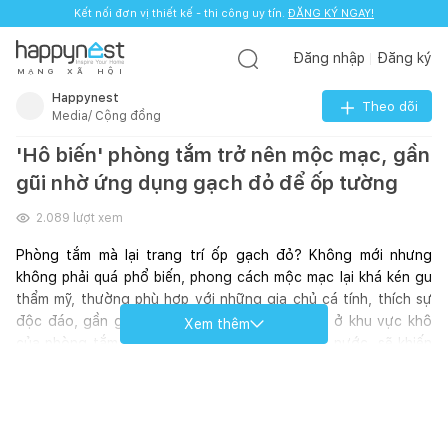
Kết nối đơn vị thiết kế - thi công uy tín.
ĐĂNG KÝ NGAY!
Đăng nhập
Đăng ký
M
Ạ
N
G
X
Ã
H
Ộ
I
Happynest
Theo dõi
Media/ Cộng đồng
'Hô biến' phòng tắm trở nên mộc mạc, gần
gũi nhờ ứng dụng gạch đỏ để ốp tường
2.089
lượt xem
Phòng tắm mà lại trang trí ốp gạch đỏ? Không mới nhưng 
không phải quá phổ biến, phong cách mộc mạc lại khá kén gu 
thẩm mỹ, thường phù hợp với những gia chủ cá tính, thích sự 
độc đáo, gần gũi. Gạch đỏ, gạch mộc nên ốp ở khu vực khô 
Xem thêm
của phòng tắm, giảm thiểu việc bị thấm, ngấm nước, sẽ khiến 
chất lượng gạch suy giảm. Trên thị trường hiện nay cũng có 
nhiều loại gạch ốp trang trí giả gạch nung đỏ, có ưu điểm là 
bền và ít bị thấm nước nhưng nó lại không có được vẻ đẹp tự 
nhiên, thô mộc đặc trưng của gạch nung đỏ thật. Có bác nào 