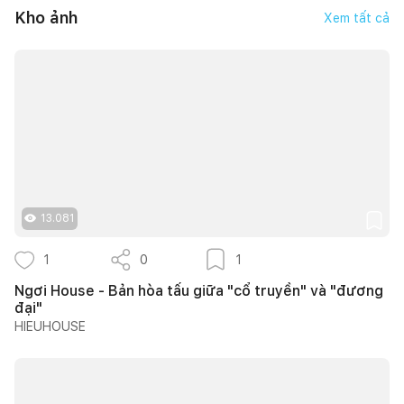
Kho ảnh
Xem tất cả
13.081
1
0
1
Ngơi House - Bản hòa tấu giữa "cổ truyền" và "đương
đại"
HIEUHOUSE