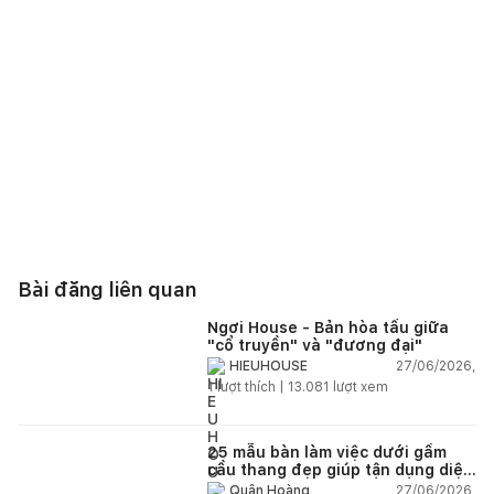
Bài đăng liên quan
Ngơi House - Bản hòa tấu giữa
"cổ truyền" và "đương đại"
27/06/2026,
HIEUHOUSE
1
lượt thích |
13.081
lượt xem
25 mẫu bàn làm việc dưới gầm
cầu thang đẹp giúp tận dụng diện
tích tưởng chừng bị bỏ quên
27/06/2026,
Quân Hoàng