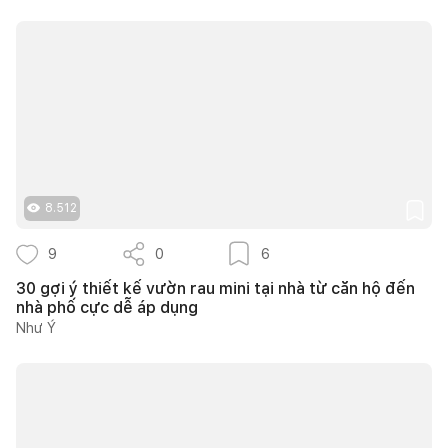
8.512
9
0
6
30 gợi ý thiết kế vườn rau mini tại nhà từ căn hộ đến
nhà phố cực dễ áp dụng
Như Ý