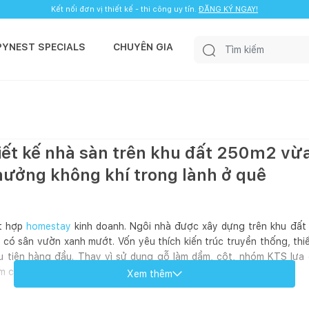
Kết nối đơn vị thiết kế - thi công uy tín.
ĐĂNG KÝ NGAY!
PYNEST SPECIALS
CHUYÊN GIA
iết kế nhà sàn trên khu đất 250m2 vừ
hưởng không khí trong lành ở quê
ết hợp
homestay
kinh doanh. Ngôi nhà được xây dựng trên khu đấ
a có sân vườn xanh mướt. Vốn yêu thích kiến trúc truyền thống, th
u tiên hàng đầu. Thay vì sử dụng gỗ làm dầm, cột, nhóm KTS lựa 
m chi phí cho gia chủ.
Xem thêm
hu vực sinh hoạt chung, đón khách đến chơi nhà. Phía trên là phòng