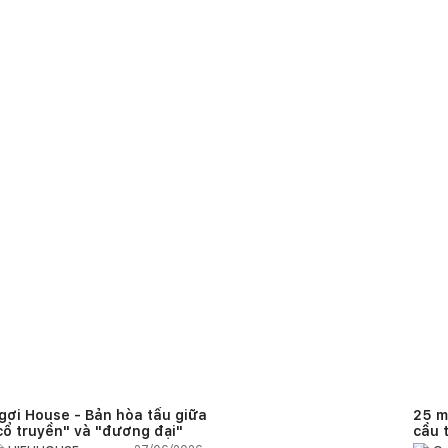
gơi House - Bản hòa tấu giữa
25 m
cổ truyền" và "đương đại"
cầu 
diện