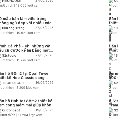
27/06/2026,
HIEUHOUSE
Qu
quê
ượt thích |
13.088
lượt xem
4
lượt
0 mẫu bàn làm việc trong
Căn 
hòng ngủ đẹp với nhiều cách
thiế
ố trí thông minh cho mọi diện
thuậ
27/06/2026,
Phương Trang
13
ích
lượt thích |
10.621
lượt xem
6
lượt
rình Cà Phê - Khi những vật
Căn 
iệu cũ được kể lại bằng một
thiế
gôn ngữ thiết kế mới
Farm
22/06/2026,
S2studio
13
áp
lượt thích |
11.992
lượt xem
7
lượt
ăn hộ 90m2 tại Opal Tower
Jere
hiết kế Neo Classic sang
300m
rọng cho gia đình trẻ
phon
16/06/2026,
TRÒN DECOR
S2
đại 
lượt thích |
3.209
lượt xem
7
lượt
nhiê
ăn hộ Habitat 88m2 thiết kế
A St
òm cong mềm mại giúp không
Trạm
ian sống hiện đại trở nên ấm
cảm 
19/05/2026,
Qi Concept
S2
p hơn
5
lượt thích |
11.204
lượt xem
18
lượ