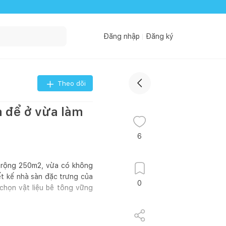
Đăng nhập
Đăng ký
Theo dõi
a để ở vừa làm
6
t rộng 250m2, vừa có không
iết kế nhà sàn đặc trưng của
0
chọn vật liệu bê tông vững
 ngủ của các thành viên. Hai