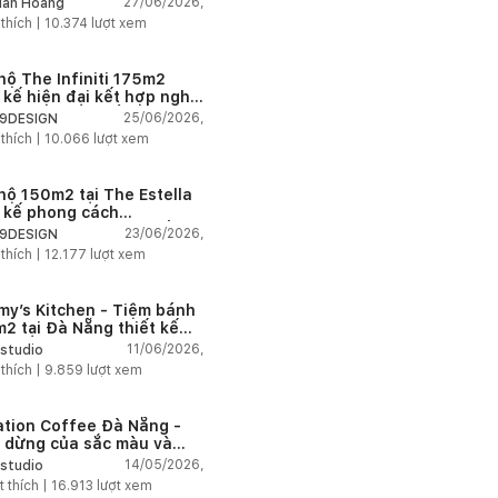
27/06/2026,
ân Hoàng
n
 thích |
10.374
lượt xem
hộ The Infiniti 175m2
t kế hiện đại kết hợp nghệ
t Modern Art đầy cảm xúc
25/06/2026,
9DESIGN
 thích |
10.066
lượt xem
hộ 150m2 tại The Estella
t kế phong cách
house thanh lịch và ấm
23/06/2026,
9DESIGN
 thích |
12.177
lượt xem
my’s Kitchen - Tiệm bánh
2 tại Đà Nẵng thiết kế
g cách công nghiệp hiện
11/06/2026,
studio
ngập tràn ánh sáng tự
 thích |
9.859
lượt xem
n
ation Coffee Đà Nẵng -
 dừng của sắc màu và
hứng
14/05/2026,
studio
t thích |
16.913
lượt xem