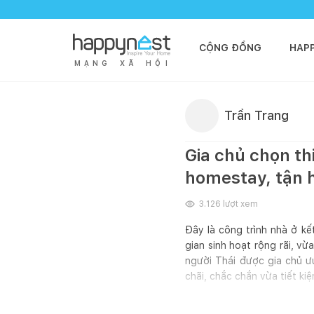
CỘNG ĐỒNG
HAP
M
Ạ
N
G
X
Ã
H
Ộ
I
Trần Trang
Gia chủ chọn th
homestay, tận 
3.126
lượt xem
Đây là công trình nhà ở k
gian sinh hoạt rộng rãi, vừ
người Thái được gia chủ ư
chãi, chắc chắn vừa tiết kiệ
Tầng trệt của ngôi nhà là k