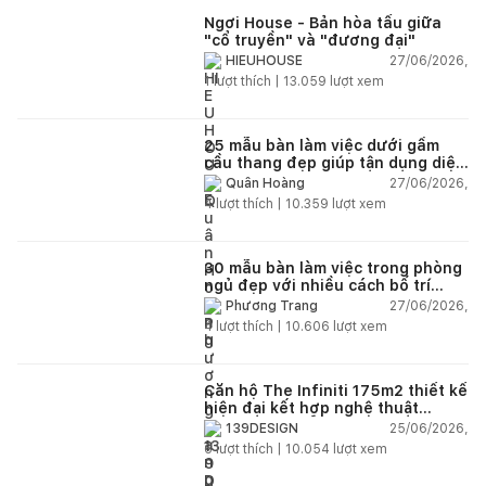
Ngơi House - Bản hòa tấu giữa
"cổ truyền" và "đương đại"
27/06/2026,
HIEUHOUSE
1
lượt thích |
13.059
lượt xem
25 mẫu bàn làm việc dưới gầm
cầu thang đẹp giúp tận dụng diện
tích tưởng chừng bị bỏ quên
27/06/2026,
Quân Hoàng
4
lượt thích |
10.359
lượt xem
30 mẫu bàn làm việc trong phòng
ngủ đẹp với nhiều cách bố trí
thông minh cho mọi diện tích
27/06/2026,
Phương Trang
4
lượt thích |
10.606
lượt xem
Căn hộ The Infiniti 175m2 thiết kế
hiện đại kết hợp nghệ thuật
Modern Art đầy cảm xúc
25/06/2026,
139DESIGN
6
lượt thích |
10.054
lượt xem