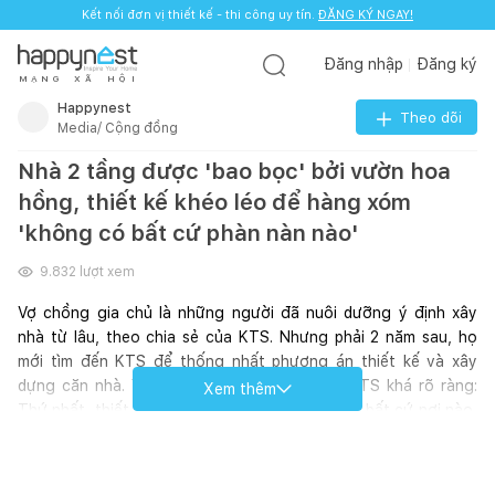
Kết nối đơn vị thiết kế - thi công uy tín.
ĐĂNG KÝ NGAY!
Đăng nhập
Đăng ký
M
Ạ
N
G
X
Ã
H
Ộ
I
Happynest
Theo dõi
Media/ Cộng đồng
Nhà 2 tầng được 'bao bọc' bởi vườn hoa
hồng, thiết kế khéo léo để hàng xóm
'không có bất cứ phàn nàn nào'
9.832
lượt xem
Vợ chồng gia chủ là những người đã nuôi dưỡng ý định xây 
nhà từ lâu, theo chia sẻ của KTS. Nhưng phải 2 năm sau, họ 
mới tìm đến KTS để thống nhất phương án thiết kế và xây 
dựng căn nhà. Yêu cầu của gia chủ đối với KTS khá rõ ràng: 
Xem thêm
Thứ nhất, thiết kế một vườn hoa hồng để dù ở bất cứ nơi nào, 
người vợ cũng có thể nhìn ngắm chúng. Thứ 2, gia chủ là 
người thường xuyên chơi piano và có thể sẽ mở lớp dạy piano 
tại nhà, vậy nên thiết kế căn nhà cần có không gian để đàn và 