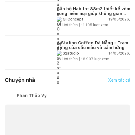
Căn hộ Habitat 88m2 thiết kế vòm
cong mềm mại giúp không gian
sống hiện đại trở nên ấm áp hơn
19/05/2026,
Qi Concept
15
lượt thích |
11.195
lượt xem
A Station Coffee Đà Nẵng - Trạm
dừng của sắc màu và cảm hứng
14/05/2026,
S2studio
18
lượt thích |
16.907
lượt xem
Chuyện nhà
Xem tất cả
Phan Thảo Vy