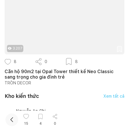
3.207
Kết nối thiết kế, thi công
8
0
8
Căn hộ 90m2 tại Opal Tower thiết kế Neo Classic
Mua sắm hoàn thiện nhà
sang trọng cho gia đình trẻ
TRÒN DECOR
Kho kiến thức
Xem tất cả
Nguyễn An Chi
15
4
0