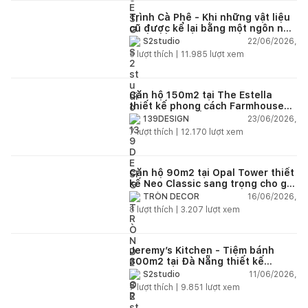
Trình Cà Phê - Khi những vật liệu
cũ được kể lại bằng một ngôn ngữ
thiết kế mới
22/06/2026,
S2studio
5
lượt thích |
11.985
lượt xem
Căn hộ 150m2 tại The Estella
thiết kế phong cách Farmhouse
thanh lịch và ấm áp
23/06/2026,
139DESIGN
7
lượt thích |
12.170
lượt xem
Căn hộ 90m2 tại Opal Tower thiết
kế Neo Classic sang trọng cho gia
đình trẻ
16/06/2026,
TRÒN DECOR
8
lượt thích |
3.207
lượt xem
Jeremy’s Kitchen - Tiệm bánh
300m2 tại Đà Nẵng thiết kế
phong cách công nghiệp hiện đại
11/06/2026,
S2studio
ngập tràn ánh sáng tự nhiên
7
lượt thích |
9.851
lượt xem