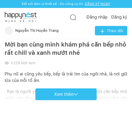
Kết nối đơn vị thiết kế - thi công uy tín.
ĐĂNG KÝ NGAY!
Đăng nhập
Đăng ký
M
Ạ
N
G
X
Ã
H
Ộ
I
Nguyễn Thị Huyền Trang
Theo dõi
Mời bạn cùng mình khám phá căn bếp nhỏ
rất chill và xanh mướt nhé
3.229
lượt xem
Phụ nữ ai cũng yêu bếp, bếp là trái tim của ngôi nhà, là nơi giữ
lửa của mỗi tổ ấm.
Bạn là người yêu cây cối, yêu hoa, yêu thích một căn bếp nhỏ
Xem thêm
nhắn xinh đẹp thì hãy cùng mình nhìn ngắm và khám phá căn
bếp nhỏ này nhé. Bếp nằm ở vị trí khá trung tâm của căn nhà,
mở cửa vào nhà là thấy bếp. Đứng từ bếp là bao quát toàn bộ
ngôi nhà. Bếp thông ra logia giặt giũ phơi đồ và trồng cây, bếp
nhìn ra phòng khách, thẳng ra bàn ăn, nhìn xa xa hết nhà là tới
phòng ngủ. Căn bếp nhỏ xinh xinh đâu chừng 6-7m2 thôi nên