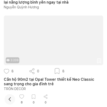
lại năng lượng bình yên ngay tại nhà
Nguyễn Quỳnh Hương
Kết nối thiết kế, thi công
3.209
Mua sắm hoàn thiện nhà
8
0
8
Căn hộ 90m2 tại Opal Tower thiết kế Neo Classic
sang trọng cho gia đình trẻ
TRÒN DECOR
Kho kiến thức
Xem tất cả
8
0
0