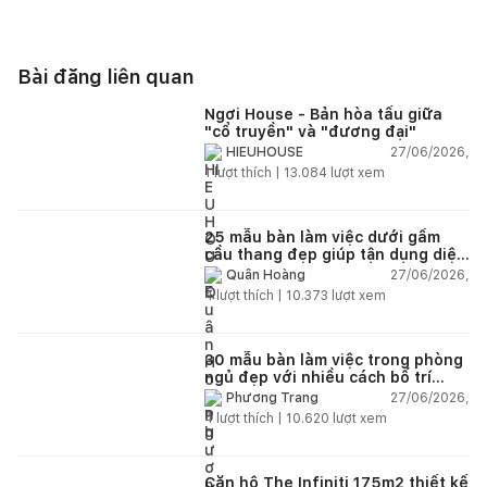
Bài đăng liên quan
Ngơi House - Bản hòa tấu giữa
"cổ truyền" và "đương đại"
27/06/2026,
HIEUHOUSE
1
lượt thích |
13.084
lượt xem
25 mẫu bàn làm việc dưới gầm
cầu thang đẹp giúp tận dụng diện
tích tưởng chừng bị bỏ quên
27/06/2026,
Quân Hoàng
4
lượt thích |
10.373
lượt xem
30 mẫu bàn làm việc trong phòng
ngủ đẹp với nhiều cách bố trí
thông minh cho mọi diện tích
27/06/2026,
Phương Trang
4
lượt thích |
10.620
lượt xem
Căn hộ The Infiniti 175m2 thiết kế