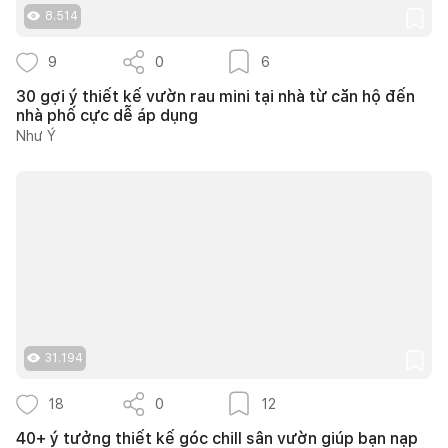
8.514
9
0
6
30 gợi ý thiết kế vườn rau mini tại nhà từ căn hộ đến
nhà phố cực dễ áp dụng
Như Ý
31.194
18
0
12
40+ ý tưởng thiết kế góc chill sân vườn giúp bạn nạp