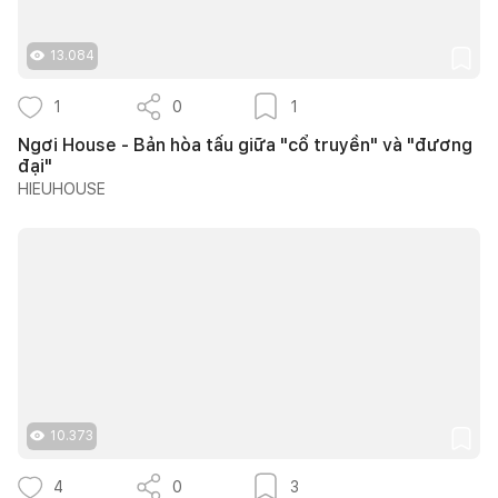
13.084
1
0
1
Ngơi House - Bản hòa tấu giữa "cổ truyền" và "đương
đại"
HIEUHOUSE
10.373
4
0
3