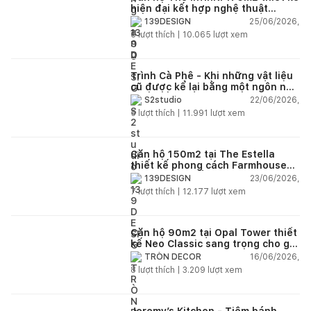
hiện đại kết hợp nghệ thuật
Modern Art đầy cảm xúc
25/06/2026,
139DESIGN
6
lượt thích |
10.065
lượt xem
Trình Cà Phê - Khi những vật liệu
cũ được kể lại bằng một ngôn ngữ
thiết kế mới
22/06/2026,
S2studio
5
lượt thích |
11.991
lượt xem
Căn hộ 150m2 tại The Estella
thiết kế phong cách Farmhouse
thanh lịch và ấm áp
23/06/2026,
139DESIGN
7
lượt thích |
12.177
lượt xem
Căn hộ 90m2 tại Opal Tower thiết
kế Neo Classic sang trọng cho gia
đình trẻ
16/06/2026,
TRÒN DECOR
8
lượt thích |
3.209
lượt xem
Jeremy’s Kitchen - Tiệm bánh