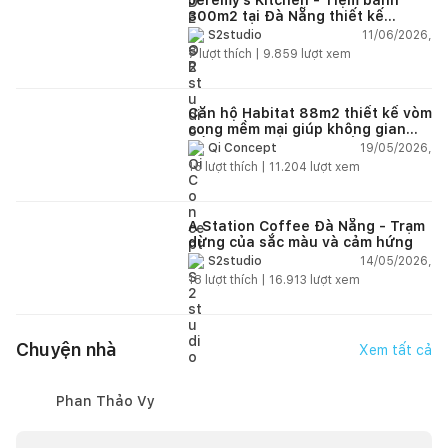
300m2 tại Đà Nẵng thiết kế
phong cách công nghiệp hiện đại
11/06/2026,
S2studio
ngập tràn ánh sáng tự nhiên
7
lượt thích |
9.859
lượt xem
Căn hộ Habitat 88m2 thiết kế vòm
cong mềm mại giúp không gian
sống hiện đại trở nên ấm áp hơn
19/05/2026,
Qi Concept
15
lượt thích |
11.204
lượt xem
A Station Coffee Đà Nẵng - Trạm
dừng của sắc màu và cảm hứng
14/05/2026,
S2studio
18
lượt thích |
16.913
lượt xem
Chuyện nhà
Xem tất cả
Phan Thảo Vy