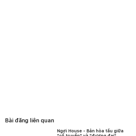
3.
Bình yên đến lạ trong tổ ấm của cặp vợ chồng yêu
thiên nhiên và kiến trúc truyền thống giữa Sài Thành
náo nhiệt
4.
Nhà 2 tầng ngói đỏ an yên giữa phố thị, nơi cặp vợ
chồng lớn tuổi tận hưởng hạnh phúc mỗi ngày
5.
Nhà cấp 4 ngói đỏ bình dị giữa núi rừng Tây Bắc
của vợ chồng xa quê lập nghiệp
Bài đăng liên quan
Ngơi House - Bản hòa tấu giữa
"cổ truyền" và "đương đại"