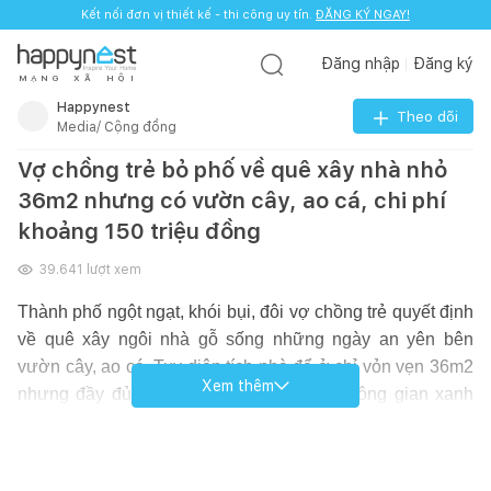
Kết nối đơn vị thiết kế - thi công uy tín.
ĐĂNG KÝ NGAY!
Đăng nhập
Đăng ký
M
Ạ
N
G
X
Ã
H
Ộ
I
Happynest
Theo dõi
Media/ Cộng đồng
Vợ chồng trẻ bỏ phố về quê xây nhà nhỏ
36m2 nhưng có vườn cây, ao cá, chi phí
khoảng 150 triệu đồng
39.641
lượt xem
Thành phố ngột ngạt, khói bụi, đôi vợ chồng trẻ quyết định
về quê xây ngôi nhà gỗ sống những ngày an yên bên
vườn cây, ao cá. Tuy diện tích nhà để ở chỉ vỏn vẹn 36m2
Xem thêm
nhưng đầy đủ tiện nghi, đặc biệt đó là không gian xanh
mát đầy thư thái và sảng khoái mà nhiều người ao ước.
Bao bọc lấy ngôi nhà là vườn cây, ao cá mang đến không
khí trong lành. Tận dụng cảnh quan thiên nhiên, gia chủ