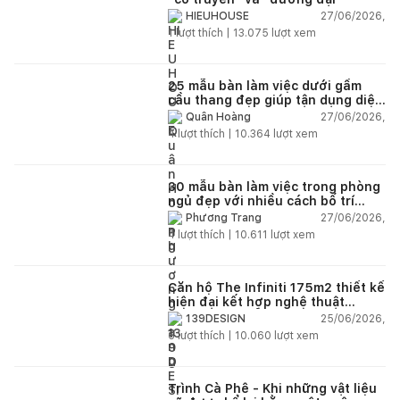
27/06/2026,
HIEUHOUSE
1
lượt thích |
13.075
lượt xem
25 mẫu bàn làm việc dưới gầm
cầu thang đẹp giúp tận dụng diện
tích tưởng chừng bị bỏ quên
27/06/2026,
Quân Hoàng
4
lượt thích |
10.364
lượt xem
30 mẫu bàn làm việc trong phòng
ngủ đẹp với nhiều cách bố trí
thông minh cho mọi diện tích
27/06/2026,
Phương Trang
4
lượt thích |
10.611
lượt xem
Căn hộ The Infiniti 175m2 thiết kế
hiện đại kết hợp nghệ thuật
Modern Art đầy cảm xúc
25/06/2026,
139DESIGN
6
lượt thích |
10.060
lượt xem
Trình Cà Phê - Khi những vật liệu