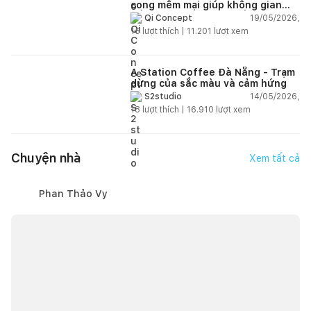
cong mềm mại giúp không gian
sống hiện đại trở nên ấm áp hơn
19/05/2026,
Qi Concept
15
lượt thích |
11.201
lượt xem
A Station Coffee Đà Nẵng - Trạm
dừng của sắc màu và cảm hứng
14/05/2026,
S2studio
18
lượt thích |
16.910
lượt xem
Chuyện nhà
Xem tất cả
Phan Thảo Vy