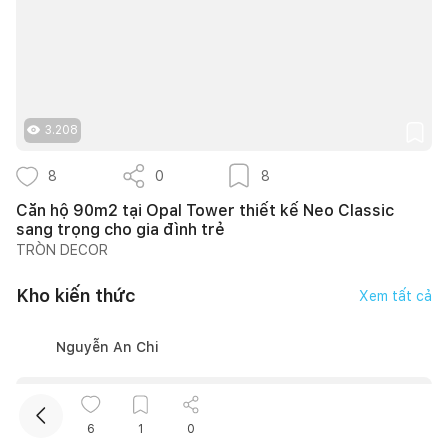
3.208
8
0
8
Kết nối thiết kế, thi công
Căn hộ 90m2 tại Opal Tower thiết kế Neo Classic
sang trọng cho gia đình trẻ
TRÒN DECOR
Mua sắm hoàn thiện nhà
Kho kiến thức
Xem tất cả
Nguyễn An Chi
6
1
0