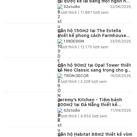
cũ được kể lại bằng một ngôn ngữ
thiết kế mới
22/06/2026,
S2studio
5
lượt thích |
11.987
lượt xem
Căn hộ 150m2 tại The Estella
thiết kế phong cách Farmhouse
thanh lịch và ấm áp
23/06/2026,
139DESIGN
7
lượt thích |
12.175
lượt xem
Căn hộ 90m2 tại Opal Tower thiết
kế Neo Classic sang trọng cho gia
đình trẻ
16/06/2026,
TRÒN DECOR
8
lượt thích |
3.208
lượt xem
Jeremy’s Kitchen - Tiệm bánh
300m2 tại Đà Nẵng thiết kế
phong cách công nghiệp hiện đại
11/06/2026,
S2studio
ngập tràn ánh sáng tự nhiên
7
lượt thích |
9.855
lượt xem
Căn hộ Habitat 88m2 thiết kế vòm