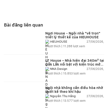
Bài đăng liên quan
Ngơi House - Ngôi nhà "vẽ trọn"
triết lý thiết kế của HIEUHOUSE
27/06/2026,
HIEUHOUSE
3
lượt thích |
11.288
lượt xem
LT House – Nhà hiện đại 340m² tại
Đắk Lắk nổi bật với kiến trúc mở
và hệ sân vườn kết nối thiên
27/06/2026,
NNA Design
nhiên
3
lượt thích |
15.853
lượt xem
Ngôi nhà không cần điều hòa nhờ
thiết kế theo khí hậu
27/06/2026,
Nguyễn Thu Hằng
2
lượt thích |
13.577
lượt xem