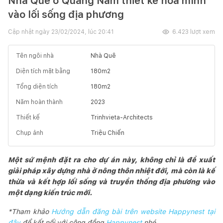
Nhà Quê ở Quảng Nam thiết kế hoà mình
vào lối sống địa phương
Cập nhật ngày
23/02/2024, lúc 20:41
6.423
lượt xem
Tên ngôi nhà
Nhà Quê
Diện tích mặt bằng
180
m2
Tổng diện tích
180
m2
Năm hoàn thành
2023
Thiết kế
Trinhvieta-Architects
Chụp ảnh
Triệu Chiến
Một sứ mệnh đặt ra cho dự án này, không chỉ là đề xuất
giải pháp xây dựng nhà ở nông thôn nhiệt đới, mà còn là kế
thừa và kết hợp lối sống và truyền thống địa phương vào
một dạng kiến trúc mới.
*Tham khảo
Hướng dẫn đăng bài trên website Happynest tại
đây
để kết nối với cộng đồng
Happynest
nhé.