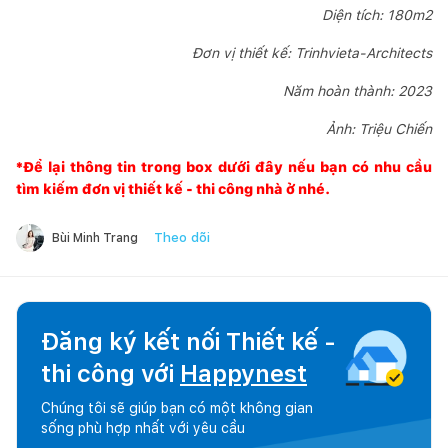
Diện tích: 180m2
Đơn vị thiết kế: Trinhvieta-Architects
Năm hoàn thành: 2023
Ảnh: Triệu Chiến
*Để lại thông tin trong box dưới đây nếu bạn có nhu cầu
tìm kiếm đơn vị thiết kế - thi công nhà ở nhé.
Theo dõi
Bùi Minh Trang
Đăng ký kết nối Thiết kế -
thi công với
Happynest
Chúng tôi sẽ giúp bạn có một không gian
sống phù hợp nhất với yêu cầu