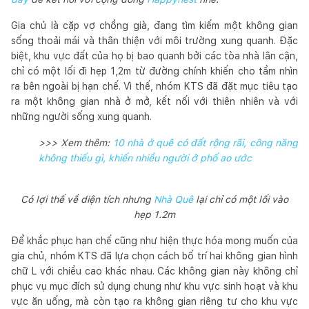
Gia chủ là cặp vợ chồng già, đang tìm kiếm một không gian
sống thoải mái và thân thiện với môi trường xung quanh. Đặc
biệt, khu vực đất của họ bị bao quanh bởi các tòa nhà lân cận,
chỉ có một lối đi hẹp 1,2m từ đường chính khiến cho tầm nhìn
ra bên ngoài bị hạn chế. Vì thế, nhóm KTS đã đặt mục tiêu tạo
ra một không gian nhà ở mở, kết nối với thiên nhiên và với
những người sống xung quanh.
>>> Xem thêm:
10 nhà ở quê có đất rộng rãi, công năng
không thiếu gì, khiến nhiều người ở phố ao ước
Có lợi thế về diện tích nhưng
Nhà Quê
lại chỉ có một lối vào
hẹp 1.2m
Để khắc phục hạn chế cũng như hiện thực hóa mong muốn của
gia chủ, nhóm KTS đã lựa chọn cách bố trí hai không gian hình
chữ L với chiều cao khác nhau. Các không gian này không chỉ
phục vụ mục đích sử dụng chung như khu vực sinh hoạt và khu
vực ăn uống, mà còn tạo ra không gian riêng tư cho khu vực