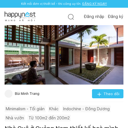
Kết nối đơn vị thiết kế - thi công uy tín.
ĐĂNG KÝ NGAY!
Đăng nhập
Đăng ký
M
Ạ
N
G
X
Ã
H
Ộ
I
Bùi Minh Trang
Theo dõi
Minimalism - Tối giản
Khác
Indochine - Đông Dương
Nhà vườn
Từ 100m2 đến 200m2