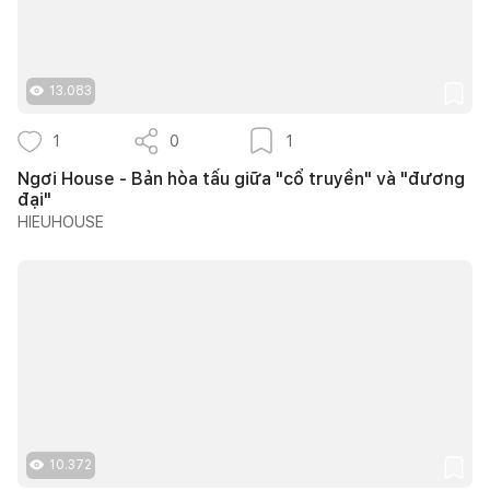
13.083
1
0
1
Ngơi House - Bản hòa tấu giữa "cổ truyền" và "đương
đại"
HIEUHOUSE
10.372