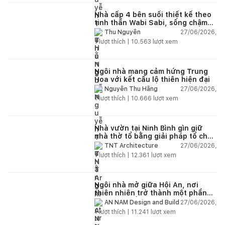
Nhà cấp 4 bên suối thiết kế theo
tinh thần Wabi Sabi, sống chậm
giữa thiên nhiên
27/06/2026,
Thu Nguyễn
1
lượt thích |
10.563
lượt xem
Ngôi nhà mang cảm hứng Trung
Hoa với kết cấu lộ thiên hiện đại
27/06/2026,
Nguyễn Thu Hằng
1
lượt thích |
10.666
lượt xem
Nhà vườn tại Ninh Bình gìn giữ
nhà thờ tổ bằng giải pháp tổ chức
lại không gian
27/06/2026,
TNT Architecture
1
lượt thích |
12.361
lượt xem
Ngôi nhà mở giữa Hội An, nơi
thiên nhiên trở thành một phần
của cuộc sống
27/06/2026,
AN NAM Design and Build
1
lượt thích |
11.241
lượt xem