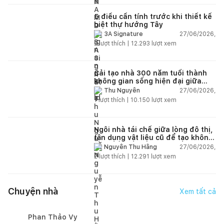
5 điều cần tính trước khi thiết kế
biệt thự hướng Tây
27/06/2026,
3A Signature
2
lượt thích |
12.293
lượt xem
Cải tạo nhà 300 năm tuổi thành
không gian sống hiện đại giữa
thiên nhiên
27/06/2026,
Thu Nguyễn
1
lượt thích |
10.150
lượt xem
Ngôi nhà tái chế giữa lòng đô thị,
tận dụng vật liệu cũ để tạo không
gian sống linh hoạt
27/06/2026,
Nguyễn Thu Hằng
2
lượt thích |
12.291
lượt xem
Chuyện nhà
Xem tất cả
Phan Thảo Vy