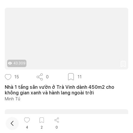
Kết nối thiết kế, thi công
43.309
15
0
11
Nhà 1 tầng sân vườn ở Trà Vinh dành 450m2 cho
không gian xanh và hành lang ngoài trời
Minh Tú
4
2
0