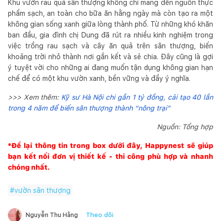
Khu vườn rau quả sân thượng không chỉ mang đến nguồn thực
phẩm sạch, an toàn cho bữa ăn hằng ngày mà còn tạo ra một
không gian sống xanh giữa lòng thành phố. Từ những khó khăn
ban đầu, gia đình chị Dung đã rút ra nhiều kinh nghiệm trong
việc trồng rau sạch và cây ăn quả trên sân thượng, biến
khoảng trời nhỏ thành nơi gắn kết và sẻ chia. Đây cũng là gợi
ý tuyệt vời cho những ai đang muốn tận dụng không gian hạn
chế để có một khu vườn xanh, bền vững và đầy ý nghĩa.
>>> Xem thêm:
Kỹ sư Hà Nội chi gần 1 tỷ đồng, cải tạo 40 lần
trong 4 năm để biến sân thượng thành “nông trại”
Nguồn: Tổng hợp
*Để lại thông tin trong box dưới đây,
Happynest
sẽ giúp
bạn kết nối đơn vị thiết kế - thi công phù hợp và nhanh
chóng nhất.
#
vườn sân thượng
Theo dõi
Nguyễn Thu Hằng