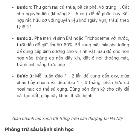
Bước 1
: Thu gom rau củ thừa, bã cà phê, vỏ trứng,… Cắt
nhỏ nguyên liệu (khoảng 3 - 5 cm) để dễ phân hủy. Kết
hợp rác hữu cơ với nguyên liệu khô (giấy vụn, trấu) theo
tỷ lệ 3:1.
Bước 2:
Pha men vi sinh EM hoặc Trichoderma với nước,
tưới đều để giữ ẩm 50-60%. Bổ sung mật mía pha loãng
để cung cấp dinh dưỡng cho vi sinh vật. Sau đó cho hỗn
hợp vào thùng có nắp đậy kín, đặt ở nơi thoáng mát,
tránh ánh nắng trực tiếp
Bước 3:
Mỗi tuần đảo 1 - 2 lần để cung cấp oxy, giúp
phân hủy nhanh và đều. Sau 1 - 4 tháng, phân hữu cơ
hoai mục có thể sử dụng. Dùng bón định kỳ cho cây để
cải tạo đất, giúp cây khỏe, ít sâu bệnh.
Giàn chanh leo xanh tốt trồng trên sân thượng tại Hà Nội
Phòng trừ sâu bệnh sinh học