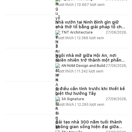
1
lượt thích |
10.667
lượt xem
Nhà vườn tại Ninh Bình gìn giữ
nhà thờ tổ bằng giải pháp tổ chức
lại không gian
27/06/2026,
TNT Architecture
1
lượt thích |
12.366
lượt xem
Ngôi nhà mở giữa Hội An, nơi
thiên nhiên trở thành một phần
của cuộc sống
27/06/2026,
AN NAM Design and Build
1
lượt thích |
11.242
lượt xem
5 điều cần tính trước khi thiết kế
biệt thự hướng Tây
27/06/2026,
3A Signature
2
lượt thích |
12.295
lượt xem
Cải tạo nhà 300 năm tuổi thành
không gian sống hiện đại giữa
thiên nhiên