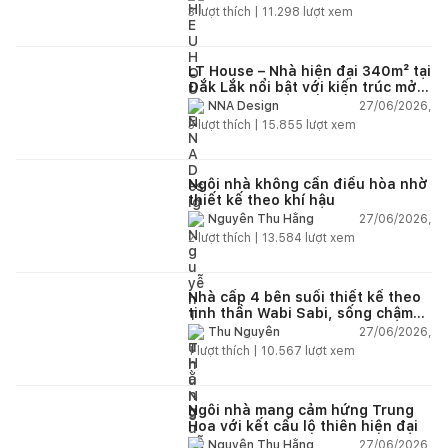
3
lượt thích |
11.298
lượt xem
LT House – Nhà hiện đại 340m² tại
Đắk Lắk nổi bật với kiến trúc mở
và hệ sân vườn kết nối thiên
27/06/2026,
NNA Design
nhiên
3
lượt thích |
15.855
lượt xem
Ngôi nhà không cần điều hòa nhờ
thiết kế theo khí hậu
27/06/2026,
Nguyễn Thu Hằng
2
lượt thích |
13.584
lượt xem
Nhà cấp 4 bên suối thiết kế theo
tinh thần Wabi Sabi, sống chậm
giữa thiên nhiên
27/06/2026,
Thu Nguyễn
1
lượt thích |
10.567
lượt xem
Ngôi nhà mang cảm hứng Trung
Hoa với kết cấu lộ thiên hiện đại
27/06/2026,
Nguyễn Thu Hằng