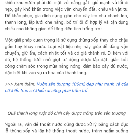
khiến khu vườn phải đối mặt với nắng gắt, gió mạnh và lối đi
hẹp, gây khó khăn trong việc vận chuyển đất, chậu và vật tư.
Để khắc phục, gia đình dựng giàn cho cây leo như chanh leo,
thanh long, lắp lưới che nắng, bố trí lối đi hợp lý và tận dụng
chiều cao không gian để tăng diện tích trồng trọt.
Một giải pháp quan trọng là sử dụng thùng xốp thay cho chậu
gốm hay khay nhựa. Loại vật liệu nhẹ này giúp dễ dàng vận
chuyển, giữ ẩm, cách nhiệt tốt và có giá thành rẻ. Đi kèm với
đó, hệ thống tưới nhỏ giọt tự động được lắp đặt, giảm bớt
công chăm sóc trong mùa nắng nóng, đảm bảo cây đủ nước,
đặc biệt khi vào vụ ra hoa của thanh long.
>>> Xem thêm:
Vườn sân thượng 100m2 đẹp như tranh vẽ của
nữ kiến trúc sư khiến ai cũng phải trầm trồ
Quả thanh long ruột đỏ chín cây được trồng trên sân thượng
Ngoài ra, vấn đề thoát nước cũng được xử lý bằng cách đục
lỗ thùng xốp và lắp hệ thống thoát nước, tránh ngấm xuống