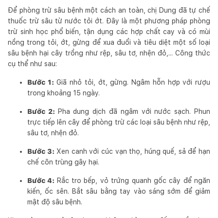
Để phòng trừ sâu bệnh một cách an toàn, chị Dung đã tự chế
thuốc trừ sâu từ nước tỏi ớt. Đây là một phương pháp phòng
trừ sinh học phổ biến, tận dụng các hợp chất cay và có mùi
nồng trong tỏi, ớt, gừng để xua đuổi và tiêu diệt một số loại
sâu bệnh hại cây trồng như rệp, sâu tơ, nhện đỏ,... Công thức
cụ thể như sau:
Bước 1:
Giã nhỏ tỏi, ớt, gừng. Ngâm hỗn hợp với rượu
trong khoảng 15 ngày.
Bước 2:
Pha dung dịch đã ngâm với nước sạch. Phun
trực tiếp lên cây để phòng trừ các loại sâu bệnh như rệp,
sâu tơ, nhện đỏ.
Bước 3:
Xen canh với cúc vạn thọ, húng quế, sả để hạn
chế côn trùng gây hại.
Bước 4:
Rắc tro bếp, vỏ trứng quanh gốc cây để ngăn
kiến, ốc sên. Bắt sâu bằng tay vào sáng sớm để giảm
mật độ sâu bệnh.