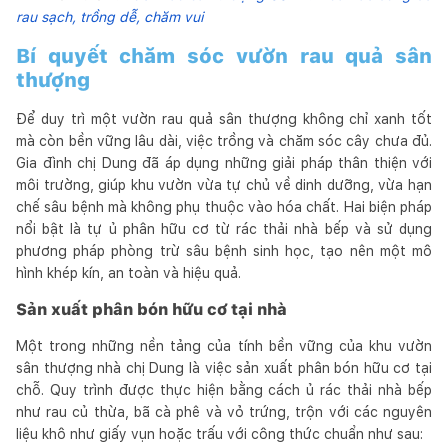
rau sạch, trồng dễ, chăm vui
Bí quyết chăm sóc vườn rau quả sân
thượng
Để duy trì một vườn rau quả sân thượng không chỉ xanh tốt
mà còn bền vững lâu dài, việc trồng và chăm sóc cây chưa đủ.
Gia đình chị Dung đã áp dụng những giải pháp thân thiện với
môi trường, giúp khu vườn vừa tự chủ về dinh dưỡng, vừa hạn
chế sâu bệnh mà không phụ thuộc vào hóa chất. Hai biện pháp
nổi bật là tự ủ phân hữu cơ từ rác thải nhà bếp và sử dụng
phương pháp phòng trừ sâu bệnh sinh học, tạo nên một mô
hình khép kín, an toàn và hiệu quả.
Sản xuất phân bón hữu cơ tại nhà
Một trong những nền tảng của tính bền vững của khu vườn
sân thượng nhà chị Dung là việc sản xuất phân bón hữu cơ tại
chỗ. Quy trình được thực hiện bằng cách ủ rác thải nhà bếp
như rau củ thừa, bã cà phê và vỏ trứng, trộn với các nguyên
liệu khô như giấy vụn hoặc trấu với công thức chuẩn như sau: