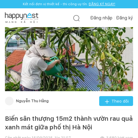
Kết nối đơn vị thiết kế - thi công uy tín.
ĐĂNG KÝ NGAY!
Đăng nhập
Đăng ký
M
Ạ
N
G
X
Ã
H
Ộ
I
Nguyễn Thu Hằng
Theo dõi
Biến sân thượng 15m2 thành vườn rau quả
xanh mát giữa phố thị Hà Nội
Cập nhật ngày
15/09/2025, lúc 21:07
3.680
lượt xem