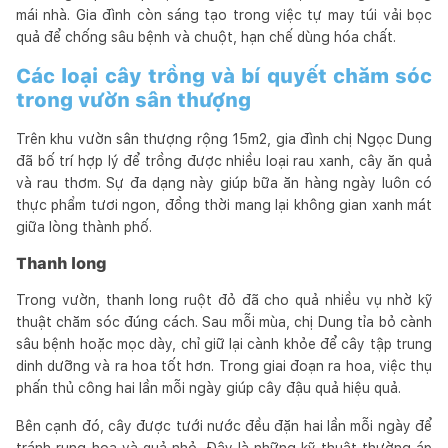
mái nhà. Gia đình còn sáng tạo trong việc tự may túi vải bọc
quả để chống sâu bệnh và chuột, hạn chế dùng hóa chất.
Các loại cây trồng và bí quyết chăm sóc
trong vườn sân thượng
Trên khu vườn sân thượng rộng 15m2, gia đình chị Ngọc Dung
đã bố trí hợp lý để trồng được nhiều loại rau xanh, cây ăn quả
và rau thơm. Sự đa dạng này giúp bữa ăn hàng ngày luôn có
thực phẩm tươi ngon, đồng thời mang lại không gian xanh mát
giữa lòng thành phố.
Thanh long
Trong vườn, thanh long ruột đỏ đã cho quả nhiều vụ nhờ kỹ
thuật chăm sóc đúng cách. Sau mỗi mùa, chị Dung tỉa bỏ cành
sâu bệnh hoặc mọc dày, chỉ giữ lại cành khỏe để cây tập trung
dinh dưỡng và ra hoa tốt hơn. Trong giai đoạn ra hoa, việc thụ
phấn thủ công hai lần mỗi ngày giúp cây đậu quả hiệu quả.
Bên cạnh đó, cây được tưới nước đều đặn hai lần mỗi ngày để
tránh rụng hoa và quả nhỏ. Đây là những kỹ thuật thường áp