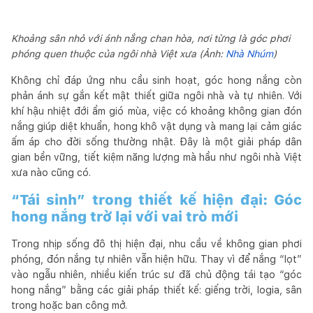
Khoảng sân nhỏ với ánh nắng chan hòa, nơi từng là góc phơi
phóng quen thuộc của ngôi nhà Việt xưa (Ảnh:
Nhà Nhúm
)
Không chỉ đáp ứng nhu cầu sinh hoạt, góc hong nắng còn
phản ánh sự gắn kết mật thiết giữa ngôi nhà và tự nhiên. Với
khí hậu nhiệt đới ẩm gió mùa, việc có khoảng không gian đón
nắng giúp diệt khuẩn, hong khô vật dụng và mang lại cảm giác
ấm áp cho đời sống thường nhật. Đây là một giải pháp dân
gian bền vững, tiết kiệm năng lượng mà hầu như ngôi nhà Việt
xưa nào cũng có.
“Tái sinh” trong thiết kế hiện đại: Góc
hong nắng trở lại với vai trò mới
Trong nhịp sống đô thị hiện đại, nhu cầu về không gian phơi
phóng, đón nắng tự nhiên vẫn hiện hữu. Thay vì để nắng “lọt”
vào ngẫu nhiên, nhiều kiến trúc sư đã chủ động tái tạo “góc
hong nắng” bằng các giải pháp thiết kế: giếng trời, logia, sân
trong hoặc ban công mở.