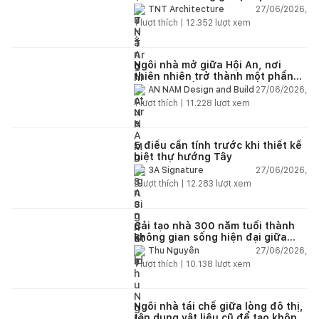
lại không gian
27/06/2026,
TNT Architecture
1
lượt thích |
12.352
lượt xem
Ngôi nhà mở giữa Hội An, nơi
thiên nhiên trở thành một phần
của cuộc sống
27/06/2026,
AN NAM Design and Build
1
lượt thích |
11.228
lượt xem
5 điều cần tính trước khi thiết kế
biệt thự hướng Tây
27/06/2026,
3A Signature
2
lượt thích |
12.283
lượt xem
Cải tạo nhà 300 năm tuổi thành
không gian sống hiện đại giữa
thiên nhiên
27/06/2026,
Thu Nguyễn
1
lượt thích |
10.138
lượt xem
Ngôi nhà tái chế giữa lòng đô thị,
tận dụng vật liệu cũ để tạo không