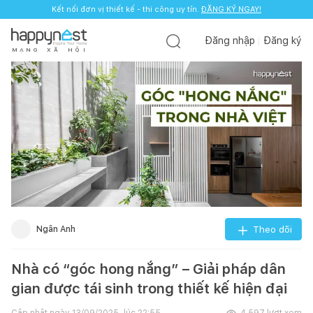
Kết nối đơn vị thiết kế - thi công uy tín.
ĐĂNG KÝ NGAY!
Đăng nhập
Đăng ký
M
Ạ
N
G
X
Ã
H
Ộ
I
Ngân Anh
Theo dõi
Nhà có “góc hong nắng” – Giải pháp dân
gian được tái sinh trong thiết kế hiện đại
Cập nhật ngày
13/09/2025, lúc 22:55
4.597
lượt xem