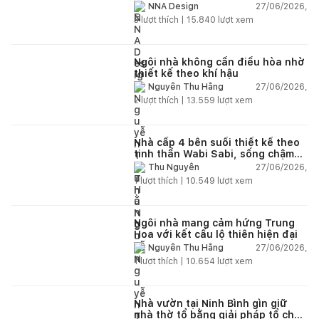
và hệ sân vườn kết nối thiên
27/06/2026,
NNA Design
nhiên
3
lượt thích |
15.840
lượt xem
Ngôi nhà không cần điều hòa nhờ
thiết kế theo khí hậu
27/06/2026,
Nguyễn Thu Hằng
2
lượt thích |
13.559
lượt xem
Nhà cấp 4 bên suối thiết kế theo
tinh thần Wabi Sabi, sống chậm
giữa thiên nhiên
27/06/2026,
Thu Nguyễn
1
lượt thích |
10.549
lượt xem
Ngôi nhà mang cảm hứng Trung
Hoa với kết cấu lộ thiên hiện đại
27/06/2026,
Nguyễn Thu Hằng
1
lượt thích |
10.654
lượt xem
Nhà vườn tại Ninh Bình gìn giữ
nhà thờ tổ bằng giải pháp tổ chức