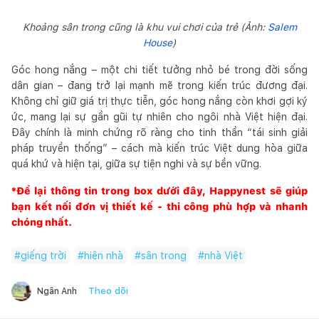
Khoảng sân trong cũng là khu vui chơi của trẻ (Ảnh:
Salem
House
)
Góc hong nắng – một chi tiết tưởng nhỏ bé trong đời sống
dân gian – đang trở lại mạnh mẽ trong kiến trúc đương đại.
Không chỉ giữ giá trị thực tiễn, góc hong nắng còn khơi gợi ký
ức, mang lại sự gần gũi tự nhiên cho ngôi nhà Việt hiện đại.
Đây chính là minh chứng rõ ràng cho tinh thần “tái sinh giải
pháp truyền thống” – cách mà kiến trúc Việt dung hòa giữa
quá khứ và hiện tại, giữa sự tiện nghi và sự bền vững.
*Để lại thông tin trong box dưới đây,
Happynest
sẽ giúp
bạn kết nối đơn vị thiết kế - thi công phù hợp và nhanh
chóng nhất.
#
giếng trời
#
hiên nhà
#
sân trong
#
nhà Việt
Theo dõi
Ngân Anh