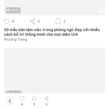
10.611
4
0
2
30 mẫu bàn làm việc trong phòng ngủ đẹp với nhiều
cách bố trí thông minh cho mọi diện tích
Phương Trang
Kết nối thiết kế, thi công
Mua sắm hoàn thiện nhà
43.298
15
0
11
6
5
0