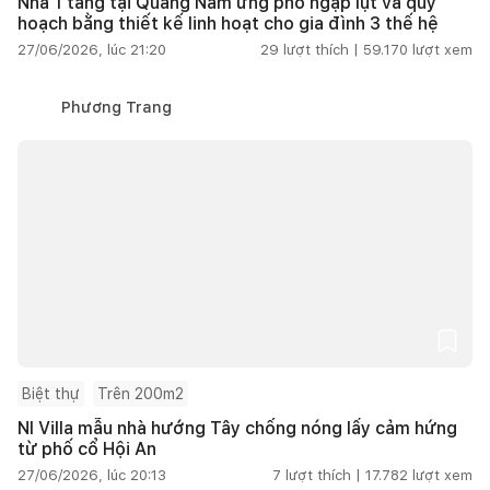
Nhà 1 tầng tại Quảng Nam ứng phó ngập lụt và quy
hoạch bằng thiết kế linh hoạt cho gia đình 3 thế hệ
27/06/2026, lúc 21:20
29
lượt thích |
59.170
lượt xem
Phương Trang
Biệt thự
Trên 200m2
NI Villa mẫu nhà hướng Tây chống nóng lấy cảm hứng
từ phố cổ Hội An
27/06/2026, lúc 20:13
7
lượt thích |
17.782
lượt xem