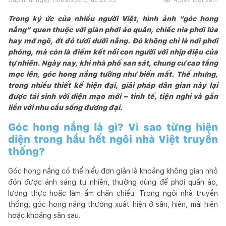
Trong ký ức của nhiều người Việt, hình ảnh “góc hong
nắng” quen thuộc với giàn phơi áo quần, chiếc nia phơi lúa
hay mớ ngô, ớt đỏ tươi dưới nắng. Đó không chỉ là nơi phơi
phóng, mà còn là điểm kết nối con người với nhịp điệu của
tự nhiên. Ngày nay, khi nhà phố san sát, chung cư cao tầng
mọc lên, góc hong nắng tưởng như biến mất. Thế nhưng,
trong nhiều thiết kế hiện đại, giải pháp dân gian này lại
được tái sinh với diện mạo mới – tinh tế, tiện nghi và gắn
liền với nhu cầu sống đương đại.
Góc hong nắng là gì? Vì sao từng hiện
diện trong hầu hết ngôi nhà Việt truyền
thống?
Góc hong nắng có thể hiểu đơn giản là khoảng không gian nhỏ
đón được ánh sáng tự nhiên, thường dùng để phơi quần áo,
lương thực hoặc làm ấm chăn chiếu. Trong ngôi nhà truyền
thống, góc hong nắng thường xuất hiện ở sân, hiên, mái hiên
hoặc khoảng sân sau.