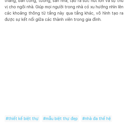
thang, ban công, tường, sàn nhà, tạo ra sức hút lớn và sự thú
vị cho ngôi nhà. Giúp mọi người trong nhà có xu hướng nhìn lên
các khoảng thông từ tầng này qua tầng khác, vô hình tạo ra
được sự kết nối giữa các thành viên trong gia đình.
#
thiết kế biệt thự
#
mẫu biệt thự đẹp
#
nhà đa thế hệ