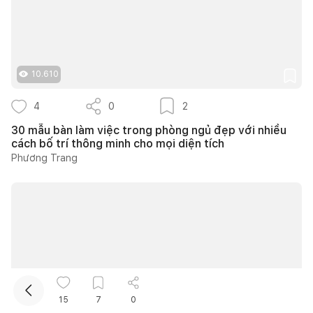
10.610
4
0
2
30 mẫu bàn làm việc trong phòng ngủ đẹp với nhiều
Kết nối thiết kế, thi công
cách bố trí thông minh cho mọi diện tích
Phương Trang
Mua sắm hoàn thiện nhà
15
7
0
43.294