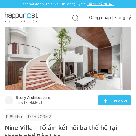
Kết nối đơn vị thiết kế - thi công uy tín.
ĐĂNG KÝ NGAY!
Đăng nhập
Đăng ký
M
Ạ
N
G
X
Ã
H
Ộ
I
Story Architecture
Theo dõi
Tư vấn, thiết kế
Biệt thự
Trên 200m2
Nine Villa - Tổ ấm kết nối ba thế hệ tại