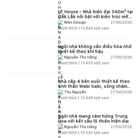
LT House – Nhà hiện đại 340m² tại
Đắk Lắk nổi bật với kiến trúc mở
và hệ sân vườn kết nối thiên
27/06/2026,
NNA Design
nhiên
3
lượt thích |
12.840
lượt xem
Ngôi nhà không cần điều hòa nhờ
thiết kế theo khí hậu
27/06/2026,
Nguyễn Thu Hằng
2
lượt thích |
13.455
lượt xem
Nhà cấp 4 bên suối thiết kế theo
tinh thần Wabi Sabi, sống chậm
giữa thiên nhiên
27/06/2026,
Thu Nguyễn
1
lượt thích |
10.448
lượt xem
Ngôi nhà mang cảm hứng Trung
Hoa với kết cấu lộ thiên hiện đại
27/06/2026,
Nguyễn Thu Hằng
1
lượt thích |
10.542
lượt xem