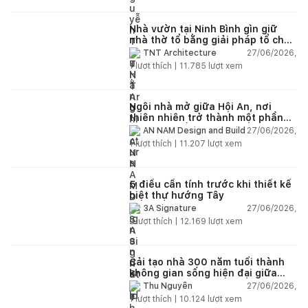
Nhà vườn tại Ninh Bình gìn giữ
nhà thờ tổ bằng giải pháp tổ chức
lại không gian
27/06/2026,
TNT Architecture
1
lượt thích |
11.785
lượt xem
Ngôi nhà mở giữa Hội An, nơi
thiên nhiên trở thành một phần
của cuộc sống
27/06/2026,
AN NAM Design and Build
1
lượt thích |
11.207
lượt xem
5 điều cần tính trước khi thiết kế
biệt thự hướng Tây
27/06/2026,
3A Signature
2
lượt thích |
12.169
lượt xem
Cải tạo nhà 300 năm tuổi thành
không gian sống hiện đại giữa
thiên nhiên
27/06/2026,
Thu Nguyễn
1
lượt thích |
10.124
lượt xem