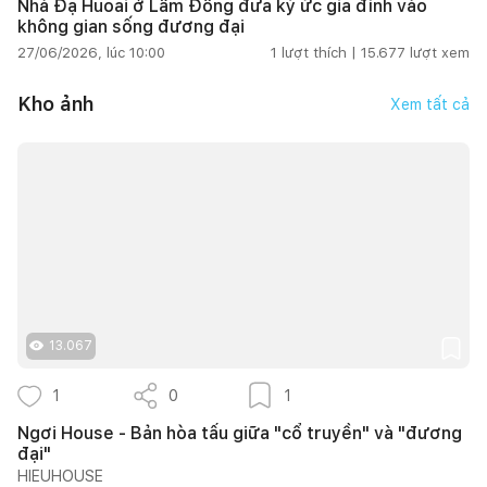
Nhà Đạ Huoai ở Lâm Đồng đưa ký ức gia đình vào
không gian sống đương đại
27/06/2026, lúc 10:00
1
lượt thích |
15.677
lượt xem
Kho ảnh
Xem tất cả
13.067
1
0
1
Ngơi House - Bản hòa tấu giữa "cổ truyền" và "đương
đại"
HIEUHOUSE