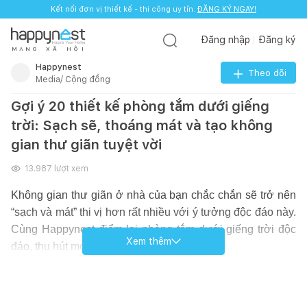
Kết nối đơn vị thiết kế - thi công uy tín.
ĐĂNG KÝ NGAY!
Đăng nhập
Đăng ký
M
Ạ
N
G
X
Ã
H
Ộ
I
Happynest
Theo dõi
Media/ Cộng đồng
Gợi ý 20 thiết kế phòng tắm dưới giếng
trời: Sạch sẽ, thoáng mát và tạo không
gian thư giãn tuyệt vời
13.987
lượt xem
Không gian thư giãn ở nhà của bạn chắc chắn sẽ trở nên
“sạch và mát” thi vị hơn rất nhiều với ý tưởng độc đáo này.
Cùng Happynest điểm lại phòng tắm dưới giếng trời độc
Xem thêm
đáo, thu hút mọi người từ cái nhìn đầu tiên.
Xem thêm:
1.
Gợi ý 2 giải pháp chống thấm và quy trình chống