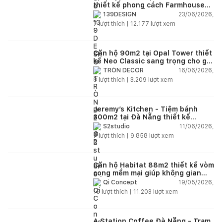
thiết kế phong cách Farmhouse
thanh lịch và ấm áp
23/06/2026,
139DESIGN
7
lượt thích |
12.177
lượt xem
Căn hộ 90m2 tại Opal Tower thiết
kế Neo Classic sang trọng cho gia
đình trẻ
16/06/2026,
TRÒN DECOR
8
lượt thích |
3.209
lượt xem
Jeremy’s Kitchen - Tiệm bánh
300m2 tại Đà Nẵng thiết kế
phong cách công nghiệp hiện đại
11/06/2026,
S2studio
ngập tràn ánh sáng tự nhiên
7
lượt thích |
9.858
lượt xem
Căn hộ Habitat 88m2 thiết kế vòm
cong mềm mại giúp không gian
sống hiện đại trở nên ấm áp hơn
19/05/2026,
Qi Concept
15
lượt thích |
11.203
lượt xem
A Station Coffee Đà Nẵng - Trạm