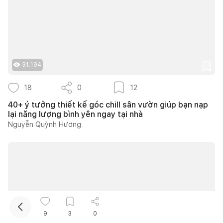
31.194
18
0
12
Kết nối thiết kế, thi công
40+ ý tưởng thiết kế góc chill sân vườn giúp bạn nạp
lại năng lượng bình yên ngay tại nhà
Nguyễn Quỳnh Hương
9
3
0