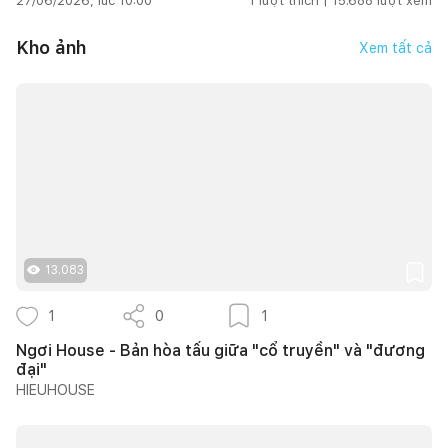
27/06/2026, lúc 10:00
1
lượt thích |
15.688
lượt xem
Kho ảnh
Xem tất cả
13.083
1
0
1
Ngơi House - Bản hòa tấu giữa "cổ truyền" và "đương
đại"
HIEUHOUSE