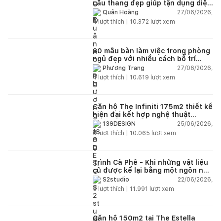
cầu thang đẹp giúp tận dụng diện
tích tưởng chừng bị bỏ quên
27/06/2026,
Quân Hoàng
4
lượt thích |
10.372
lượt xem
30 mẫu bàn làm việc trong phòng
ngủ đẹp với nhiều cách bố trí
thông minh cho mọi diện tích
27/06/2026,
Phương Trang
4
lượt thích |
10.619
lượt xem
Căn hộ The Infiniti 175m2 thiết kế
hiện đại kết hợp nghệ thuật
Modern Art đầy cảm xúc
25/06/2026,
139DESIGN
6
lượt thích |
10.065
lượt xem
Trình Cà Phê - Khi những vật liệu
cũ được kể lại bằng một ngôn ngữ
thiết kế mới
22/06/2026,
S2studio
5
lượt thích |
11.991
lượt xem
Căn hộ 150m2 tại The Estella