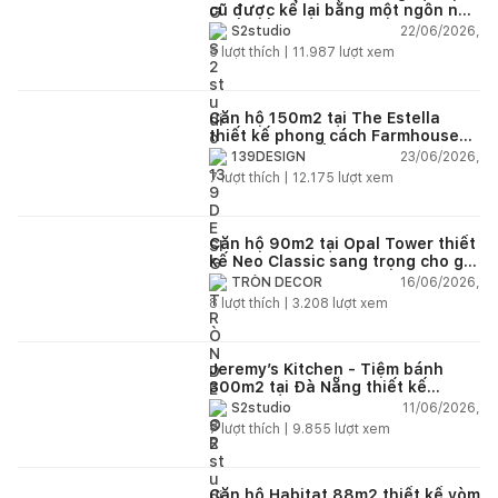
cũ được kể lại bằng một ngôn ngữ
thiết kế mới
22/06/2026,
S2studio
5
lượt thích |
11.987
lượt xem
Căn hộ 150m2 tại The Estella
thiết kế phong cách Farmhouse
thanh lịch và ấm áp
23/06/2026,
139DESIGN
7
lượt thích |
12.175
lượt xem
Căn hộ 90m2 tại Opal Tower thiết
kế Neo Classic sang trọng cho gia
đình trẻ
16/06/2026,
TRÒN DECOR
8
lượt thích |
3.208
lượt xem
Jeremy’s Kitchen - Tiệm bánh
300m2 tại Đà Nẵng thiết kế
phong cách công nghiệp hiện đại
11/06/2026,
S2studio
ngập tràn ánh sáng tự nhiên
7
lượt thích |
9.855
lượt xem
Căn hộ Habitat 88m2 thiết kế vòm