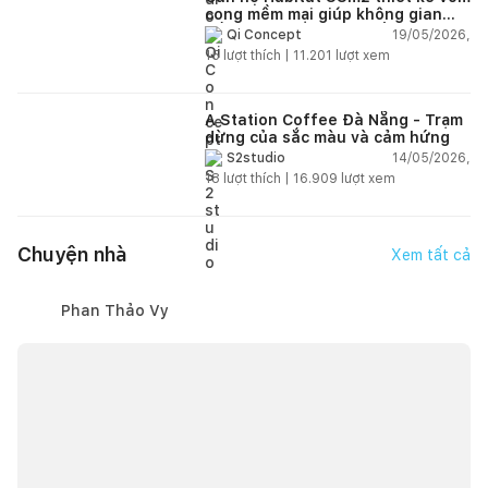
cong mềm mại giúp không gian
sống hiện đại trở nên ấm áp hơn
19/05/2026,
Qi Concept
15
lượt thích |
11.201
lượt xem
A Station Coffee Đà Nẵng - Trạm
dừng của sắc màu và cảm hứng
14/05/2026,
S2studio
18
lượt thích |
16.909
lượt xem
Chuyện nhà
Xem tất cả
Phan Thảo Vy