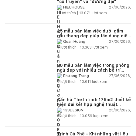
"cổ truyền" và "đương đại"
27/06/2026,
HIEUHOUSE
1
lượt thích |
13.071
lượt xem
25 mẫu bàn làm việc dưới gầm
cầu thang đẹp giúp tận dụng diện
tích tưởng chừng bị bỏ quên
27/06/2026,
Quân Hoàng
4
lượt thích |
10.363
lượt xem
30 mẫu bàn làm việc trong phòng
ngủ đẹp với nhiều cách bố trí
thông minh cho mọi diện tích
27/06/2026,
Phương Trang
4
lượt thích |
10.611
lượt xem
Căn hộ The Infiniti 175m2 thiết kế
hiện đại kết hợp nghệ thuật
Modern Art đầy cảm xúc
25/06/2026,
139DESIGN
6
lượt thích |
10.059
lượt xem
Trình Cà Phê - Khi những vật liệu