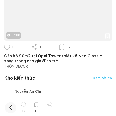
3.208
8
0
8
Kết nối thiết kế, thi công
Căn hộ 90m2 tại Opal Tower thiết kế Neo Classic
sang trọng cho gia đình trẻ
TRÒN DECOR
Mua sắm hoàn thiện nhà
Kho kiến thức
Xem tất cả
Nguyễn An Chi
17
15
0