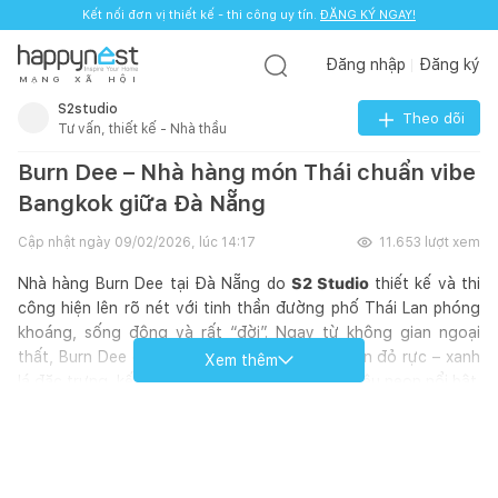
Kết nối đơn vị thiết kế - thi công uy tín.
ĐĂNG KÝ NGAY!
Đăng nhập
Đăng ký
M
Ạ
N
G
X
Ã
H
Ộ
I
S2studio
Theo dõi
Tư vấn, thiết kế - Nhà thầu
Burn Dee – Nhà hàng món Thái chuẩn vibe
Bangkok giữa Đà Nẵng
Cập nhật ngày
09/02/2026, lúc 14:17
11.653
lượt xem
Nhà hàng Burn Dee tại Đà Nẵng do
S2 Studio
thiết kế và thi
công hiện lên rõ nét với tinh thần đường phố Thái Lan phóng
khoáng, sống động và rất “đời”. Ngay từ không gian ngoại
thất, Burn Dee gây ấn tượng mạnh với mặt tiền đỏ rực – xanh
Xem thêm
lá đặc trưng, kết hợp hệ lam kim loại và bảng hiệu neon nổi bật.
Cách xử lý mặt đứng gợi nhớ đến những quán ăn ven đường
tại Bangkok, nơi ánh đèn, màu sắc và nhịp sống đô thị hòa
quyện, thu hút ánh nhìn cả ban ngày lẫn khi phố lên đèn.
Bước vào bên trong, không gian nội thất được tổ chức như