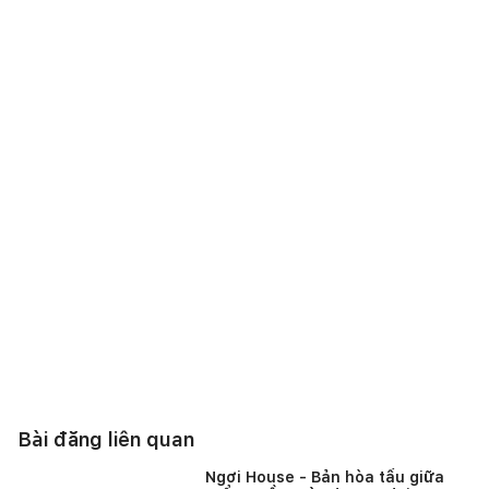
chân thật, sôi động và đầy cảm xúc. Đây không chỉ là nơi
thưởng thức món ăn, mà còn là trải nghiệm thị giác và không
khí rất “Bangkok”, được đặt khéo léo giữa lòng Đà Nẵng.
Bài đăng liên quan
Ngơi House - Bản hòa tấu giữa