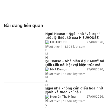
Bài đăng liên quan
Ngơi House - Ngôi nhà "vẽ trọn"
triết lý thiết kế của HIEUHOUSE
27/06/2026,
HIEUHOUSE
3
lượt thích |
11.308
lượt xem
LT House – Nhà hiện đại 340m² tại
Đắk Lắk nổi bật với kiến trúc mở
và hệ sân vườn kết nối thiên
27/06/2026,
NNA Design
nhiên
3
lượt thích |
15.861
lượt xem
Ngôi nhà không cần điều hòa nhờ
thiết kế theo khí hậu
27/06/2026,
Nguyễn Thu Hằng
2
lượt thích |
13.592
lượt xem