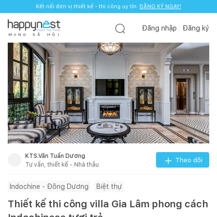
Kết nối đơn vị thiết kế - thi công uy tín.
ĐĂNG KÝ NGAY!
Đăng nhập
Đăng ký
M
Ạ
N
G
X
Ã
H
Ộ
I
KTS.Văn Tuấn Dương
Theo dõi
Tư vấn, thiết kế - Nhà thầu
Indochine - Đông Dương
Biệt thự
Thiết kế thi công villa Gia Lâm phong cách