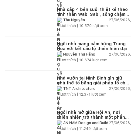
Nhà cấp 4 bên suối thiết kế theo
tinh thần Wabi Sabi, sống chậm
giữa thiên nhiên
27/06/2026,
Thu Nguyễn
1
lượt thích |
10.570
lượt xem
Ngôi nhà mang cảm hứng Trung
Hoa với kết cấu lộ thiên hiện đại
27/06/2026,
Nguyễn Thu Hằng
1
lượt thích |
10.674
lượt xem
Nhà vườn tại Ninh Bình gìn giữ
nhà thờ tổ bằng giải pháp tổ chức
lại không gian
27/06/2026,
TNT Architecture
1
lượt thích |
12.371
lượt xem
Ngôi nhà mở giữa Hội An, nơi
thiên nhiên trở thành một phần
của cuộc sống
27/06/2026,
AN NAM Design and Build
1
lượt thích |
11.249
lượt xem