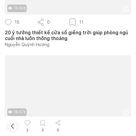
10.503
15
0
11
20 ý tưởng thiết kế cửa sổ giếng trời giúp phòng ngủ
cuối nhà luôn thông thoáng
Nguyễn Quỳnh Hương
Kết nối thiết kế, thi công
Mua sắm hoàn thiện nhà
16.673
21
0
16
2
3
0