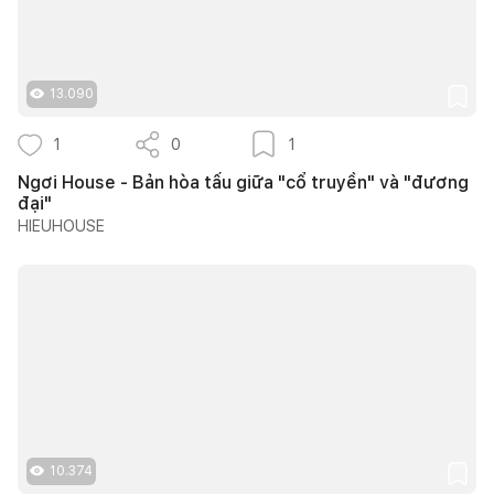
13.090
1
0
1
Ngơi House - Bản hòa tấu giữa "cổ truyền" và "đương
đại"
HIEUHOUSE
10.374