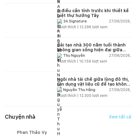
5 điều cần tính trước khi thiết kế
biệt thự hướng Tây
27/06/2026,
3A Signature
2
lượt thích |
12.296
lượt xem
Cải tạo nhà 300 năm tuổi thành
không gian sống hiện đại giữa
thiên nhiên
27/06/2026,
Thu Nguyễn
1
lượt thích |
10.159
lượt xem
Ngôi nhà tái chế giữa lòng đô thị,
tận dụng vật liệu cũ để tạo không
gian sống linh hoạt
27/06/2026,
Nguyễn Thu Hằng
2
lượt thích |
12.300
lượt xem
Chuyện nhà
Xem tất cả
Phan Thảo Vy