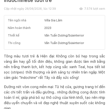
Indochinese tươi trẻ
Cập nhật ngày
26/06/2026, lúc 12:39
7.574
lượt xem
Tên ngôi nhà
Villa Gia Lâm
Năm hoàn thành
2023
Thiết kế
Văn Tuấn Dương/Sưainterior
Thi công
Văn Tuấn Dương/Sưainterior
Tông màu tươi trẻ & Hiện đại: Không còn bó hẹp trong sắc
vàng ấm hay gỗ tối đơn điệu, không gian được làm mới bằng
nền trắng thanh lịch, kết hợp cùng sắc xanh Teal, họa tiết kẻ
sọc (stripes) thời thượng và ánh sáng tự nhiên tràn ngập. Một
cảm giác "Indochine" rất Tây và đầy sức sống!
Đường nét vòm cong mềm mại: Từ hệ cửa, gương trang trí đến
các chi tiết trần và đầu giường... những đường cong được tính
toán tỉ mỉ, giúp phá bỏ sự thô cứng của hình khối, tạo nên nhịp
điệu uyển chuyển và vẻ đẹp nghệ thuật xuyên suốt các không
gian.