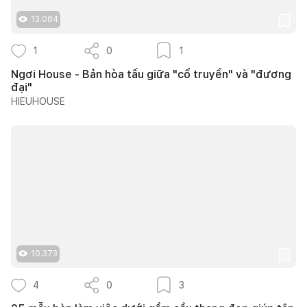
13.084
1
0
1
Ngơi House - Bản hòa tấu giữa "cổ truyền" và "đương
đại"
HIEUHOUSE
10.373
4
0
3