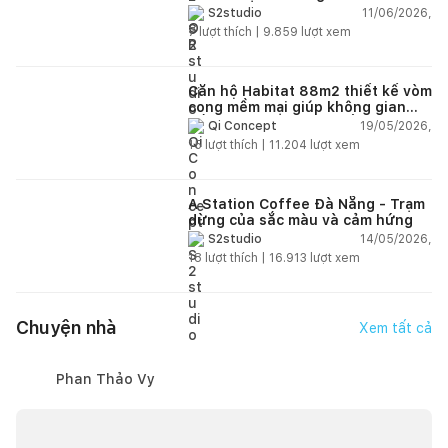
phong cách công nghiệp hiện đại
11/06/2026,
S2studio
ngập tràn ánh sáng tự nhiên
7
lượt thích |
9.859
lượt xem
Căn hộ Habitat 88m2 thiết kế vòm
cong mềm mại giúp không gian
sống hiện đại trở nên ấm áp hơn
19/05/2026,
Qi Concept
15
lượt thích |
11.204
lượt xem
A Station Coffee Đà Nẵng - Trạm
dừng của sắc màu và cảm hứng
14/05/2026,
S2studio
18
lượt thích |
16.913
lượt xem
Chuyện nhà
Xem tất cả
Phan Thảo Vy