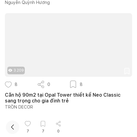
Nguyễn Quỳnh Hương
Kết nối thiết kế, thi công
3.209
Mua sắm hoàn thiện nhà
8
0
8
Căn hộ 90m2 tại Opal Tower thiết kế Neo Classic
sang trọng cho gia đình trẻ
TRÒN DECOR
Kho kiến thức
Xem tất cả
7
7
0
Nguyễn An Chi