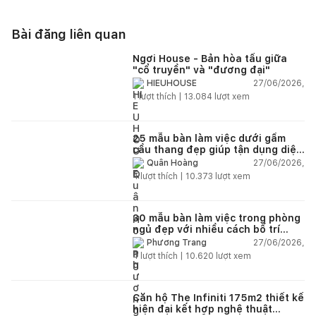
Bài đăng liên quan
Ngơi House - Bản hòa tấu giữa
"cổ truyền" và "đương đại"
27/06/2026,
HIEUHOUSE
1
lượt thích |
13.084
lượt xem
25 mẫu bàn làm việc dưới gầm
cầu thang đẹp giúp tận dụng diện
tích tưởng chừng bị bỏ quên
27/06/2026,
Quân Hoàng
4
lượt thích |
10.373
lượt xem
30 mẫu bàn làm việc trong phòng
ngủ đẹp với nhiều cách bố trí
thông minh cho mọi diện tích
27/06/2026,
Phương Trang
4
lượt thích |
10.620
lượt xem
Căn hộ The Infiniti 175m2 thiết kế
hiện đại kết hợp nghệ thuật