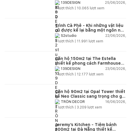
Modern Art đầy cảm xúc
25/06/2026,
139DESIGN
6
lượt thích |
10.065
lượt xem
Trình Cà Phê - Khi những vật liệu
cũ được kể lại bằng một ngôn ngữ
thiết kế mới
22/06/2026,
S2studio
5
lượt thích |
11.991
lượt xem
Căn hộ 150m2 tại The Estella
thiết kế phong cách Farmhouse
thanh lịch và ấm áp
23/06/2026,
139DESIGN
7
lượt thích |
12.177
lượt xem
Căn hộ 90m2 tại Opal Tower thiết
kế Neo Classic sang trọng cho gia
đình trẻ
16/06/2026,
TRÒN DECOR
8
lượt thích |
3.209
lượt xem
Jeremy’s Kitchen - Tiệm bánh
300m2 tại Đà Nẵng thiết kế