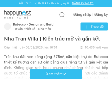
Kết nối đơn vị thiết kế - thi công uy tín.
ĐĂNG KÝ NGAY!
Đăng nhập
Đăng ký
M
Ạ
N
G
X
Ã
H
Ộ
I
Butecco - Design and Build
Theo dõi
Tư vấn, thiết kế - Nhà thầu
Nha Tran Villa | Kiến trúc mở và gắn kết
Cập nhật ngày
02/02/2026, lúc 16:51
10.435
lượt xem
Trên khu đất ven sông rộng 375m², căn biệt thự do Butecco
thiết kế hướng đến sự cân bằng giữa riêng tư và gắn kết gia
đình. Không gian sinh hoạt chung như phòng khách và bếp
được tổ chức mở, trở thành trung tâm kết nối, nơi các thành
Xem thêm
viên có thể quây quần và tận hưởng những khoảnh khắc đời
thường một cách tự nhiên.
Công trình mang tinh thần hiện đại kết hợp hơi thở nhiệt đới Á
Đông, ưu tiên phần lớn diện tích cho cây xanh và mặt nước.
Mặt tiền sử dụng hệ cửa lá sách dài giúp tăng thông gió và gợi
nhắc kiến trúc truyền thống, kết hợp vật liệu đá tổ ong và gỗ