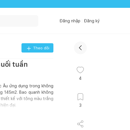
Đăng nhập
Đăng ký
Theo dõi
cuối tuần
4
ắc Âu ứng dụng trong không
ụng 145m2. Bao quanh không
 thiết kế với tông màu trắng
hiện đại.
3
nhiều gia chủ nhé!
Nguồn: homedeedee