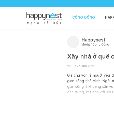
CỘNG ĐỒNG
HAP
M
Ạ
N
G
X
Ã
H
Ộ
I
Happynest
Media/ Cộng đồng
Xây nhà ở quê c
1.678
lượt xem
Gia chủ vốn là người yêu 
gian sống nhà mình. Ngôi 
gian sống là khoảng sân vườ
đặc trưng, kết hợp với nội 
Hãy cùng Happynest tham qu