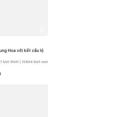
ng Hoa với kết cấu lộ
1
lượt thích |
10.654
lượt xem
d