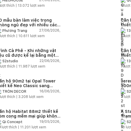
27/06/2026,
HIEUHOUSE
Qu
quê
ượt thích |
13.072
lượt xem
4
lượt
0 mẫu bàn làm việc trong
Căn 
hòng ngủ đẹp với nhiều cách
thiế
ố trí thông minh cho mọi diện
thuậ
27/06/2026,
Phương Trang
13
ích
lượt thích |
10.611
lượt xem
6
lượt
rình Cà Phê - Khi những vật
Căn 
iệu cũ được kể lại bằng một
thiế
gôn ngữ thiết kế mới
Farm
22/06/2026,
S2studio
13
áp
lượt thích |
11.987
lượt xem
7
lượt
ăn hộ 90m2 tại Opal Tower
Jere
hiết kế Neo Classic sang
300m
rọng cho gia đình trẻ
phon
16/06/2026,
TRÒN DECOR
S2
đại 
lượt thích |
3.208
lượt xem
7
lượt
nhiê
ăn hộ Habitat 88m2 thiết kế
A St
òm cong mềm mại giúp không
Trạm
ian sống hiện đại trở nên ấm
cảm 
19/05/2026,
Qi Concept
S2
p hơn
5
lượt thích |
11.201
lượt xem
18
lượ