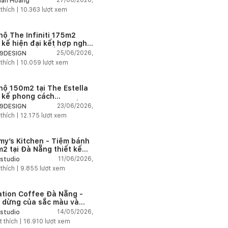
27/06/2026,
ân Hoàng
n
 thích |
10.363
lượt xem
hộ The Infiniti 175m2
t kế hiện đại kết hợp nghệ
t Modern Art đầy cảm xúc
25/06/2026,
9DESIGN
 thích |
10.059
lượt xem
hộ 150m2 tại The Estella
t kế phong cách
house thanh lịch và ấm
23/06/2026,
9DESIGN
 thích |
12.175
lượt xem
my’s Kitchen - Tiệm bánh
2 tại Đà Nẵng thiết kế
g cách công nghiệp hiện
11/06/2026,
studio
ngập tràn ánh sáng tự
 thích |
9.855
lượt xem
n
ation Coffee Đà Nẵng -
 dừng của sắc màu và
hứng
14/05/2026,
studio
t thích |
16.910
lượt xem