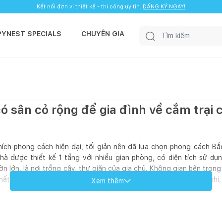
Kết nối đơn vị thiết kế - thi công uy tín.
ĐĂNG KÝ NGAY!
PYNEST SPECIALS
CHUYÊN GIA
ó sân cỏ rộng để gia đình về cắm trại 
thích phong cách hiện đại, tối giản nên đã lựa chọn phong cách B
nhà được thiết kế 1 tầng với nhiều gian phòng, có diện tích sử d
n lớn, là nơi trồng cây, thư giãn của gia chủ. Không gian bên trong
thất gỗ đơn giản, giúp không gian thoáng đãng mà vẫn rất tiện nghi, 
Xem thêm
an một vòng ngôi nhà thiết kế đơn giản nhưng lại là “mơ ước” của 