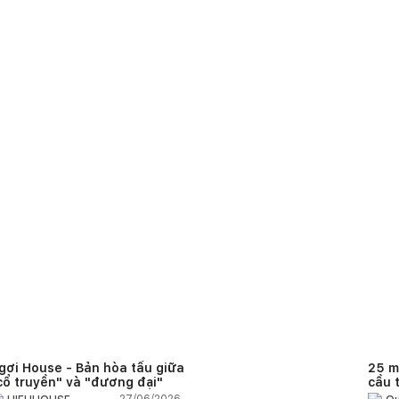
gơi House - Bản hòa tấu giữa
25 m
cổ truyền" và "đương đại"
cầu 
diện