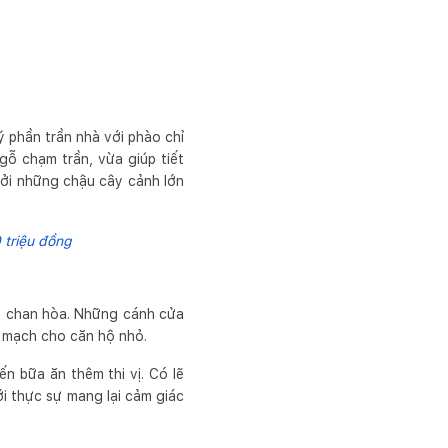
 phần trần nhà với phào chỉ
gỗ chạm trần, vừa giúp tiết
bởi những chậu cây cảnh lớn
 triệu đồng
à chan hòa. Những cánh cửa
n mạch cho căn hộ nhỏ.
n bữa ăn thêm thi vị. Có lẽ
i thực sự mang lại cảm giác