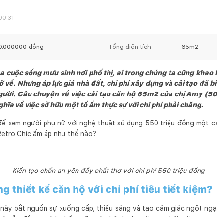
00:31
0.000.000
đồng
Tổng diện tích
65
m2
 cuộc sống mưu sinh nơi phố thị, ai trong chúng ta cũng khao 
 về. Nhưng áp lực giá nhà đất, chi phí xây dựng và cải tạo đã 
người. Câu chuyện về việc cải tạo căn hộ 65m2 của chị Amy (50 
ghĩa về việc sở hữu một tổ ấm thực sự với chi phí phải chăng.
để xem người phụ nữ với nghệ thuật sử dụng 550 triệu đồng một cá
Retro Chic ấm áp như thế nào?
Kiến tạo chốn an yên đầy chất thơ với chi phí 550 triệu đồng
ng thiết kế căn hộ với chi phí tiêu tiết kiệm?
 này bắt nguồn sự xuống cấp, thiếu sáng và tạo cảm giác ngột ng