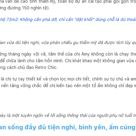
 mà vẫn đề cao tính thẩm mỹ, toàn bộ dự án cải tạo phải gói gọn t
ơng đương 150 nghìn tệ).
 hộ 73m2: Không cần phá dỡ, chỉ cần “đặt khối” đúng chỗ là đủ tho
an vừa đủ tiện nghi, vừa phản chiếu gu thẩm mỹ đã được tích lũy 
hững tháng ngày vội vã, tâm thế của chị Amy không còn là chạy th
để chữa lành cho tâm hồn mình. Chị khát khao một không gian vừa đ
ng cách chủ đạo Retro Chic.
 chị tự tay thiết kế và chọn lọc mọi chi tiết, chính sự tự chủ và a
h nền tảng vững chắc để chị kiến tạo nên một tổ ấm không chỉ đẹp
ày là một tuyên ngôn về lối sống thông thái của người phụ nữ tuổi t
an sống đầy đủ tiện nghi, bình yên, ấm cúng