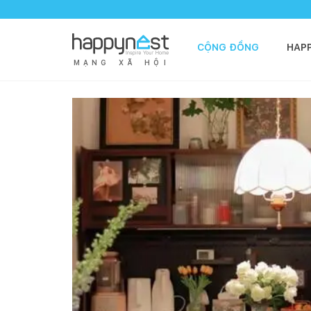
CỘNG ĐỒNG
HAP
M
Ạ
N
G
X
Ã
H
Ộ
I