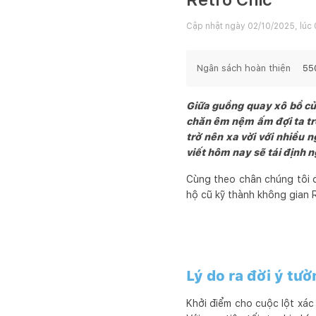
Cập nhật ngày
02/10/2025, lúc 
Ngân sách hoàn thiện
55
Giữa guồng quay xô bồ của
chăn êm nệm ấm đợi ta trở
trở nên xa vời với nhiều 
viết hôm nay sẽ tái định n
Cùng theo chân chúng tôi 
hộ cũ kỹ thành không gian 
Lý do ra đời ý tưở
Khởi điểm cho cuộc lột xác