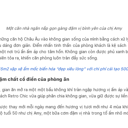
Một căn nhà ngăn nắp gọn gàng đậm vị bình yên của chị Amy
hững căn hộ Châu Âu vào không gian sống của mình bằng cách xử lý
iểu dáng đơn giản. Điểm nhấn tinh thần của phòng khách là kệ sách 
 một nơi trú ẩn ấm áp cho tâm hồn. Không gian còn được phủ xanh 
iên tỏa ra, khiến căn phòng luôn tràn đầy sức sống.
5m2 xập xệ ẩm mốc biến hóa “đẹp xiêu lòng” với chi phí cải tạo 500
ậm chất cổ điển của phòng ăn
 gian ăn mở ra một một bầu không khí tràn ngập hương vị ấm áp v
ch Retro Chic vừa giúp phân chia không gian, vừa giữ được sự liề
ược thay mới mỗi ngày mang đến hương vị tươi mới như 4 mùa khiế
ộ tuổi 50 như chị Amy, một bữa cơm đậm vị nhà trong tổ ấm nhỏ mớ