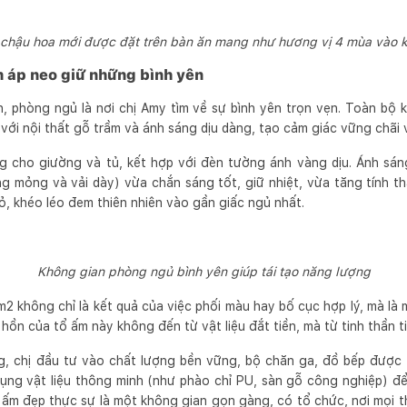
chậu hoa mới được đặt trên bàn ăn mang như hương vị 4 mùa vào 
m áp neo giữ những bình yên
, phòng ngủ là nơi chị Amy tìm về sự bình yên trọn vẹn. Toàn bộ 
 với nội thất gỗ trầm và ánh sáng dịu dàng, tạo cảm giác vững chãi 
 cho giường và tủ, kết hợp với đèn tường ánh vàng dịu. Ánh sá
ng mỏng và vải dày) vừa chắn sáng tốt, giữ nhiệt, vừa tăng tính t
ỏ, khéo léo đem thiên nhiên vào gần giấc ngủ nhất.
Không gian phòng ngủ bình yên giúp tái tạo năng lượng
 không chỉ là kết quả của việc phối màu hay bố cục hợp lý, mà là m
 hồn của tổ ấm này không đến từ vật liệu đắt tiền, mà từ tinh thần t
, chị đầu tư vào chất lượng bền vững, bộ chăn ga, đồ bếp được 
ụng vật liệu thông minh (như phào chỉ PU, sàn gỗ công nghiệp) để 
 ấm đẹp thực sự là một không gian gọn gàng, có tổ chức, nơi mọi 