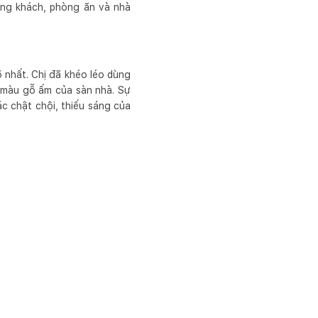
òng khách, phòng ăn và nhà
õ nhất. Chị đã khéo léo dùng
i màu gỗ ấm của sàn nhà. Sự
c chật chội, thiếu sáng của