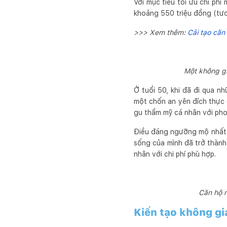
Với mục tiêu tối ưu chi phí
khoảng 550 triệu đồng (tư
>>> Xem thêm:
Cải tạo căn
Một không gi
Ở tuổi 50, khi đã đi qua n
một chốn an yên đích thực 
gu thẩm mỹ cá nhân với pho
Điều đáng ngưỡng mộ nhất là
sống của mình đã trở thàn
nhân với chi phí phù hợp.
Căn hộ n
Kiến tạo không gi