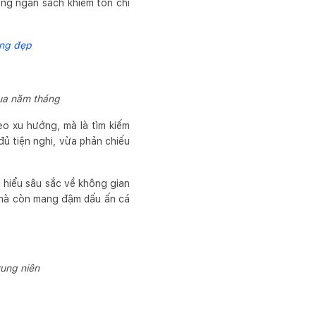
rong ngân sách khiêm tốn chỉ
áng đẹp
qua năm tháng
eo xu hướng, mà là tìm kiếm
ủ tiện nghi, vừa phản chiếu
m hiểu sâu sắc về không gian
 mà còn mang đậm dấu ấn cá
rung niên