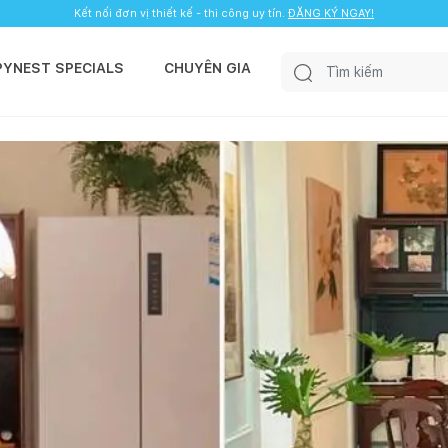
Kết nối đơn vị thiết kế - thi công uy tín.
ĐĂNG KÝ NGAY!
PYNEST SPECIALS
CHUYÊN GIA