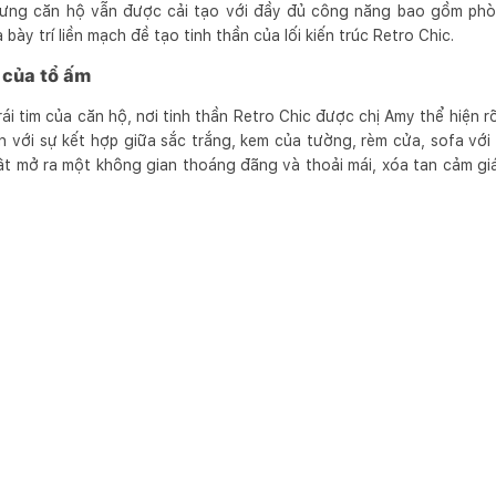
nhưng căn hộ vẫn được cải tạo với đầy đủ công năng bao gồm ph
 bày trí liền mạch đề tạo tinh thần của lối kiến trúc Retro Chic.
 của tổ ấm
i tim của căn hộ, nơi tinh thần Retro Chic được chị Amy thể hiện r
n với sự kết hợp giữa sắc trắng, kem của tường, rèm cửa, sofa vớ
ật mở ra một không gian thoáng đãng và thoải mái, xóa tan cảm giá