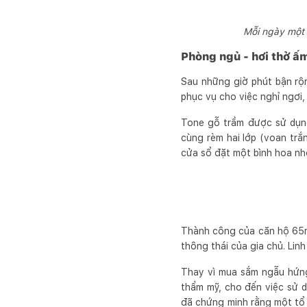
Mỗi ngày một 
Phòng ngủ - hơi thở ấ
Sau những giờ phút bận rộn
phục vụ cho việc nghỉ ngơi,
Tone gỗ trầm được sử dụng
cùng rèm hai lớp (voan trắ
cửa sổ đặt một bình hoa nh
Thành công của căn hộ 65m2
thông thái của gia chủ. Linh
Thay vì mua sắm ngẫu hứng
thẩm mỹ, cho đến việc sử d
đã chứng minh rằng một tổ