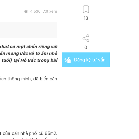
4.530
lượt xem
13
khát có một chốn riêng với
0
biến mong ước về tổ ấm nhỏ
Đăng ký tư vấn
tuổi) tại Hồ Bắc trong bài
ch thông minh, đã biến căn
ạt của căn nhà phố cũ 65m2.