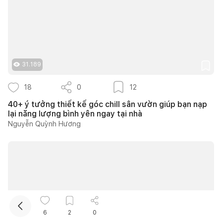
31.189
18
0
12
Kết nối thiết kế, thi công
40+ ý tưởng thiết kế góc chill sân vườn giúp bạn nạp
lại năng lượng bình yên ngay tại nhà
Nguyễn Quỳnh Hương
6
2
0