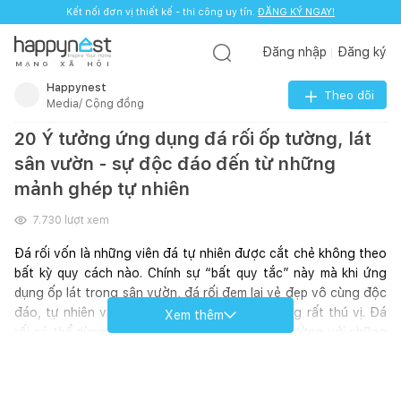
Kết nối đơn vị thiết kế - thi công uy tín.
ĐĂNG KÝ NGAY!
Đăng nhập
Đăng ký
M
Ạ
N
G
X
Ã
H
Ộ
I
Happynest
Theo dõi
Media/ Cộng đồng
20 Ý tưởng ứng dụng đá rối ốp tường, lát
sân vườn - sự độc đáo đến từ những
mảnh ghép tự nhiên
7.730
lượt xem
Đá rối vốn là những viên đá tự nhiên được cắt chẻ không theo 
bất kỳ quy cách nào. Chính sự “bất quy tắc” này mà khi ứng 
dụng ốp lát trong sân vườn, đá rối đem lại vẻ đẹp vô cùng độc 
đáo, tự nhiên và sẽ chắc chắn sẽ tạo ấn tượng rất thú vị. Đá 
Xem thêm
rối có thể dùng làm lát sân, lát lối đi và cả ốp tường với những 
màu sắc tự nhiên sinh động tạo hiệu ứng nhìn khá lạ mắt. Khi 
thi công ốp lát loại đá này, yêu cầu thợ cần tỉ mỉ và kỹ lưỡng 
khi lựa chọn các viên đá ghép với nhau, nên trải ra trước khi 