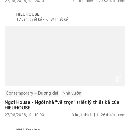
27/06/2026, lúc 20:13
7
lượt thích |
17.782
lượt xem
HIEUHOUSE
Tư vấn, thiết kế - KTS/Thiết kế
Contemporary – Đương đại
Nhà vườn
Ngơi House - Ngôi nhà "vẽ trọn" triết lý thiết kế của
HIEUHOUSE
27/06/2026, lúc 10:00
3
lượt thích |
11.264
lượt xem
NNA Design