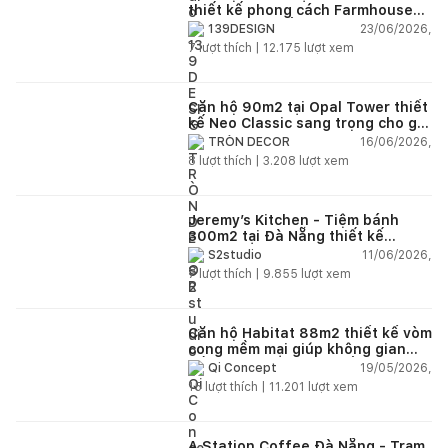
thiết kế phong cách Farmhouse
thanh lịch và ấm áp
23/06/2026,
139DESIGN
7
lượt thích |
12.175
lượt xem
Căn hộ 90m2 tại Opal Tower thiết
kế Neo Classic sang trọng cho gia
đình trẻ
16/06/2026,
TRÒN DECOR
8
lượt thích |
3.208
lượt xem
Jeremy’s Kitchen - Tiệm bánh
300m2 tại Đà Nẵng thiết kế
phong cách công nghiệp hiện đại
11/06/2026,
S2studio
ngập tràn ánh sáng tự nhiên
7
lượt thích |
9.855
lượt xem
Căn hộ Habitat 88m2 thiết kế vòm
cong mềm mại giúp không gian
sống hiện đại trở nên ấm áp hơn
19/05/2026,
Qi Concept
15
lượt thích |
11.201
lượt xem
A Station Coffee Đà Nẵng - Trạm