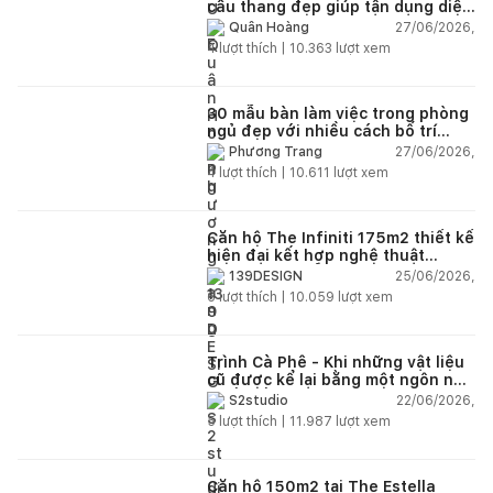
cầu thang đẹp giúp tận dụng diện
tích tưởng chừng bị bỏ quên
27/06/2026,
Quân Hoàng
4
lượt thích |
10.363
lượt xem
30 mẫu bàn làm việc trong phòng
ngủ đẹp với nhiều cách bố trí
thông minh cho mọi diện tích
27/06/2026,
Phương Trang
4
lượt thích |
10.611
lượt xem
Căn hộ The Infiniti 175m2 thiết kế
hiện đại kết hợp nghệ thuật
Modern Art đầy cảm xúc
25/06/2026,
139DESIGN
6
lượt thích |
10.059
lượt xem
Trình Cà Phê - Khi những vật liệu
cũ được kể lại bằng một ngôn ngữ
thiết kế mới
22/06/2026,
S2studio
5
lượt thích |
11.987
lượt xem
Căn hộ 150m2 tại The Estella