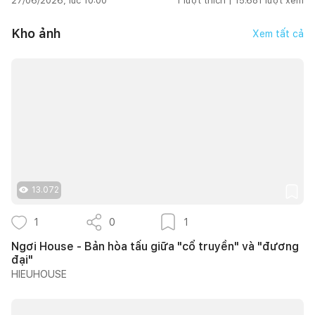
27/06/2026, lúc 10:00
1
lượt thích |
15.681
lượt xem
Kho ảnh
Xem tất cả
13.072
1
0
1
Ngơi House - Bản hòa tấu giữa "cổ truyền" và "đương
đại"
HIEUHOUSE