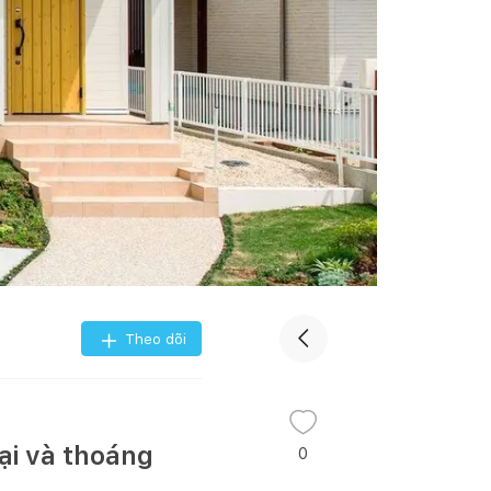
Theo dõi
ại và thoáng
0