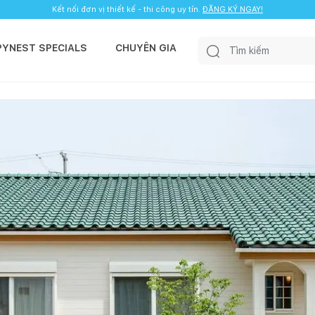
Kết nối đơn vị thiết kế - thi công uy tín.
ĐĂNG KÝ NGAY!
PYNEST SPECIALS
CHUYÊN GIA