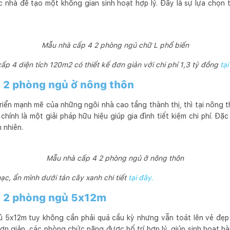
c nhà để tạo một không gian sinh hoạt hợp lý. Đây là sự lựa chọn 
Mẫu nhà cấp 4 2 phòng ngủ chữ L phổ biến
ấp 4 diện tích 120m2 có thiết kế đơn giản với chi phí 1,3 tỷ đồng
tại
4 2 phòng ngủ ở nông thôn
triển mạnh mẽ của những ngôi nhà cao tầng thành thị, thì tại nông 
 chính là một giải pháp hữu hiệu giúp gia đình tiết kiệm chi phí. Đặ
 nhiên.
Mẫu nhà cấp 4 2 phòng ngủ ở nông thôn
, ẩn mình dưới tán cây xanh chi tiết
tại đây.
4 2 phòng ngủ 5x12m
 5x12m tuy không cần phải quá cầu kỳ nhưng vẫn toát lên vẻ đẹp 
đơn giản, các phòng chức năng được bố trí hợp lý, giúp sinh hoạt 