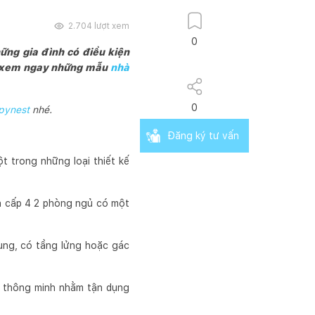
2.704
lượt xem
0
ững gia đình có điều kiện
nh xem ngay những mẫu
nhà
0
pynest
nhé.
Đăng ký tư vấn
t trong những loại thiết kế
hà cấp 4 2 phòng ngủ có một
ung, có tầng lửng hoặc gác
ế thông minh nhằm tận dụng