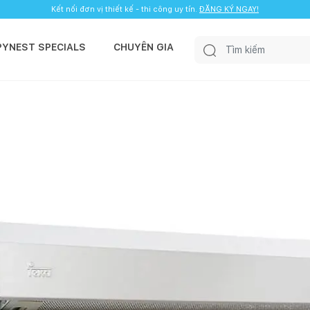
Kết nối đơn vị thiết kế - thi công uy tín.
ĐĂNG KÝ NGAY!
PYNEST SPECIALS
CHUYÊN GIA