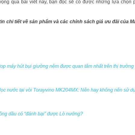
vọng qua bài viết này, bạn đọc sẽ có được những lựa chọn
n chi tiết về sản phẩm và các chính sách giá ưu đãi của 
op máy hút bụi giường nệm được quan tâm nhất trên thị trường
lọc nước tại vòi Torayvino MK204MX: Nên hay không nên sử d
hông dầu có “đánh bại” được Lò nướng?