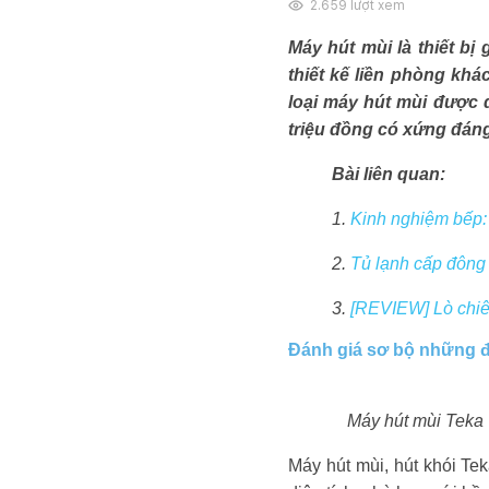
2.659
lượt xem
Máy hút mùi là thiết bị
thiết kế liền phòng kh
loại máy hút mùi được 
triệu đồng có xứng đán
Bài liên quan:
1.
Kinh nghiệm bếp: 
2.
Tủ lạnh cấp đông
3.
[REVIEW] Lò chi
Đánh giá sơ bộ những đ
Máy hút mùi Teka T
Máy hút mùi, hút khói Te