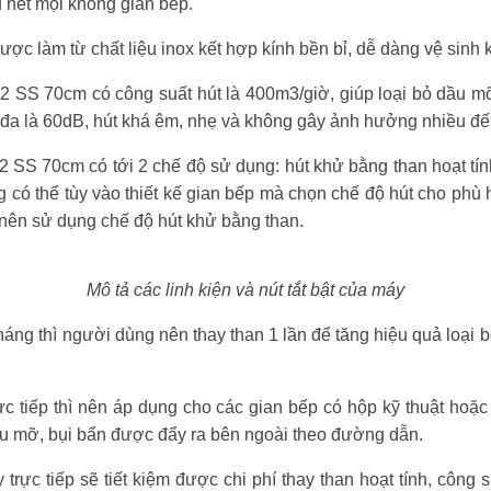
u hết mọi không gian bếp.
c làm từ chất liệu inox kết hợp kính bền bỉ, dễ dàng vệ sinh 
2 SS 70cm có công suất hút là 400m3/giờ, giúp loại bỏ dầu m
i đa là 60dB, hút khá êm, nhẹ và không gây ảnh hưởng nhiều đ
SS 70cm có tới 2 chế độ sử dụng: hút khử bằng than hoạt tính
có thể tùy vào thiết kế gian bếp mà chọn chế độ hút cho phù 
 nên sử dụng chế độ hút khử bằng than.
Mô tả các linh kiện và nút tắt bật của máy
áng thì người dùng nên thay than 1 lần để tăng hiệu quả loại 
ực tiếp thì nên áp dụng cho các gian bếp có hộp kỹ thuật hoặc
u mỡ, bụi bẩn được đẩy ra bên ngoài theo đường dẫn.
trực tiếp sẽ tiết kiệm được chi phí thay than hoạt tính, công 