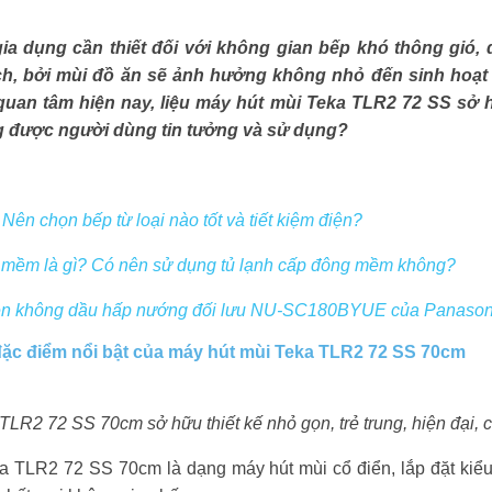
 gia dụng cần thiết đối với không gian bếp khó thông gió, 
ách, bởi mùi đồ ăn sẽ ảnh hưởng không nhỏ đến sinh hoạt 
quan tâm hiện nay, liệu máy hút mùi Teka TLR2 72 SS sở
g được người dùng tin tưởng và sử dụng?
Nên chọn bếp từ loại nào tốt và tiết kiệm điện?
 mềm là gì? Có nên sử dụng tủ lạnh cấp đông mềm không?
ên không dầu hấp nướng đối lưu NU-SC180BYUE của Panasonic
ặc điểm nổi bật của máy hút mùi Teka TLR2 72 SS 70cm
LR2 72 SS 70cm sở hữu thiết kế nhỏ gọn, trẻ trung, hiện đại, c
ka TLR2 72 SS 70cm là dạng máy hút mùi cổ điển, lắp đặt kiểu 