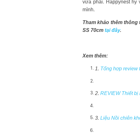
vừa phải. Happynest hy 
mình.
Tham khảo thêm thông ti
SS 70cm
tại đây
.
Xem thêm:
1.
Tổng hợp review t
2.
REVIEW Thiết bị 
3.
Liệu Nồi chiên k