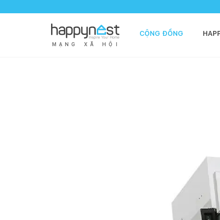
CỘNG ĐỒNG
HAP
M
Ạ
N
G
X
Ã
H
Ộ
I