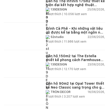
Căn hộ The Infiniti 175m2 thiết kế
hiện đại kết hợp nghệ thuật
Modern Art đầy cảm xúc
25/06/2026,
139DESIGN
6
lượt thích |
10.056
lượt xem
Trình Cà Phê - Khi những vật liệu
cũ được kể lại bằng một ngôn ngữ
thiết kế mới
22/06/2026,
S2studio
5
lượt thích |
11.986
lượt xem
Căn hộ 150m2 tại The Estella
thiết kế phong cách Farmhouse
thanh lịch và ấm áp
23/06/2026,
139DESIGN
7
lượt thích |
12.170
lượt xem
Căn hộ 90m2 tại Opal Tower thiết
kế Neo Classic sang trọng cho gia
đình trẻ
16/06/2026,
TRÒN DECOR
8
lượt thích |
3.207
lượt xem