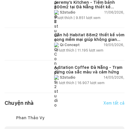
Jeremy’s Kitchen - Tiệm bánh
300m2 tại Đà Nẵng thiết kế
phong cách công nghiệp hiện đại
11/06/2026,
S2studio
ngập tràn ánh sáng tự nhiên
7
lượt thích |
9.851
lượt xem
Căn hộ Habitat 88m2 thiết kế vòm
cong mềm mại giúp không gian
sống hiện đại trở nên ấm áp hơn
19/05/2026,
Qi Concept
15
lượt thích |
11.195
lượt xem
A Station Coffee Đà Nẵng - Trạm
dừng của sắc màu và cảm hứng
14/05/2026,
S2studio
18
lượt thích |
16.907
lượt xem
Chuyện nhà
Xem tất cả
Phan Thảo Vy