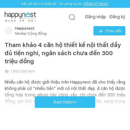
Kết nối đơn vị thiết kế - thi công uy tín.
ĐĂNG KÝ NGAY!
Đăng nhập
Đăng ký
M
Ạ
N
G
X
Ã
H
Ộ
I
Happynest
Theo dõi
Media/ Cộng đồng
Tham khảo 4 căn hộ thiết kế nội thất đầy
đủ tiện nghi, ngân sách chưa đến 300
triệu đồng
1.862
lượt xem
Nhiều căn hộ được giới thiệu trên Happynest đã cho thấy rằng
không phải cứ “nhiều tiền” mới có nội thất đẹp. 4 căn hộ được
tổng hợp trong album này cũng vậy, chi chưa đến 300 triệu
đồng, gia chủ đã có không gian nội thất hiện đại, sang trọng
Xem thêm
và đáp ứng đầy đủ mọi nhu cầu sống. Cùng Happynest tham
khảo xem nhé!
Xem thêm: