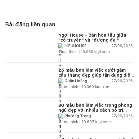
Bài đăng liên quan
Ngơi House - Bản hòa tấu giữa
"cổ truyền" và "đương đại"
27/06/2026,
HIEUHOUSE
1
lượt thích |
13.060
lượt xem
25 mẫu bàn làm việc dưới gầm
cầu thang đẹp giúp tận dụng diện
tích tưởng chừng bị bỏ quên
27/06/2026,
Quân Hoàng
4
lượt thích |
10.360
lượt xem
30 mẫu bàn làm việc trong phòng
ngủ đẹp với nhiều cách bố trí
thông minh cho mọi diện tích
27/06/2026,
Phương Trang
4
lượt thích |
10.607
lượt xem