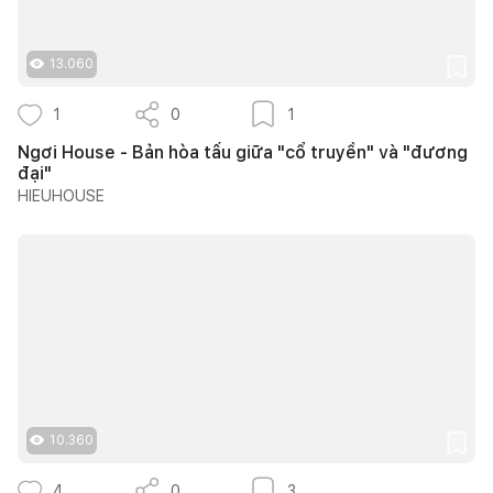
13.060
1
0
1
Ngơi House - Bản hòa tấu giữa "cổ truyền" và "đương
đại"
HIEUHOUSE
10.360
4
0
3