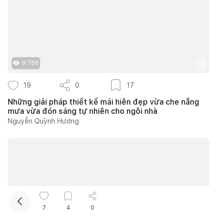
9.788
19
0
17
Kết nối thiết kế, thi công
Những giải pháp thiết kế mái hiên đẹp vừa che nắng
mưa vừa đón sáng tự nhiên cho ngôi nhà
Nguyễn Quỳnh Hương
Mua sắm hoàn thiện nhà
7
4
0