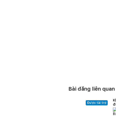
Bài đăng liên quan
K
Được tài trợ
đ
1
l