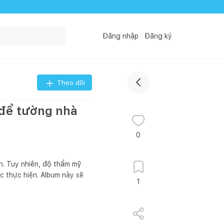
Đăng nhập
Đăng ký
Theo dõi
 để tường nhà
0
h. Tuy nhiên, độ thẩm mỹ
c thực hiện. Album này sẽ
1