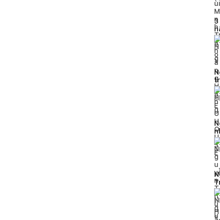
3
n
g
0
N
t
H
3
N
n
2
N
T
h
1
l