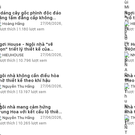
 dáng cây gốc phình độc đáo
Ngơi
âng tầm đẳng cấp không
"cổ 
ian sống
27/06/2026,
Hoàng Hằng
H
lượt thích |
1.180
lượt xem
1
lượt 
gơi House - Ngôi nhà "vẽ
LT H
rọn" triết lý thiết kế của
340m
IEUHOUSE
kiến
27/06/2026,
HIEUHOUSE
NN
kết 
lượt thích |
10.796
lượt xem
3
lượt 
gôi nhà không cần điều hòa
Nhà 
hờ thiết kế theo khí hậu
theo
sống
27/06/2026,
Nguyễn Thu Hằng
Th
lượt thích |
13.197
lượt xem
1
lượt 
gôi nhà mang cảm hứng
Nhà 
rung Hoa với kết cấu lộ thiên
nhà 
iện đại
chức
27/06/2026,
Nguyễn Thu Hằng
TN
ượt thích |
10.265
lượt xem
1
lượt 