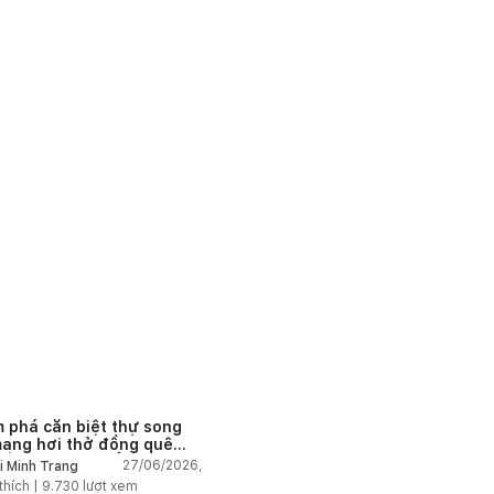
 phá căn biệt thự song
mang hơi thở đồng quê
 Âu tại vùng biển đẹp
27/06/2026,
i Minh Trang
 Nha Trang
thích |
9.730
lượt xem