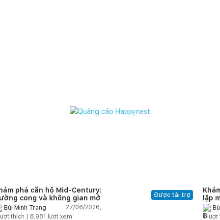
hám phá căn hộ Mid-Century:
Khám
Được tài trợ
ường cong và không gian mở
lập 
châu
27/06/2026,
Bùi Minh Trang
Bù
nhất
ượt thích |
8.981
lượt xem
1
lượt 