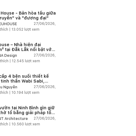
 House - Bản hòa tấu giữa
truyền" và "đương đại"
27/06/2026,
IEUHOUSE
thích |
13.052
lượt xem
ouse – Nhà hiện đại
² tại Đắk Lắk nổi bật với
 trúc mở và hệ sân vườn
27/06/2026,
A Design
nối thiên nhiên
thích |
12.545
lượt xem
cấp 4 bên suối thiết kế
 tinh thần Wabi Sabi,
 chậm giữa thiên nhiên
27/06/2026,
u Nguyễn
thích |
10.194
lượt xem
vườn tại Ninh Bình gìn giữ
thờ tổ bằng giải pháp tổ
 lại không gian
27/06/2026,
T Architecture
thích |
10.560
lượt xem