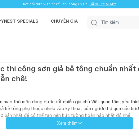
Kết nối đơn vị thiết kế - thi công uy tín.
ĐĂNG KÝ NGAY!
PYNEST SPECIALS
CHUYÊN GIA
c thi công sơn giả bê tông chuẩn nhất
iễn chê!
ện mạo thô mộc đang được rất nhiều gia chủ Việt quan tâm, yêu thíc
ả bê tông phụ thuộc nhiều vào kỹ thuật của người thợ qua các bướ
cơ bản nhất để có thể tạo nên bức tường hoàn hảo nhất đó nhé!
Xem thêm