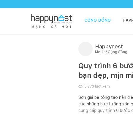
CỘNG ĐỒNG
HAP
M
Ạ
N
G
X
Ã
H
Ộ
I
Happynest
Media/ Cộng đồng
Quy trình 6 bướ
bạn đẹp, mịn m
5.273
lượt xem
Sơn giả bê tông tạo nên di
của những bức tường sơn gi
cung cấp quy trình 6 bước 