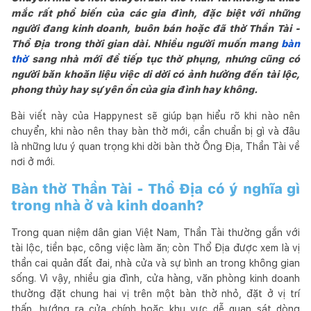
mắc rất phổ biến của các gia đình, đặc biệt với những
người đang kinh doanh, buôn bán hoặc đã thờ Thần Tài -
Thổ Địa trong thời gian dài. Nhiều người muốn mang
bàn
thờ
sang nhà mới để tiếp tục thờ phụng, nhưng cũng có
người băn khoăn liệu việc di dời có ảnh hưởng đến tài lộc,
phong thủy hay sự yên ổn của gia đình hay không.
Bài viết này của Happynest sẽ giúp bạn hiểu rõ khi nào nên
chuyển, khi nào nên thay bàn thờ mới, cần chuẩn bị gì và đâu
là những lưu ý quan trọng khi dời bàn thờ Ông Địa, Thần Tài về
nơi ở mới.
Bàn thờ Thần Tài - Thổ Địa có ý nghĩa gì
trong nhà ở và kinh doanh?
Trong quan niệm dân gian Việt Nam, Thần Tài thường gắn với
tài lộc, tiền bạc, công việc làm ăn; còn Thổ Địa được xem là vị
thần cai quản đất đai, nhà cửa và sự bình an trong không gian
sống. Vì vậy, nhiều gia đình, cửa hàng, văn phòng kinh doanh
thường đặt chung hai vị trên một bàn thờ nhỏ, đặt ở vị trí
thấp, hướng ra cửa chính hoặc khu vực dễ quan sát dòng