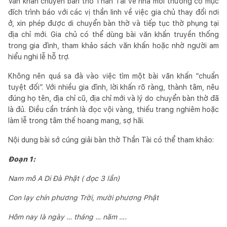
Văn khấn chuyển bàn thờ Thần Tài về nhà mới thường có mục
đích trình báo với các vị thần linh về việc gia chủ thay đổi nơi
ở, xin phép được di chuyển bàn thờ và tiếp tục thờ phụng tại
địa chỉ mới. Gia chủ có thể dùng bài văn khấn truyền thống
trong gia đình, tham khảo sách văn khấn hoặc nhờ người am
hiểu nghi lễ hỗ trợ.
Không nên quá sa đà vào việc tìm một bài văn khấn “chuẩn
tuyệt đối”. Với nhiều gia đình, lời khấn rõ ràng, thành tâm, nêu
đúng họ tên, địa chỉ cũ, địa chỉ mới và lý do chuyển bàn thờ đã
là đủ. Điều cần tránh là đọc vội vàng, thiếu trang nghiêm hoặc
làm lễ trong tâm thế hoang mang, sợ hãi.
Nội dung bài sớ cúng giải bàn thờ Thần Tài có thể tham khảo:
Đoạn 1:
Nam mô A Di Đà Phật ( đọc 3 lần)
Con lạy chín phương Trời, mười phương Phật
Hôm nay là ngày … tháng … năm ….