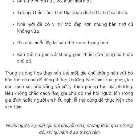
Bàn thờ cũ đã nứt, vỡ, mục, mối mọt.
Tượng Thần Tài - Thổ Địa hoặc đồ thờ bị hư hại nhiều.
Nhà mới đã có vị trí thờ đẹp hơn nhưng bàn thờ cũ
không vừa.
Gia chủ muốn lập lại bàn thờ trang trọng hơn.
Bàn thờ cũ gắn với không gian thuê, cửa hàng cũ hoặc
chủ cũ.
Trong trường hợp thay bàn thờ mới, gia chủ không nên vứt bỏ
bàn thờ cũ như đồ dùng thông thường. Nên làm lễ xin phép, lau
dọn sạch sẽ, hóa vàng và xử lý theo phong tục địa phương.
Nếu không chắc cách làm, gia chủ có thể hỏi người lớn trong
gia đình hoặc người am hiểu nghi lễ thờ cúng để thực hiện cho
yên tâm.
Nhiều người sợ mất lộc khi chuyển nhà, nhưng điều quan trọng
đôi khi lại nằm ở sự thành tâm