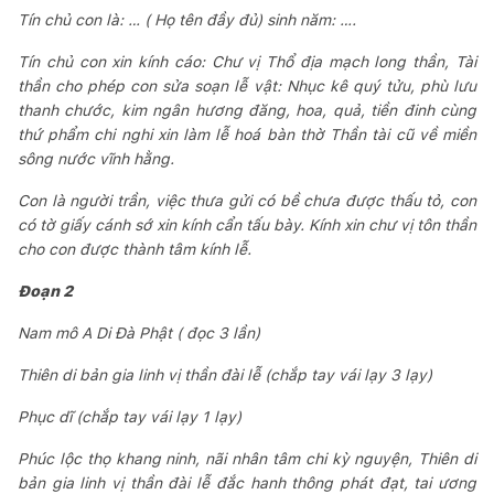
Tín chủ con là: … ( Họ tên đầy đủ) sinh năm: ….
Tín chủ con xin kính cáo: Chư vị Thổ địa mạch long thần, Tài
thần cho phép con sửa soạn lễ vật: Nhục kê quý tửu, phù lưu
thanh chước, kim ngân hương đăng, hoa, quả, tiền đinh cùng
thứ phẩm chi nghi xin làm lễ hoá bàn thờ Thần tài cũ về miền
sông nước vĩnh hằng.
Con là người trần, việc thưa gửi có bề chưa được thấu tỏ, con
có tờ giấy cánh sớ xin kính cẩn tấu bày. Kính xin chư vị tôn thần
cho con được thành tâm kính lễ.
Đoạn 2
Nam mô A Di Đà Phật ( đọc 3 lần)
Thiên di bản gia linh vị thần đài lễ (chắp tay vái lạy 3 lạy)
Phục dĩ (chắp tay vái lạy 1 lạy)
Phúc lộc thọ khang ninh, nãi nhân tâm chi kỳ nguyện, Thiên di
bản gia linh vị thần đài lễ đắc hanh thông phát đạt, tai ương