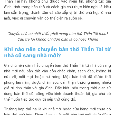
Thần Tài hay không phụ thuộc vào niềm tin, phong tục gia
đình, tình trạng bàn thờ và cách gia chủ thực hiện nghi lễ. Nếu
làm cẩn trọng, thành tâm và sắp xếp vị trí thờ phù hợp ở nhà
mới, việc di chuyển vẫn có thể diễn ra suôn sẻ.
Chuyển nhà có nhất thiết phải mang bàn thờ Thần Tài theo?
Câu trả lời không chỉ đơn giản là có hoặc không
Khi nào nên chuyển bàn thờ Thần Tài từ
nhà cũ sang nhà mới?
Gia chủ nên cân nhắc chuyển bàn thờ Thần Tài từ nhà cũ sang
nhà mới nếu bàn thờ vẫn còn chắc chắn, sạch đẹp, không bị
nứt vỡ, mối mọt hoặc hư hỏng. Một bàn thờ đã được thờ
phụng lâu năm, được chăm sóc cẩn thận thường mang nhiều
giá trị tinh thần với gia đình. Đặc biệt, nếu trong thời gian sử
dụng bàn thờ cũ, công việc kinh doanh thuận lợi, gia chủ có
thể muốn tiếp tục duy trì nếp thờ cúng đó.
Trường hợp thứ hai là khi nhà mới hoặc cửa hàng mới chưa có
bàn thờ phù hợp. Thay vì mua vội một bàn thờ mới chưa đúng