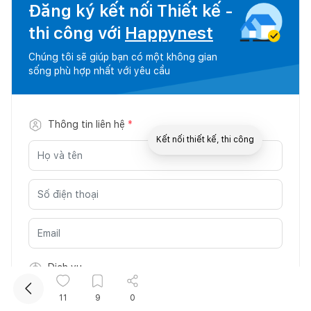
Đăng ký kết nối Thiết kế -
thi công với
Happynest
Chúng tôi sẽ giúp bạn có một không gian
sống phù hợp nhất với yêu cầu
Thông tin liên hệ
*
Kết nối thiết kế, thi công
Mua sắm hoàn thiện nhà
Dịch vụ
11
9
0
Dịch vụ
*