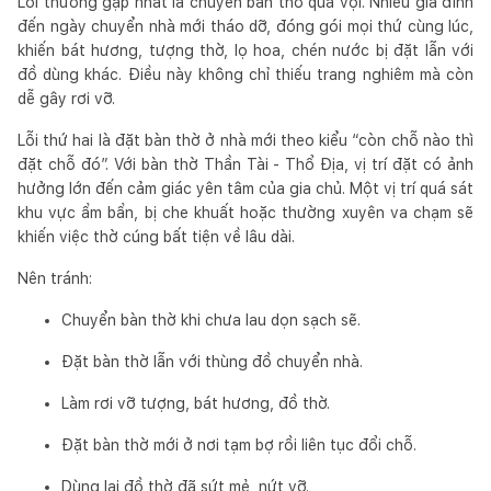
Lỗi thường gặp nhất là chuyển bàn thờ quá vội. Nhiều gia đình
đến ngày chuyển nhà mới tháo dỡ, đóng gói mọi thứ cùng lúc,
khiến bát hương, tượng thờ, lọ hoa, chén nước bị đặt lẫn với
đồ dùng khác. Điều này không chỉ thiếu trang nghiêm mà còn
dễ gây rơi vỡ.
Lỗi thứ hai là đặt bàn thờ ở nhà mới theo kiểu “còn chỗ nào thì
đặt chỗ đó”. Với bàn thờ Thần Tài - Thổ Địa, vị trí đặt có ảnh
hưởng lớn đến cảm giác yên tâm của gia chủ. Một vị trí quá sát
khu vực ẩm bẩn, bị che khuất hoặc thường xuyên va chạm sẽ
khiến việc thờ cúng bất tiện về lâu dài.
Nên tránh:
Chuyển bàn thờ khi chưa lau dọn sạch sẽ.
Đặt bàn thờ lẫn với thùng đồ chuyển nhà.
Làm rơi vỡ tượng, bát hương, đồ thờ.
Đặt bàn thờ mới ở nơi tạm bợ rồi liên tục đổi chỗ.
Dùng lại đồ thờ đã sứt mẻ, nứt vỡ.