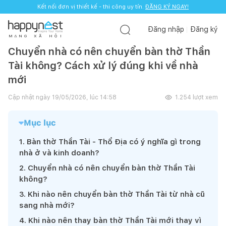
Kết nối đơn vị thiết kế - thi công uy tín.
ĐĂNG KÝ NGAY!
Đăng nhập
Đăng ký
M
Ạ
N
G
X
Ã
H
Ộ
I
Chuyển nhà có nên chuyển bàn thờ Thần
Tài không? Cách xử lý đúng khi về nhà
mới
Cập nhật ngày
19/05/2026, lúc 14:58
1.254
lượt xem
Mục lục
1
.
Bàn thờ Thần Tài - Thổ Địa có ý nghĩa gì trong
nhà ở và kinh doanh?
2
.
Chuyển nhà có nên chuyển bàn thờ Thần Tài
không?
3
.
Khi nào nên chuyển bàn thờ Thần Tài từ nhà cũ
sang nhà mới?
4
.
Khi nào nên thay bàn thờ Thần Tài mới thay vì