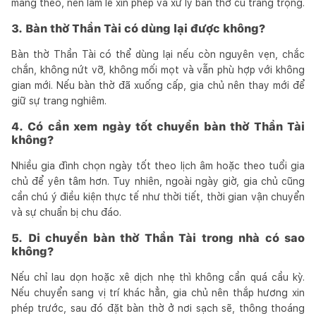
mang theo, nên làm lễ xin phép và xử lý bàn thờ cũ trang trọng.
3. Bàn thờ Thần Tài có dùng lại được không?
Bàn thờ Thần Tài có thể dùng lại nếu còn nguyên vẹn, chắc
chắn, không nứt vỡ, không mối mọt và vẫn phù hợp với không
gian mới. Nếu bàn thờ đã xuống cấp, gia chủ nên thay mới để
giữ sự trang nghiêm.
4. Có cần xem ngày tốt chuyển bàn thờ Thần Tài
không?
Nhiều gia đình chọn ngày tốt theo lịch âm hoặc theo tuổi gia
chủ để yên tâm hơn. Tuy nhiên, ngoài ngày giờ, gia chủ cũng
cần chú ý điều kiện thực tế như thời tiết, thời gian vận chuyển
và sự chuẩn bị chu đáo.
5. Di chuyển bàn thờ Thần Tài trong nhà có sao
không?
Nếu chỉ lau dọn hoặc xê dịch nhẹ thì không cần quá cầu kỳ.
Nếu chuyển sang vị trí khác hẳn, gia chủ nên thắp hương xin
phép trước, sau đó đặt bàn thờ ở nơi sạch sẽ, thông thoáng