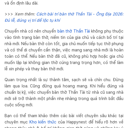
và ổn định lâu dài.
>>>
Xem thêm:
Cách bài trí bàn thờ Thần Tài - Ông Địa 2026:
Đủ lễ, đúng vị trí để lộc tụ khí
Chuyển nhà có nên chuyển
bàn thờ Thần Tài
không phụ thuộc
vào tình trạng bàn thờ, niềm tin của gia chủ và cách bố trí tại
nhà mới. Nếu bàn thờ còn tốt, gia chủ muốn tiếp tục thờ phụng
và có thể di chuyển cẩn thận, việc mang sang nhà mới là hoàn
toàn có thể. Nếu bàn thờ đã cũ, không phù hợp hoặc gia chủ
muốn lập lại không gian thờ cúng trang trọng hơn, có thể làm
lễ xin phép và thay bàn thờ mới.
Quan trọng nhất là sự thành tâm, sạch sẽ và chỉn chu. Đừng
làm qua loa. Cũng đừng quá hoang mang. Khi hiểu đúng và
chuẩn bị kỹ, việc chuyển bàn thờ Thần Tài từ nhà cũ sang nhà
mới sẽ trở thành một phần nhẹ nhàng trong quá trình bắt đầu
cuộc sống mới.
Bạn có thể tham khảo thêm các bài viết chuyên sâu khác tại
chuyên mục
Kho kiến thức
của Happynest để hiểu rõ hơn về