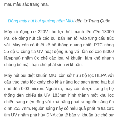
mại, màu sắc trang nhã.
Dòng
máy hút bụi giường nệm MIUI
đến từ Trung Quốc
Máy có động cơ 220V cho lực hút mạnh lên đến 13000
Pa, dễ dàng hút cả các bụi bẩn len lỏi vào từng cấu trúc
vải. Máy còn có thiết kế hệ thống quang nhiệt PTC nóng
55 độ C cùng tia UV hoạt động rung với tần số cao (8000
lần/phút) nhằm ức chế các loại vi khuẩn, làm khô nhanh
chóng bề mặt, hạn chế phát sinh vi khuẩn.
Máy hút bụi diệt khuẩn MIUI còn sở hữu bộ lọc HEPA với
cấu trúc tháp lốc xoáy cho khả năng lọc sạch từng hạt bụi
nhỏ đến 0,03 micron. Ngoài ra, máy còn được trang bị hệ
thống đèn chiếu tia UV 183mm hình thành một khu lọc
chiếu sáng diện rộng với khả năng phát ra nguồn sáng ổn
định 253.7nm. Nguồn sáng này có hiệu quả phát ra tia cực
tím UV nhằm phá hủy DNA của tế bào vi khuẩn ức chế sự