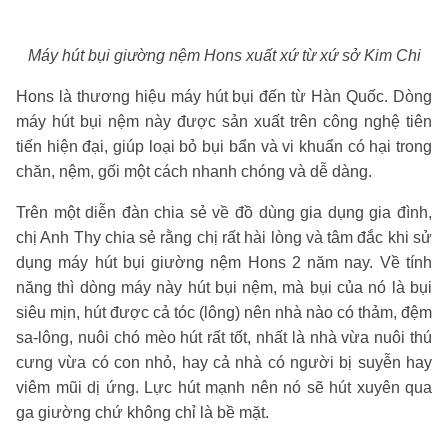
Máy hút bụi giường nệm Hons xuất xứ từ xứ sở Kim Chi
Hons là thương hiệu máy hút bụi đến từ Hàn Quốc. Dòng
máy hút bụi nệm này được sản xuất trên công nghệ tiên
tiến hiện đại, giúp loại bỏ bụi bẩn và vi khuẩn có hại trong
chăn, nệm, gối một cách nhanh chóng và dễ dàng.
Trên một diễn đàn chia sẻ về đồ dùng gia dụng gia đình,
chị Anh Thy chia sẻ rằng chị rất hài lòng và tâm đắc khi sử
dụng máy hút bụi giường nệm Hons 2 năm nay. Về tính
năng thì dòng máy này hút bụi nệm, mà bụi của nó là bụi
siêu mịn, hút được cả tóc (lông) nên nhà nào có thảm, đệm
sa-lông, nuôi chó mèo hút rất tốt, nhất là nhà vừa nuôi thú
cưng vừa có con nhỏ, hay cả nhà có người bị suyễn hay
viêm mũi dị ứng. Lực hút mạnh nên nó sẽ hút xuyên qua
ga giường chứ không chỉ là bề mặt.