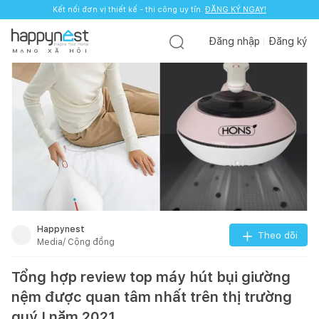
Kết nối đơn vị thiết kế - thi công uy tín.
ĐĂNG KÝ NGAY!
Đăng nhập
Đăng ký
M
Ạ
N
G
X
Ã
H
Ộ
I
Happynest
Theo dõi
Media/ Cộng đồng
Tổng hợp review top máy hút bụi giường
nệm được quan tâm nhất trên thị trường
quý I năm 2021