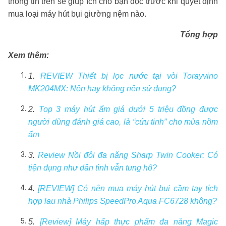
thông tin trên sẽ giúp ích cho bạn đọc trước khi quyết định
mua loại máy hút bụi giường nệm nào.
Tổng hợp
Xem thêm:
1.
REVIEW Thiết bị lọc nước tại vòi Torayvino
MK204MX: Nên hay không nên sử dụng?
2.
Top 3 máy hút ẩm giá dưới 5 triệu đồng được
người dùng đánh giá cao, là “cứu tinh” cho mùa nồm
ẩm
3.
Review Nồi đôi đa năng Sharp Twin Cooker: Có
tiện dụng như dân tình vẫn tung hô?
4.
[REVIEW] Có nên mua máy hút bụi cầm tay tích
hợp lau nhà Philips SpeedPro Aqua FC6728 không?
5.
[Review] Máy hấp thực phẩm đa năng Magic