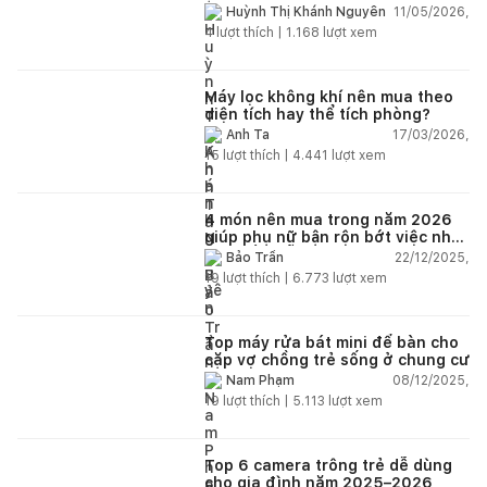
nhân viên xây dựng của mình,
11/05/2026,
Huỳnh Thị Khánh Nguyên
điện nhẹ, điện nước, tường quá
4
lượt thích |
1.168
lượt xem
kém. Luôn đổ lỗi cho nhân viên.
Bảo hành quá tệ, tôi phải đợi rất
lâu mới dc bảo hành, liên hệ để
được bảo hành thì bơ khách
Máy lọc không khí nên mua theo
diện tích hay thể tích phòng?
17/03/2026,
Anh Ta
15
lượt thích |
4.441
lượt xem
4 món nên mua trong năm 2026
giúp phụ nữ bận rộn bớt việc nhà,
nhẹ đầu mỗi ngày
22/12/2025,
Bảo Trần
19
lượt thích |
6.773
lượt xem
Top máy rửa bát mini để bàn cho
cặp vợ chồng trẻ sống ở chung cư
08/12/2025,
Nam Phạm
19
lượt thích |
5.113
lượt xem
Top 6 camera trông trẻ dễ dùng
cho gia đình năm 2025–2026