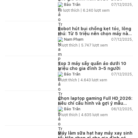
07/12/2025,
Bảo Trần
19
lượt thích |
6.240
lượt xem
Robot hút bụi chống kẹt tóc, lông
thú: Từ 5 triệu nên chọn máy nào
năm 2025–2026?
07/12/2025,
Nam Phạm
6
lượt thích |
5.747
lượt xem
Top 3 máy sấy quần áo dưới 10
triệu cho gia đình 3–5 người
07/12/2025,
Bảo Trần
1
lượt thích |
4.643
lượt xem
Chọn laptop gaming Full HD 2026:
tiêu chí cấu hình và gợi ý mẫu
đáng mua
06/12/2025,
Bảo Trần
0
lượt thích |
4.635
lượt xem
Máy làm sữa hạt hay máy xay sinh
tố: Nên chọn gì cho gia đình có