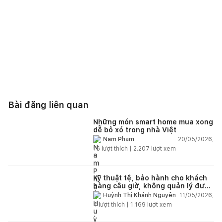
Bài đăng liên quan
Những món smart home mua xong
dễ bỏ xó trong nhà Việt
20/05/2026,
Nam Phạm
16
lượt thích |
2.207
lượt xem
Kỹ thuật tệ, bảo hành cho khách
hàng câu giờ, không quản lý được
nhân viên xây dựng của mình,
11/05/2026,
Huỳnh Thị Khánh Nguyên
điện nhẹ, điện nước, tường quá
4
lượt thích |
1.169
lượt xem
kém. Luôn đổ lỗi cho nhân viên.
Bảo hành quá tệ, tôi phải đợi rất