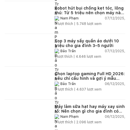
Robot hút bụi chống kẹt tóc, lông
thú: Từ 5 triệu nên chọn máy nào
năm 2025–2026?
07/12/2025,
Nam Phạm
6
lượt thích |
5.748
lượt xem
Top 3 máy sấy quần áo dưới 10
triệu cho gia đình 3–5 người
07/12/2025,
Bảo Trần
1
lượt thích |
4.646
lượt xem
Chọn laptop gaming Full HD 2026:
tiêu chí cấu hình và gợi ý mẫu
đáng mua
06/12/2025,
Bảo Trần
0
lượt thích |
4.637
lượt xem
Máy làm sữa hạt hay máy xay sinh
tố: Nên chọn gì cho gia đình có
trẻ nhỏ (2–4 người)?
06/12/2025,
Nam Phạm
0
lượt thích |
2.096
lượt xem