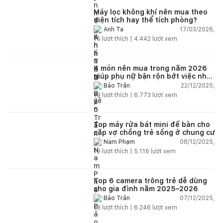
lâu mới dc bảo hành, liên hệ để
được bảo hành thì bơ khách
Máy lọc không khí nên mua theo
diện tích hay thể tích phòng?
17/03/2026,
Anh Ta
15
lượt thích |
4.442
lượt xem
4 món nên mua trong năm 2026
giúp phụ nữ bận rộn bớt việc nhà,
nhẹ đầu mỗi ngày
22/12/2025,
Bảo Trần
19
lượt thích |
6.773
lượt xem
Top máy rửa bát mini để bàn cho
cặp vợ chồng trẻ sống ở chung cư
08/12/2025,
Nam Phạm
19
lượt thích |
5.116
lượt xem
Top 6 camera trông trẻ dễ dùng
cho gia đình năm 2025–2026
07/12/2025,
Bảo Trần
19
lượt thích |
6.246
lượt xem