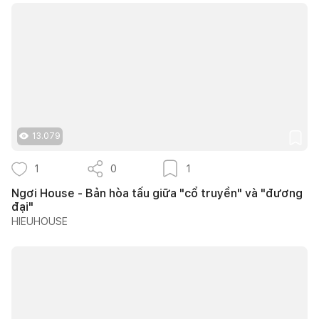
13.079
1
0
1
Ngơi House - Bản hòa tấu giữa "cổ truyền" và "đương
đại"
HIEUHOUSE