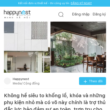
Kết nối đơn vị thiết kế - thi công uy tín.
ĐĂNG KÝ NGAY!
Đăng nhập
Đăng ký
M
Ạ
N
G
X
Ã
H
Ộ
I
Happynest
Theo dõi
Media/ Cộng đồng
Không hề siêu to khổng lồ, khóa và những
phụ kiện nhỏ mà có võ này chính là trợ thủ
đắc lực bảo đảm sự an toàn, trơn tru cho