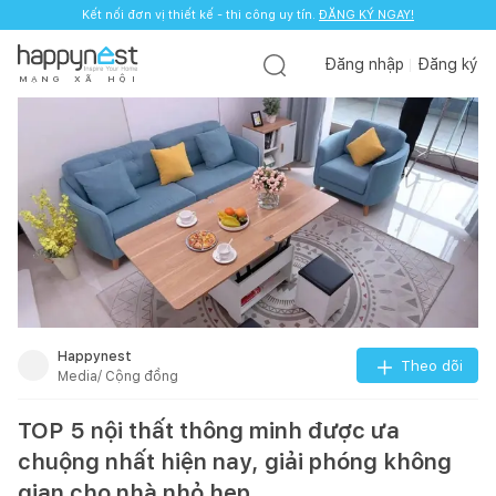
Kết nối đơn vị thiết kế - thi công uy tín.
ĐĂNG KÝ NGAY!
Đăng nhập
Đăng ký
M
Ạ
N
G
X
Ã
H
Ộ
I
Happynest
Theo dõi
Media/ Cộng đồng
TOP 5 nội thất thông minh được ưa
chuộng nhất hiện nay, giải phóng không
gian cho nhà nhỏ hẹp