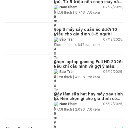
thú: Từ 5 triệu nên chọn máy nào
năm 2025–2026?
07/12/2025,
Nam Phạm
6
lượt thích |
5.748
lượt xem
Top 3 máy sấy quần áo dưới 10
triệu cho gia đình 3–5 người
07/12/2025,
Bảo Trần
1
lượt thích |
4.647
lượt xem
Chọn laptop gaming Full HD 2026:
tiêu chí cấu hình và gợi ý mẫu
đáng mua
06/12/2025,
Bảo Trần
0
lượt thích |
4.638
lượt xem
Máy làm sữa hạt hay máy xay sinh
tố: Nên chọn gì cho gia đình có
trẻ nhỏ (2–4 người)?
06/12/2025,
Nam Phạm
0
lượt thích |
2.096
lượt xem