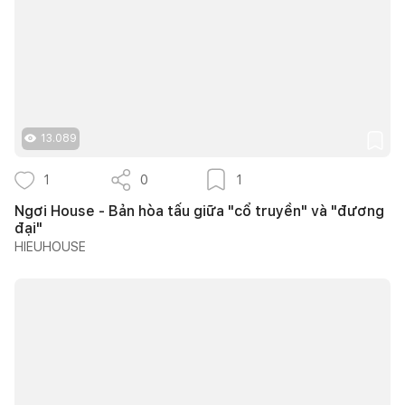
13.089
1
0
1
Ngơi House - Bản hòa tấu giữa "cổ truyền" và "đương
đại"
HIEUHOUSE