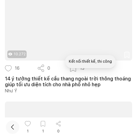
10.272
Kết nối thiết kế, thi công
16
0
13
14 ý tưởng thiết kế cầu thang ngoài trời thông thoáng
Mua sắm hoàn thiện nhà
giúp tối ưu diện tích cho nhà phố nhỏ hẹp
Như Ý
1
1
0