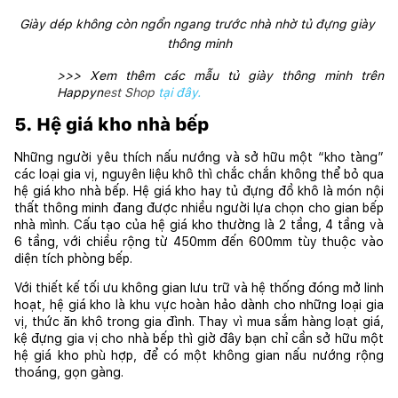
Giày dép không còn ngổn ngang trước nhà nhờ tủ đựng giày 
thông minh
>>> Xem thêm các mẫu tủ giày thông minh trên 
Happyn
est Shop
tại đây.
5. Hệ giá kho nhà bếp
Những người yêu thích nấu nướng và sở hữu một “kho tàng” 
các loại gia vị, nguyên liệu khô thì chắc chắn không thể bỏ qua 
hệ giá kho nhà bếp. Hệ giá kho hay tủ đựng đồ khô là món nội 
thất thông minh đang được nhiều người lựa chọn cho gian bếp 
nhà mình. Cấu tạo của hệ giá kho thường là 2 tầng, 4 tầng và 
6 tầng, với chiều rộng từ 450mm đến 600mm tùy thuộc vào 
diện tích phòng bếp.
Với thiết kế tối ưu không gian lưu trữ và hệ thống đóng mở linh 
hoạt, hệ giá kho là khu vực hoàn hảo dành cho những loại gia 
vị, thức ăn khô trong gia đình. Thay vì mua sắm hàng loạt giá, 
kệ đựng gia vị cho nhà bếp thì giờ đây bạn chỉ cần sở hữu một 
hệ giá kho phù hợp, để có một không gian nấu nướng rộng 
thoáng, gọn gàng.