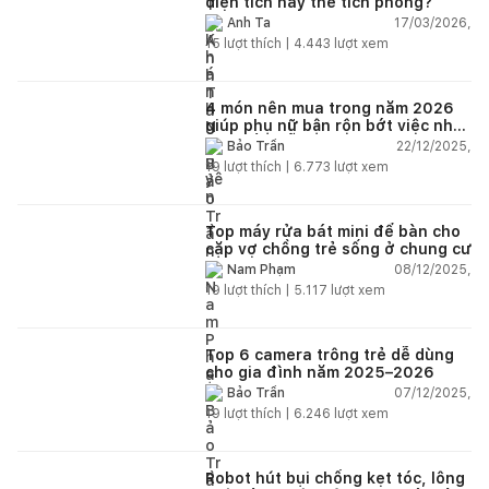
diện tích hay thể tích phòng?
17/03/2026,
Anh Ta
15
lượt thích |
4.443
lượt xem
4 món nên mua trong năm 2026
giúp phụ nữ bận rộn bớt việc nhà,
nhẹ đầu mỗi ngày
22/12/2025,
Bảo Trần
19
lượt thích |
6.773
lượt xem
Top máy rửa bát mini để bàn cho
cặp vợ chồng trẻ sống ở chung cư
08/12/2025,
Nam Phạm
19
lượt thích |
5.117
lượt xem
Top 6 camera trông trẻ dễ dùng
cho gia đình năm 2025–2026
07/12/2025,
Bảo Trần
19
lượt thích |
6.246
lượt xem
Robot hút bụi chống kẹt tóc, lông