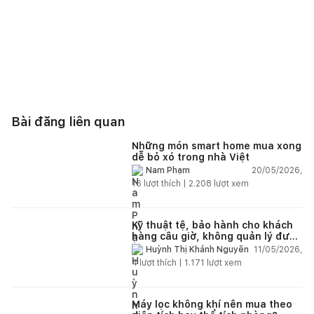
Bài đăng liên quan
Những món smart home mua xong
dễ bỏ xó trong nhà Việt
20/05/2026,
Nam Phạm
16
lượt thích |
2.208
lượt xem
Kỹ thuật tệ, bảo hành cho khách
hàng câu giờ, không quản lý được
nhân viên xây dựng của mình,
11/05/2026,
Huỳnh Thị Khánh Nguyên
điện nhẹ, điện nước, tường quá
4
lượt thích |
1.171
lượt xem
kém. Luôn đổ lỗi cho nhân viên.
Bảo hành quá tệ, tôi phải đợi rất
lâu mới dc bảo hành, liên hệ để
được bảo hành thì bơ khách
Máy lọc không khí nên mua theo