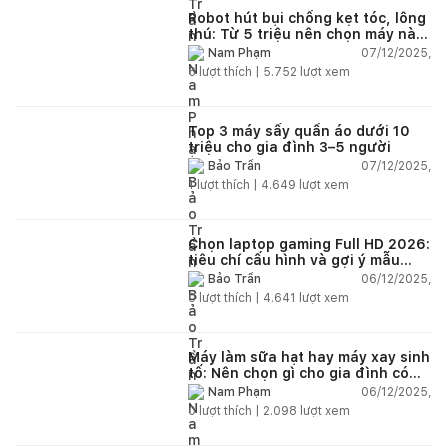
Robot hút bụi chống kẹt tóc, lông
thú: Từ 5 triệu nên chọn máy nào
năm 2025–2026?
07/12/2025,
Nam Phạm
6
lượt thích |
5.752
lượt xem
Top 3 máy sấy quần áo dưới 10
triệu cho gia đình 3–5 người
07/12/2025,
Bảo Trần
1
lượt thích |
4.649
lượt xem
Chọn laptop gaming Full HD 2026:
tiêu chí cấu hình và gợi ý mẫu
đáng mua
06/12/2025,
Bảo Trần
0
lượt thích |
4.641
lượt xem
Máy làm sữa hạt hay máy xay sinh
tố: Nên chọn gì cho gia đình có
trẻ nhỏ (2–4 người)?
06/12/2025,
Nam Phạm
0
lượt thích |
2.098
lượt xem