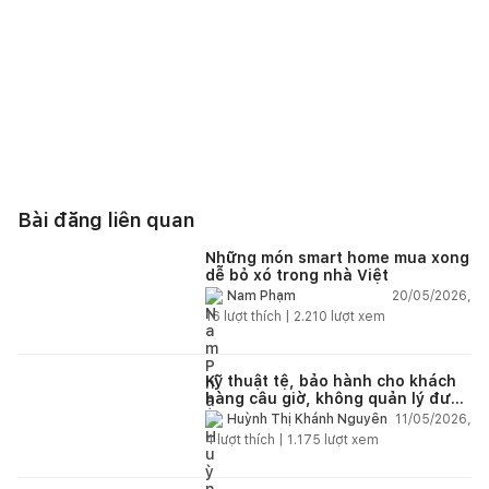
Bài đăng liên quan
Những món smart home mua xong
dễ bỏ xó trong nhà Việt
20/05/2026,
Nam Phạm
16
lượt thích |
2.210
lượt xem
Kỹ thuật tệ, bảo hành cho khách
hàng câu giờ, không quản lý được
nhân viên xây dựng của mình,
11/05/2026,
Huỳnh Thị Khánh Nguyên
điện nhẹ, điện nước, tường quá
4
lượt thích |
1.175
lượt xem
kém. Luôn đổ lỗi cho nhân viên.
Bảo hành quá tệ, tôi phải đợi rất
lâu mới dc bảo hành, liên hệ để