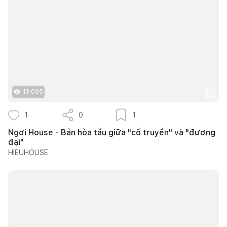
13.095
1
0
1
Ngơi House - Bản hòa tấu giữa "cổ truyền" và "đương
đại"
HIEUHOUSE