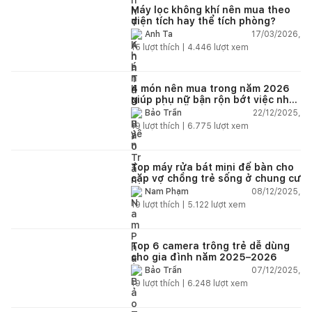
được bảo hành thì bơ khách
Máy lọc không khí nên mua theo
diện tích hay thể tích phòng?
17/03/2026,
Anh Ta
15
lượt thích |
4.446
lượt xem
4 món nên mua trong năm 2026
giúp phụ nữ bận rộn bớt việc nhà,
nhẹ đầu mỗi ngày
22/12/2025,
Bảo Trần
19
lượt thích |
6.775
lượt xem
Top máy rửa bát mini để bàn cho
cặp vợ chồng trẻ sống ở chung cư
08/12/2025,
Nam Phạm
19
lượt thích |
5.122
lượt xem
Top 6 camera trông trẻ dễ dùng
cho gia đình năm 2025–2026
07/12/2025,
Bảo Trần
19
lượt thích |
6.248
lượt xem