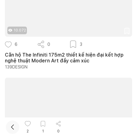
10.072
6
0
3
Căn hộ The Infiniti 175m2 thiết kế hiện đại kết hợp
nghệ thuật Modern Art đầy cảm xúc
Kết nối thiết kế, thi công
139DESIGN
Mua sắm hoàn thiện nhà
2
1
0
10.744