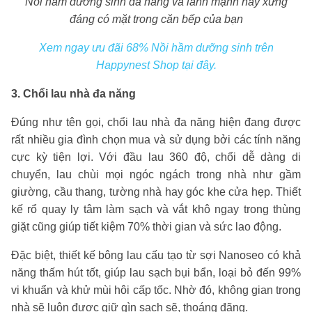
Nồi hầm dưỡng sinh đa năng và lành mạnh này xứng
đáng có mặt trong căn bếp của bạn
Xem ngay ưu đãi 68% Nồi hầm dưỡng sinh trên
Happynest Shop tại đây.
3. Chổi lau nhà đa năng
Đúng như tên gọi, chổi lau nhà đa năng hiện đang được
rất nhiều gia đình chọn mua và sử dụng bởi các tính năng
cực kỳ tiện lợi. Với đầu lau 360 độ, chổi dễ dàng di
chuyển, lau chùi mọi ngóc ngách trong nhà như gầm
giường, cầu thang, tường nhà hay góc khe cửa hẹp. Thiết
kế rổ quay ly tâm làm sạch và vắt khô ngay trong thùng
giặt cũng giúp tiết kiệm 70% thời gian và sức lao động.
Đặc biệt, thiết kế bông lau cấu tạo từ sợi Nanoseo có khả
năng thấm hút tốt, giúp lau sạch bụi bẩn, loại bỏ đến 99%
vi khuẩn và khử mùi hôi cấp tốc. Nhờ đó, không gian trong
nhà sẽ luôn được giữ gìn sạch sẽ, thoáng đãng.