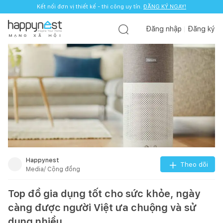
Kết nối đơn vị thiết kế - thi công uy tín.
ĐĂNG KÝ NGAY!
Đăng nhập
Đăng ký
M
Ạ
N
G
X
Ã
H
Ộ
I
Happynest
Theo dõi
Media/ Cộng đồng
Top đồ gia dụng tốt cho sức khỏe, ngày
càng được người Việt ưa chuộng và sử
dụng nhiều