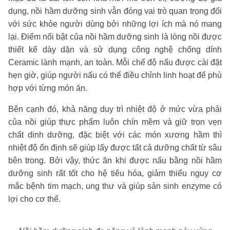
dụng, nồi hầm dưỡng sinh vẫn đóng vai trò quan trọng đối
với sức khỏe người dùng bởi những lợi ích mà nó mang
lại. Điểm nổi bật của nồi hầm dưỡng sinh là lòng nồi được
thiết kế dày dặn và sử dụng công nghệ chống dính
Ceramic lành mạnh, an toàn. Mỗi chế độ nấu được cài đặt
hẹn giờ, giúp người nấu có thể điều chỉnh linh hoạt để phù
hợp với từng món ăn.
Bên cạnh đó, khả năng duy trì nhiệt độ ở mức vừa phải
của nồi giúp thực phẩm luôn chín mềm và giữ trọn vẹn
chất dinh dưỡng, đặc biệt với các món xương hầm thì
nhiệt độ ổn định sẽ giúp lấy được tất cả dưỡng chất từ sâu
bên trong. Bởi vậy, thức ăn khi được nấu bằng nồi hầm
dưỡng sinh rất tốt cho hệ tiêu hóa, giảm thiểu nguy cơ
mắc bệnh tim mạch, ung thư và giúp sản sinh enzyme có
lợi cho cơ thể.