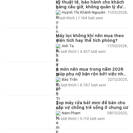
Kỹ thuật tệ, bảo hành cho khách
hàng câu giờ, không quản lý được
nhân viên xây dựng của mình,
11/05/2026,
Huỳnh Thị Khánh Nguyên
điện nhẹ, điện nước, tường quá
4
lượt thích |
1.164
lượt xem
kém. Luôn đổ lỗi cho nhân viên.
Bảo hành quá tệ, tôi phải đợi rất
lâu mới dc bảo hành, liên hệ để
được bảo hành thì bơ khách
Máy lọc không khí nên mua theo
diện tích hay thể tích phòng?
17/03/2026,
Anh Ta
15
lượt thích |
4.437
lượt xem
4 món nên mua trong năm 2026
giúp phụ nữ bận rộn bớt việc nhà,
nhẹ đầu mỗi ngày
22/12/2025,
Bảo Trần
19
lượt thích |
6.767
lượt xem
Top máy rửa bát mini để bàn cho
cặp vợ chồng trẻ sống ở chung cư
08/12/2025,
Nam Phạm
19
lượt thích |
5.110
lượt xem