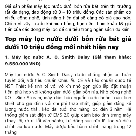
Giá sản phẩm máy lọc nước dưới bồn rửa bát trên thị trường 
rất đa dạng, dao động từ 3 – 10 triệu đồng. Các sản phẩm có 
nhiều công nghệ, tính năng hiện đại sẽ càng có giá cao hơn. 
Chính vì vậy, trước khi mua hàng, bạn nên tham khảo kỹ giá 
tiền của các dòng máy lọc để chi tiêu trong ngân sách dự kiến.
Top máy lọc nước dưới bồn rửa bát giá 
dưới 10 triệu đồng mới nhất hiện nay
1. Máy lọc nước A. O. Smith Daisy (Giá tham khảo: 
9.550.000 VNĐ)
Máy lọc nước A. O. Smith Daisy được chứng nhận an toàn 
tuyệt đối, với tiêu chuẩn Châu Âu CE và tiêu chuẩn quốc tế 
NSF. Thiết kế tinh tế với vỏ kín nhỏ gọn giúp lắp đặt thuận 
tiện, phù hợp với không gian dưới gầm bồn rửa. Nhờ công nghệ 
RO - Side Stream, máy đảm bảo nguồn nước hoàn toàn tinh 
khiết cho gia đình với chi phí thấp nhất, giúp giảm đáng kể 
lượng nước thải, kéo dài tuổi thọ màng lọc đến 3 năm. Hệ 
thống giám sát điện tử EMS 2.0 giúp cảnh báo tình trạng máy 
(thay lõi, rò rỉ, lỗi vận hành), tự động sục rửa lõi lọc và điều 
chỉnh áp lực nước. Máy được bảo hành chính hãng trong 12 
tháng.