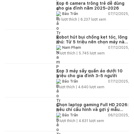
Top 6 camera trông trẻ dễ dùng
cho gia đình năm 2025–2026
07/12/2025,
Bảo Trần
19
lượt thích |
6.237
lượt xem
Robot hút bụi chống kẹt tóc, lông
thú: Từ 5 triệu nên chọn máy nào
năm 2025–2026?
07/12/2025,
Nam Phạm
6
lượt thích |
5.745
lượt xem
Top 3 máy sấy quần áo dưới 10
triệu cho gia đình 3–5 người
07/12/2025,
Bảo Trần
1
lượt thích |
4.640
lượt xem
Chọn laptop gaming Full HD 2026:
tiêu chí cấu hình và gợi ý mẫu
đáng mua
06/12/2025,
Bảo Trần
0
lượt thích |
4.631
lượt xem