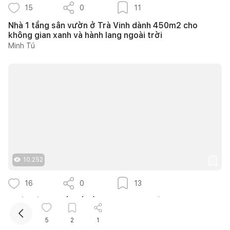
15
0
11
Nhà 1 tầng sân vườn ở Trà Vinh dành 450m2 cho
không gian xanh và hành lang ngoài trời
Minh Tú
Kết nối thiết kế, thi công
Mua sắm hoàn thiện nhà
10.252
16
0
13
14 ý tưởng thiết kế cầu thang ngoài trời thông thoáng
giúp tối ưu diện tích cho nhà phố nhỏ hẹp
5
2
1
Như Ý