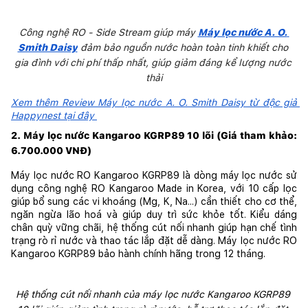
Công nghệ RO - Side Stream giúp máy 
Máy lọc nước A. O. 
Smith Daisy
 đảm bảo nguồn nước hoàn toàn tinh khiết cho 
gia đình với chi phí thấp nhất, giúp giảm đáng kể lượng nước 
thải
Xem thêm Review Máy lọc nước A. O. Smith Daisy từ độc giả 
Happynest tại đây 
2. Máy lọc nước Kangaroo KGRP89 10 lõi (Giá tham khảo: 
6.700.000 VNĐ)
Máy lọc nước RO Kangaroo KGRP89 là dòng máy lọc nước sử 
dụng công nghệ RO Kangaroo Made in Korea, với 10 cấp lọc 
giúp bổ sung các vi khoáng (Mg, K, Na...) cần thiết cho cơ thể, 
ngăn ngừa lão hoá và giúp duy trì sức khỏe tốt. Kiểu dáng 
chân quỳ vững chãi, hệ thống cút nối nhanh giúp hạn chế tình 
trạng rò rỉ nước và thao tác lắp đặt dễ dàng. Máy lọc nước RO 
Kangaroo KGRP89 bảo hành chính hãng trong 12 tháng.
Hệ thống cút nối nhanh của máy lọc nước Kangaroo KGRP89 