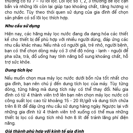
thường có từ 7 – 10 lõi lọc. Lõi lọc số 1, 2, 3 thường để lọc cặn 
bẩn và những lõi còn lại giúp tạo khoáng chất, tăng hương vị 
cho nước. Tùy theo thói quen sử dụng của gia đình để chọn 
sản phẩm có số lõi lọc thích hợp.
Nhu cầu sử dụng
Hiện nay, các hãng máy lọc nước đang đa dạng hóa các thiết 
kế cho thiết bị để phù hợp với nhiều người dùng, đáp ứng các 
nhu cầu khác nhau. Nếu nhà có người già, trẻ nhỏ, người bệnh, 
bạn có thể chọn dòng máy có 3 chế độ nóng - lạnh - nguội để 
pha sữa, trà, đồ uống hay tính năng bổ sung khoáng chất, hỗ 
trợ sức khỏe.
Dung tích lọc
Nếu muốn chọn mua máy lọc nước dưới bồn rửa tốt nhất cho 
gia đình, bạn nên chú ý đến dung tích lọc của máy. Tùy từng 
dòng, từng hãng mà dung tích này có thể thay đổi. Nếu gia 
đình có từ 4 thành viên trở lên bạn nên chọn máy lọc nước có 
công suất lọc cao từ khoảng 15 - 20 lít/giờ và dung tích chứa 
trên 8 lít để đáp ứng nhu cầu sử dụng hàng ngày. Ngược lại với 
những gia đình từ 4 thành viên trở xuống có thể mua những 
thiết bị lọc có dung tích nhỏ hơn 8 lít để tránh lãng phí điện 
năng. 
Giá thành phù hợp với kinh tế gia đình