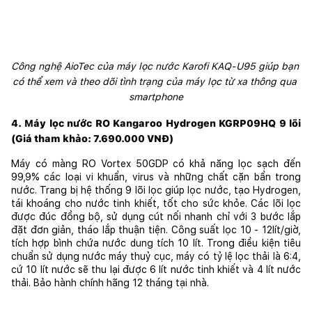
Công nghệ AioTec của máy lọc nước Karofi KAQ-U95 giúp bạn 
có thể xem và theo dõi tình trạng của máy lọc từ xa thông qua 
smartphone
4. Máy lọc nước RO Kangaroo Hydrogen KGRP09HQ 9 lõi 
(Giá tham khảo: 7.690.000 VNĐ)
Máy có màng RO Vortex 50GDP có khả năng lọc sạch đến 
99,9% các loại vi khuẩn, virus và những chất cặn bẩn trong 
nước. Trang bị hệ thống 9 lõi lọc giúp lọc nước, tạo Hydrogen, 
tái khoáng cho nước tinh khiết, tốt cho sức khỏe. Các lõi lọc 
được đúc đồng bộ, sử dụng cút nối nhanh chỉ với 3 bước lắp 
đặt đơn giản, tháo lắp thuận tiện. Công suất lọc 10 - 12lít/giờ, 
tích hợp bình chứa nước dung tích 10 lít. Trong điều kiện tiêu 
chuẩn sử dụng nước máy thuỷ cục, máy có tỷ lệ lọc thải là 6:4, 
cứ 10 lít nước sẽ thu lại được 6 lít nước tinh khiết và 4 lít nước 
thải. Bảo hành chính hãng 12 tháng tại nhà.