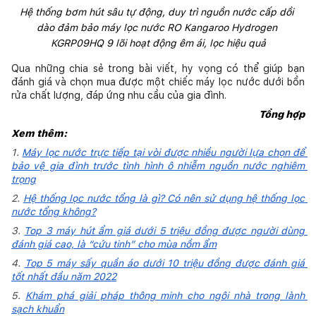
Hệ thống bơm hút sâu tự động, duy trì nguồn nước cấp dồi 
dào đảm bảo máy lọc nước RO Kangaroo Hydrogen 
KGRP09HQ 9 lõi hoạt động êm ái, lọc hiệu quả
Qua những chia sẻ trong bài viết, hy vọng có thể giúp bạn 
đánh giá và chọn mua được một chiếc máy lọc nước dưới bồn 
rửa chất lượng, đáp ứng nhu cầu của gia đình.
Tổng hợp
Xem thêm:
1.
Máy lọc nước trực tiếp tại vòi được nhiều người lựa chọn để 
bảo vệ gia đình trước tình hình ô nhiễm nguồn nước nghiêm 
trọng
2.
Hệ thống lọc nước tổng là gì? Có nên sử dụng hệ thống lọc 
nước tổng không?
3.
Top 3 máy hút ẩm giá dưới 5 triệu đồng được người dùng 
đánh giá cao, là “cứu tinh” cho mùa nồm ẩm
4.
Top 5 máy sấy quần áo dưới 10 triệu đồng được đánh giá 
tốt nhất đầu năm 2022
5.
Khám phá giải pháp thông minh cho ngôi nhà trong lành 
sạch khuẩn