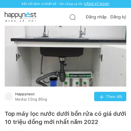
Kết nối đơn vị thiết kế - thi công uy tín.
ĐĂNG KÝ NGAY!
Đăng nhập
Đăng ký
M
Ạ
N
G
X
Ã
H
Ộ
I
Happynest
Theo dõi
Media/ Cộng đồng
Top máy lọc nước dưới bồn rửa có giá dưới
10 triệu đồng mới nhất năm 2022