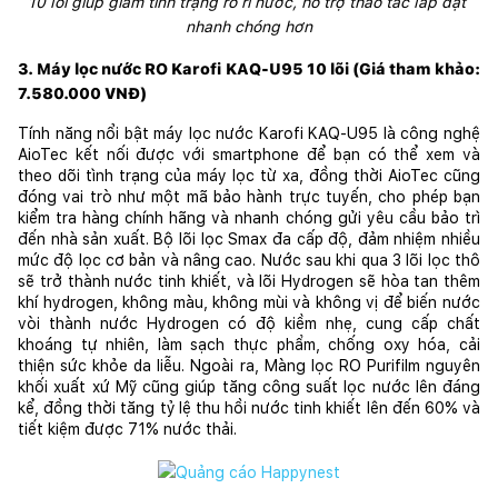
10 lõi giúp giảm tình trạng rò rỉ nước, hỗ trợ thao tác lắp đặt 
nhanh chóng hơn
3. Máy lọc nước RO Karofi KAQ-U95 10 lõi (Giá tham khảo: 
7.580.000 VNĐ)
Tính năng nổi bật máy lọc nước Karofi KAQ-U95 là công nghệ 
AioTec kết nối được với smartphone để bạn có thể xem và 
theo dõi tình trạng của máy lọc từ xa, đồng thời AioTec cũng 
đóng vai trò như một mã bảo hành trực tuyến, cho phép bạn 
kiểm tra hàng chính hãng và nhanh chóng gửi yêu cầu bảo trì 
đến nhà sản xuất. Bộ lõi lọc Smax đa cấp độ, đảm nhiệm nhiều 
mức độ lọc cơ bản và nâng cao. Nước sau khi qua 3 lõi lọc thô 
sẽ trở thành nước tinh khiết, và lõi Hydrogen sẽ hòa tan thêm 
khí hydrogen, không màu, không mùi và không vị để biến nước 
vòi thành nước Hydrogen có độ kiềm nhẹ, cung cấp chất 
khoáng tự nhiên, làm sạch thực phẩm, chống oxy hóa, cải 
thiện sức khỏe da liễu. Ngoài ra, Màng lọc RO Purifilm nguyên 
khối xuất xứ Mỹ cũng giúp tăng công suất lọc nước lên đáng 
kể, đồng thời tăng tỷ lệ thu hồi nước tinh khiết lên đến 60% và 
tiết kiệm được 71% nước thải.