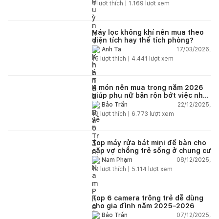
điện nhẹ, điện nước, tường quá
4
lượt thích |
1.169
lượt xem
kém. Luôn đổ lỗi cho nhân viên.
Bảo hành quá tệ, tôi phải đợi rất
lâu mới dc bảo hành, liên hệ để
được bảo hành thì bơ khách
Máy lọc không khí nên mua theo
diện tích hay thể tích phòng?
17/03/2026,
Anh Ta
15
lượt thích |
4.441
lượt xem
4 món nên mua trong năm 2026
giúp phụ nữ bận rộn bớt việc nhà,
nhẹ đầu mỗi ngày
22/12/2025,
Bảo Trần
19
lượt thích |
6.773
lượt xem
Top máy rửa bát mini để bàn cho
cặp vợ chồng trẻ sống ở chung cư
08/12/2025,
Nam Phạm
19
lượt thích |
5.114
lượt xem
Top 6 camera trông trẻ dễ dùng
cho gia đình năm 2025–2026
07/12/2025,
Bảo Trần