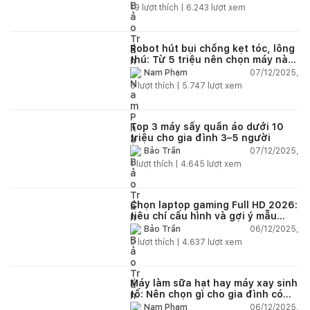
19
lượt thích |
6.243
lượt xem
Robot hút bụi chống kẹt tóc, lông
thú: Từ 5 triệu nên chọn máy nào
năm 2025–2026?
07/12/2025,
Nam Phạm
6
lượt thích |
5.747
lượt xem
Top 3 máy sấy quần áo dưới 10
triệu cho gia đình 3–5 người
07/12/2025,
Bảo Trần
1
lượt thích |
4.645
lượt xem
Chọn laptop gaming Full HD 2026:
tiêu chí cấu hình và gợi ý mẫu
đáng mua
06/12/2025,
Bảo Trần
0
lượt thích |
4.637
lượt xem
Máy làm sữa hạt hay máy xay sinh
tố: Nên chọn gì cho gia đình có
trẻ nhỏ (2–4 người)?
06/12/2025,
Nam Phạm