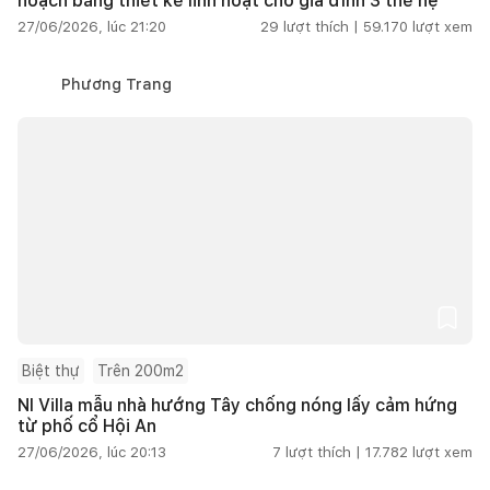
hoạch bằng thiết kế linh hoạt cho gia đình 3 thế hệ
27/06/2026, lúc 21:20
29
lượt thích |
59.170
lượt xem
Phương Trang
Biệt thự
Trên 200m2
NI Villa mẫu nhà hướng Tây chống nóng lấy cảm hứng
từ phố cổ Hội An
27/06/2026, lúc 20:13
7
lượt thích |
17.782
lượt xem