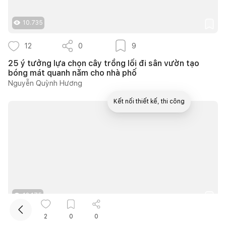
10.735
12
0
9
25 ý tưởng lựa chọn cây trồng lối đi sân vườn tạo
bóng mát quanh năm cho nhà phố
Nguyễn Quỳnh Hương
Kết nối thiết kế, thi công
Mua sắm hoàn thiện nhà
12.175
2
0
0
7
0
5