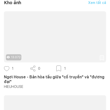
Kho ảnh
Xem tất cả
13.072
1
0
1
Ngơi House - Bản hòa tấu giữa "cổ truyền" và "đương
đại"
HIEUHOUSE