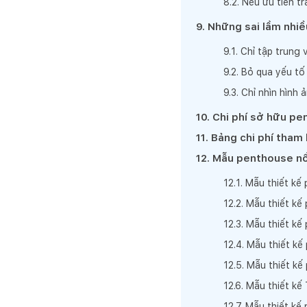
8
.
2
.
Nếu ưu tiên tr
9
.
Những sai lầm nhi
9
.
1
.
Chỉ tập trung 
9
.
2
.
Bỏ qua yếu tố
9
.
3
.
Chỉ nhìn hình 
10
.
Chi phí sở hữu p
11
.
Bảng chi phí tham
12
.
Mẫu penthouse nổ
12
.
1
.
Mẫu thiết kế 
12
.
2
.
Mẫu thiết kế
12
.
3
.
Mẫu thiết kế
12
.
4
.
Mẫu thiết kế
12
.
5
.
Mẫu thiết kế
12
.
6
.
Mẫu thiết kế
12
.
7
.
Mẫu thiết kế 