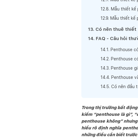
12
.
8
.
Mẫu thiết kế
12
.
9
.
Mẫu thiết kế
13
.
Có nên thuê thiết
14
.
FAQ - Câu hỏi th
14
.
1
.
Penthouse có
14
.
2
.
Penthouse có
14
.
3
.
Penthouse gi
14
.
4
.
Penthouse và
14
.
5
.
Có nên đầu 
Trong thị trường bất động 
kiếm “penthouse là gì”, 
penthouse không” nhưng l
hiểu rõ định nghĩa penth
những điều cần biết trướ