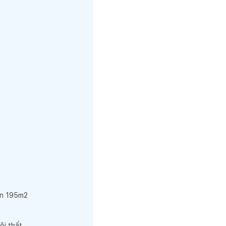
an 195m2
ội thất