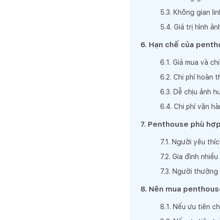
5
.
3
.
Không gian li
5
.
4
.
Giá trị hình ả
6
.
Hạn chế của pentho
6
.
1
.
Giá mua và chi
6
.
2
.
Chi phí hoàn t
6
.
3
.
Dễ chịu ảnh hư
6
.
4
.
Chi phí vận h
7
.
Penthouse phù hợp
7
.
1
.
Người yêu thíc
7
.
2
.
Gia đình nhiều
7
.
3
.
Người thường x
8
.
Nên mua penthouse
8
.
1
.
Nếu ưu tiên ch