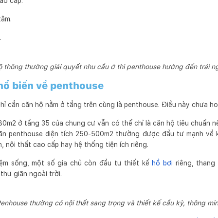
ao cấp.
tâm.
.
 thông thường giải quyết nhu cầu ở thì penthouse hướng đến trải 
hổ biến về penthouse
chỉ cần căn hộ nằm ở tầng trên cùng là penthouse. Điều này chưa ho
 80m2 ở tầng 35 của chung cư vẫn có thể chỉ là căn hộ tiêu chuẩn nế
 căn penthouse diện tích 250-500m2 thường được đầu tư mạnh về 
n, nội thất cao cấp hay hệ thống tiện ích riêng.
hiệm sống, một số gia chủ còn đầu tư thiết kế
hồ bơi
riêng, thang 
thư giãn ngoài trời.
enhouse thường có nội thất sang trọng và thiết kế cầu kỳ, thông mi