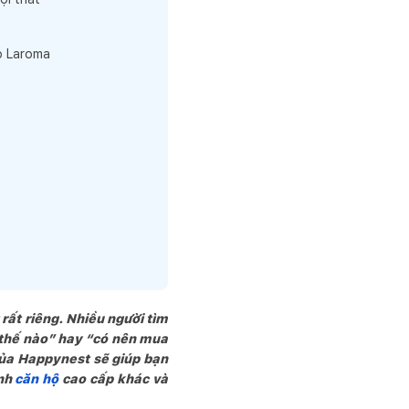
o Laroma
 rất riêng. Nhiều người tìm
 thế nào” hay “có nên mua
của Happynest sẽ giúp bạn
ình
căn hộ
cao cấp khác và