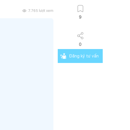
7.765
lượt xem
9
0
Đăng ký tư vấn