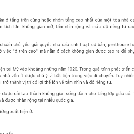
nằm ở tầng trên cùng hoặc nhóm tầng cao nhất của một tòa nhà ca
ện tích lớn, không gian mở, tầm nhìn rộng và mức độ riêng tư c
chuẩn chủ yếu giải quyết nhu cầu sinh hoạt cơ bản, penthouse h
ở việc "ở trên cao", mà nằm ở cách không gian được tạo ra để p
iện tại Mỹ vào khoảng những năm 1920. Trong quá trình phát triển c
 nhà vốn ít được chú ý vì bất tiện trong việc di chuyển. Tuy nhi
 trở thành vị trí có lợi thế lớn về tầm nhìn và độ riêng tư.
y được cải tạo thành không gian sống dành cho tầng lớp giàu có.
và được nhân rộng tại nhiều quốc gia.
ường xuất hiện ở: