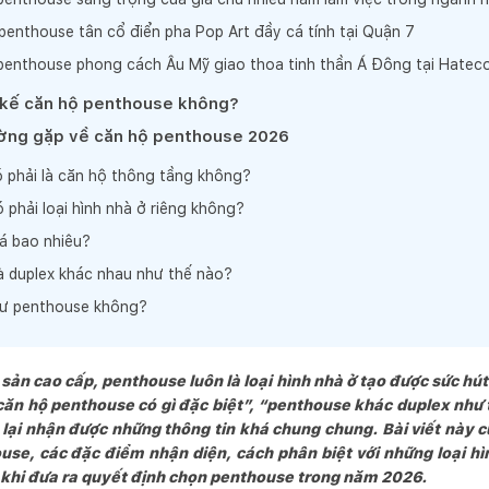
 penthouse tân cổ điển pha Pop Art đầy cá tính tại Quận 7
 penthouse phong cách Âu Mỹ giao thoa tinh thần Á Đông tại Hatec
 kế căn hộ penthouse không?
ường gặp về căn hộ penthouse 2026
 phải là căn hộ thông tầng không?
 phải loại hình nhà ở riêng không?
á bao nhiêu?
 duplex khác nhau như thế nào?
tư penthouse không?
sản cao cấp, penthouse luôn là loại hình nhà ở tạo được sức hút
“căn hộ penthouse có gì đặc biệt”, “penthouse khác duplex như
ại nhận được những thông tin khá chung chung. Bài viết này 
ouse, các đặc điểm nhận diện, cách phân biệt với những loại h
c khi đưa ra quyết định chọn penthouse trong năm 2026.