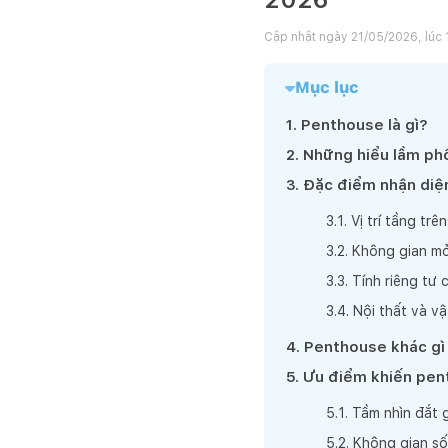
Cập nhật ngày
21/05/2026, lúc 
Mục lục
1
.
Penthouse là gì?
2
.
Những hiểu lầm ph
3
.
Đặc điểm nhận diệ
3
.
1
.
Vị trí tầng trê
3
.
2
.
Không gian mở
3
.
3
.
Tính riêng tư 
3
.
4
.
Nội thất và vậ
4
.
Penthouse khác gì 
5
.
Ưu điểm khiến pen
5
.
1
.
Tầm nhìn đắt g
5
.
2
.
Không gian số