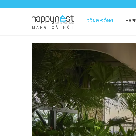
CỘNG ĐỒNG
HAP
M
Ạ
N
G
X
Ã
H
Ộ
I