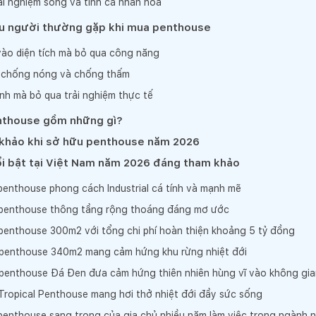
ải nghiệm sống và tính cá nhân hóa
ều người thường gặp khi mua penthouse
vào diện tích mà bỏ qua công năng
 chống nóng và chống thấm
ảnh mà bỏ qua trải nghiệm thực tế
enthouse gồm những gì?
 khảo khi sở hữu penthouse năm 2026
i bật tại Việt Nam năm 2026 đáng tham khảo
penthouse phong cách Industrial cá tính và mạnh mẽ
 penthouse thông tầng rộng thoáng đáng mơ ước
 penthouse 300m2 với tổng chi phí hoàn thiện khoảng 5 tỷ đồng
 penthouse 340m2 mang cảm hứng khu rừng nhiệt đới
 penthouse Đá Đen đưa cảm hứng thiên nhiên hùng vĩ vào không gi
 Tropical Penthouse mang hơi thở nhiệt đới đầy sức sống
penthouse sang trọng của gia chủ nhiều năm làm việc trong ngành n