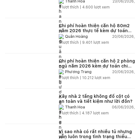
23/06/2026,
Thanh Hoa
5
lượt thích |
4.600
lượt xem
Chi phí hoàn thiện căn hộ 80m2
năm 2026 thực tế kèm dự toán
chi tiết từng hạng mục
20/06/2026,
Quân Hoàng
9
lượt thích |
9.401
lượt xem
Chi phí hoàn thiện căn hộ 2 phòng
ngủ năm 2026 kèm dự toán chi
tiết và ví dụ thực tế
20/06/2026,
Phương Trang
5
lượt thích |
10.212
lượt xem
Xây nhà 2 tầng không đổ cột có
an toàn và tiết kiệm như lời đồn?
06/06/2026,
Thanh Hoa
2
lượt thích |
4.187
lượt xem
Vì sao nhà có rất nhiều tủ nhưng
vẫn luôn trong tình trạng thiếu