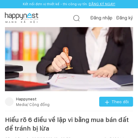
Kết nối đơn vị thiết kế - thi công uy tín.
Kết nối đơn vị thiết kế - thi công uy tín.
ĐĂNG KÝ NGAY!
ĐĂNG KÝ NGAY!
Đăng nhập
Đăng ký
M
Ạ
N
G
X
Ã
H
Ộ
I
Happynest
Theo dõi
Media/ Cộng đồng
Hiểu rõ 6 điều về lập vi bằng mua bán đất
để tránh bị lừa