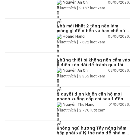
chỗ chứa đồ?
06/06/2026,
Nguyễn An Chi
5
lượt thích |
9.187
lượt xem
Nhà mái Nhật 2 tầng nên làm
móng gì để ở bền và hạn chế nứt
lún?
05/06/2026,
Hoàng Hằng
5
lượt thích |
7.872
lượt xem
Những thiết bị không nên cắm vào
ổ điện kéo dài để tránh quá tải và
chập cháy trong nhà
02/06/2026,
Nguyễn An Chi
9
lượt thích |
3.355
lượt xem
5 quyết định khiến căn hộ mới
nhanh xuống cấp chỉ sau 1 đến 2
năm
01/06/2026,
Nguyễn Thu Hằng
5
lượt thích |
2.776
lượt xem
Phòng ngủ hướng Tây nóng hầm
hập phải xử lý thế nào để nhà mát