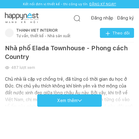
Kết nối đơn vị thiết kế - thi công uy tín.
ĐĂNG KÝ NGAY!
Đăng nhập
Đăng ký
M
Ạ
N
G
X
Ã
H
Ộ
I
THANH VIET INTERIOR
Theo dõi
Tư vấn, thiết kế - Nhà sản xuất
Nhà phố Elada Townhouse - Phong cách
Country
487
lượt xem
Chủ nhà là cặp vợ chồng trẻ, đã từng có thời gian du học ở
Đức. Chị chủ yêu thích không khí bình yên và thơ mộng của
đất nước xinh đẹp giữa lòng châu Âu này. Bởi vậy, khi trở về
Việt Nam, chị muốn mang không gian thanh bình từng có vào
Xem thêm
tổ ấm của mình với phong cách Country. Với gợi ý này, đội ngũ
kiến trúc sư của Thanh Viet Interior đã đưa tone màu xanh-
trắng-be dịu nhẹ vào thiết kế, nhằm khơi gợi cảm giác bình yên
nơi căn nhà.
Cùng Thanh Viet Interior khám phá trọn vẹn bộ ảnh hoàn công