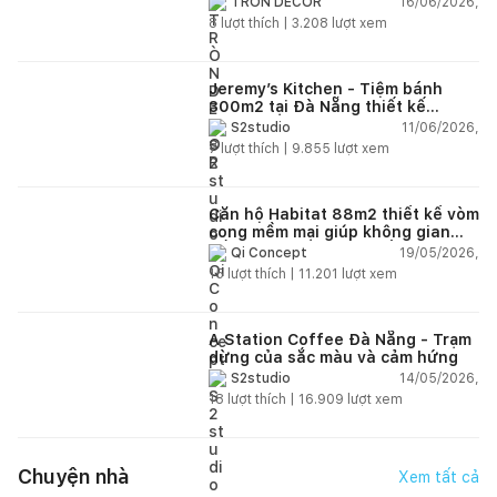
16/06/2026,
TRÒN DECOR
8
lượt thích |
3.208
lượt xem
Jeremy’s Kitchen - Tiệm bánh
300m2 tại Đà Nẵng thiết kế
phong cách công nghiệp hiện đại
11/06/2026,
S2studio
ngập tràn ánh sáng tự nhiên
7
lượt thích |
9.855
lượt xem
Căn hộ Habitat 88m2 thiết kế vòm
cong mềm mại giúp không gian
sống hiện đại trở nên ấm áp hơn
19/05/2026,
Qi Concept
15
lượt thích |
11.201
lượt xem
A Station Coffee Đà Nẵng - Trạm
dừng của sắc màu và cảm hứng
14/05/2026,
S2studio
18
lượt thích |
16.909
lượt xem
Chuyện nhà
Xem tất cả