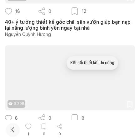
18
0
12
40+ ý tưởng thiết kế góc chill sân vườn giúp bạn nạp
lại năng lượng bình yên ngay tại nhà
Nguyễn Quỳnh Hương
Kết nối thiết kế, thi công
Mua sắm hoàn thiện nhà
3.208
8
0
8
Căn hộ 90m2 tại Opal Tower thiết kế Neo Classic
sang trọng cho gia đình trẻ
1
0
0