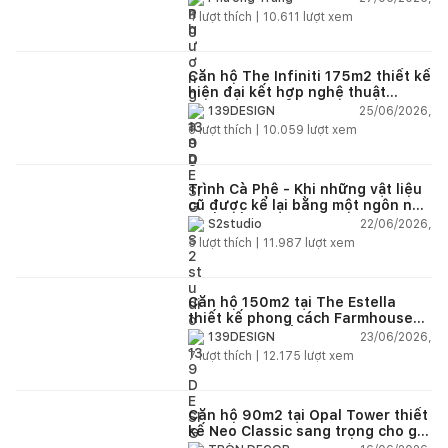
4
lượt thích |
10.611
lượt xem
Căn hộ The Infiniti 175m2 thiết kế
hiện đại kết hợp nghệ thuật
Modern Art đầy cảm xúc
25/06/2026,
139DESIGN
6
lượt thích |
10.059
lượt xem
Trình Cà Phê - Khi những vật liệu
cũ được kể lại bằng một ngôn ngữ
thiết kế mới
22/06/2026,
S2studio
5
lượt thích |
11.987
lượt xem
Căn hộ 150m2 tại The Estella
thiết kế phong cách Farmhouse
thanh lịch và ấm áp
23/06/2026,
139DESIGN
7
lượt thích |
12.175
lượt xem
Căn hộ 90m2 tại Opal Tower thiết
kế Neo Classic sang trọng cho gia
đình trẻ