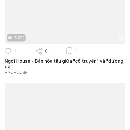
13.070
1
0
1
Ngơi House - Bản hòa tấu giữa "cổ truyền" và "đương
đại"
HIEUHOUSE