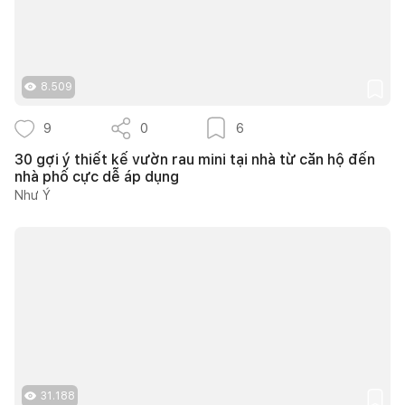
8.509
9
0
6
30 gợi ý thiết kế vườn rau mini tại nhà từ căn hộ đến
nhà phố cực dễ áp dụng
Như Ý
31.188