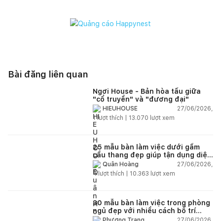
Bài đăng liên quan
Ngơi House - Bản hòa tấu giữa
"cổ truyền" và "đương đại"
27/06/2026,
HIEUHOUSE
1
lượt thích |
13.070
lượt xem
25 mẫu bàn làm việc dưới gầm
cầu thang đẹp giúp tận dụng diện
tích tưởng chừng bị bỏ quên
27/06/2026,
Quân Hoàng
4
lượt thích |
10.363
lượt xem
30 mẫu bàn làm việc trong phòng
ngủ đẹp với nhiều cách bố trí
thông minh cho mọi diện tích
27/06/2026,
Phương Trang