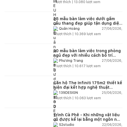
1
lượt thích |
13.080
lượt xem
25 mẫu bàn làm việc dưới gầm
cầu thang đẹp giúp tận dụng diện
tích tưởng chừng bị bỏ quên
27/06/2026,
Quân Hoàng
4
lượt thích |
10.369
lượt xem
30 mẫu bàn làm việc trong phòng
ngủ đẹp với nhiều cách bố trí
thông minh cho mọi diện tích
27/06/2026,
Phương Trang
4
lượt thích |
10.617
lượt xem
Căn hộ The Infiniti 175m2 thiết kế
hiện đại kết hợp nghệ thuật
Modern Art đầy cảm xúc
25/06/2026,
139DESIGN
6
lượt thích |
10.063
lượt xem
Trình Cà Phê - Khi những vật liệu
cũ được kể lại bằng một ngôn ngữ
thiết kế mới
22/06/2026,
S2studio