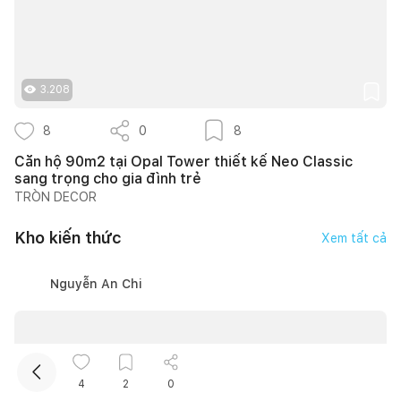
3.208
8
0
8
Căn hộ 90m2 tại Opal Tower thiết kế Neo Classic
sang trọng cho gia đình trẻ
Kết nối thiết kế, thi công
TRÒN DECOR
Mua sắm hoàn thiện nhà
Kho kiến thức
Xem tất cả
Nguyễn An Chi
4
2
0