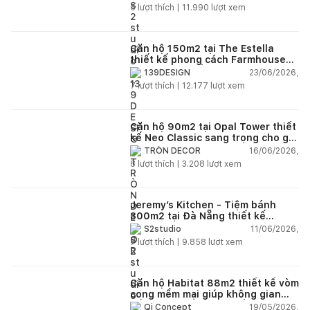
5
lượt thích |
11.990
lượt xem
Căn hộ 150m2 tại The Estella
thiết kế phong cách Farmhouse
thanh lịch và ấm áp
23/06/2026,
139DESIGN
7
lượt thích |
12.177
lượt xem
Căn hộ 90m2 tại Opal Tower thiết
kế Neo Classic sang trọng cho gia
đình trẻ
16/06/2026,
TRÒN DECOR
8
lượt thích |
3.208
lượt xem
Jeremy’s Kitchen - Tiệm bánh
300m2 tại Đà Nẵng thiết kế
phong cách công nghiệp hiện đại
11/06/2026,
S2studio
ngập tràn ánh sáng tự nhiên
7
lượt thích |
9.858
lượt xem
Căn hộ Habitat 88m2 thiết kế vòm
cong mềm mại giúp không gian
sống hiện đại trở nên ấm áp hơn
19/05/2026,
Qi Concept