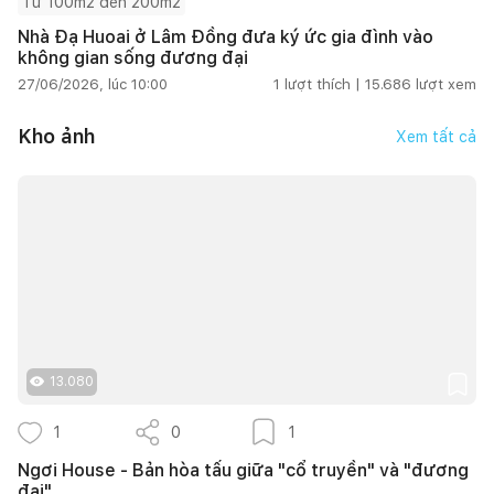
Từ 100m2 đến 200m2
Nhà Đạ Huoai ở Lâm Đồng đưa ký ức gia đình vào
không gian sống đương đại
27/06/2026, lúc 10:00
1
lượt thích |
15.686
lượt xem
Kho ảnh
Xem tất cả
13.080
1
0
1
Ngơi House - Bản hòa tấu giữa "cổ truyền" và "đương
đại"