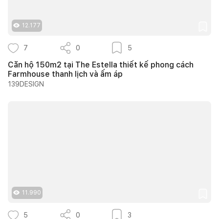
12.177
7
0
5
Căn hộ 150m2 tại The Estella thiết kế phong cách
Farmhouse thanh lịch và ấm áp
139DESIGN
11.990
5
0
3