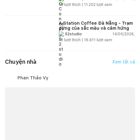
15
lượt thích |
11.202
lượt xem
A Station Coffee Đà Nẵng - Trạm
dừng của sắc màu và cảm hứng
14/05/2026,
S2studio
18
lượt thích |
16.911
lượt xem
Chuyện nhà
Xem tất cả
Phan Thảo Vy