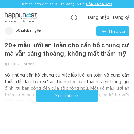
Kết nối đơn vị thiết kế - thi công uy tín.
ĐĂNG KÝ NGAY!
Đăng nhập
Đăng ký
M
Ạ
N
G
X
Ã
H
Ộ
I
Võ Minh Huyền
Theo dõi
20+ mẫu lưới an toàn cho căn hộ chung cư
mà vẫn sáng thoáng, không mất thẩm mỹ
1.192
lượt xem
Với những căn hộ chung cư việc lắp lưới an toàn vô cùng cần
thiết để đảm bảo sự an toàn cho các thành viên trong gia
đình, từ ban công đến cửa sổ phòng ngủ. Một số mẫu lưới an
toàn sử dụng chủ yếu hiện nay là loại lưới thép, có kẽ hở vừa
Xem thêm
phải, đảm bảo ánh sáng, thông gió cho căn hộ, không mất
thẩm mỹ mà quan trọng hơn là sự an toàn của gia đình.
Hãy cùng mìnhtham khảo những mẫu lưới an toàn cho căn hộ
dưới đây nhé!