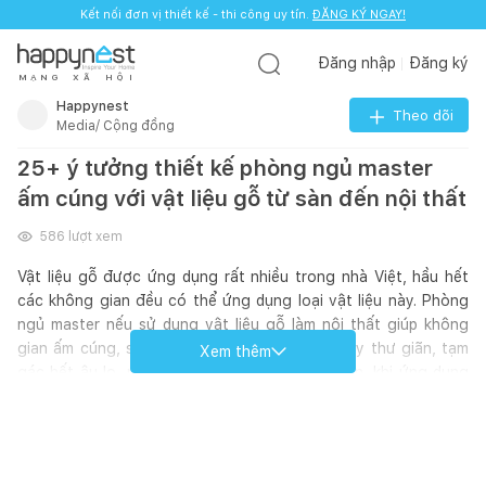
Kết nối đơn vị thiết kế - thi công uy tín.
ĐĂNG KÝ NGAY!
Đăng nhập
Đăng ký
M
Ạ
N
G
X
Ã
H
Ộ
I
Happynest
Theo dõi
Media/ Cộng đồng
25+ ý tưởng thiết kế phòng ngủ master
ấm cúng với vật liệu gỗ từ sàn đến nội thất
586
lượt xem
Vật liệu gỗ được ứng dụng rất nhiều trong nhà Việt, hầu hết
các không gian đều có thể ứng dụng loại vật liệu này. Phòng
ngủ master nếu sử dụng vật liệu gỗ làm nội thất giúp không
gian ấm cúng, sang trọng, gia chủ sẽ cảm thấy thư giãn, tạm
Xem thêm
gác hết âu lo, mệt mỏi khi nghỉ ngơi. Tuy nhiên, khi ứng dụng
nội thất gỗ, sàn gỗ gia chủ nên lưu ý vệ sinh thật cẩn thận để
nội thất gỗ luôn giữ được màu, sang trọng, hiện đại.
Hãy cùng Happynest tham khảo ngay 25+ ý tưởng thiết kế
phòng ngủ master với vật liệu gỗ này nhé!