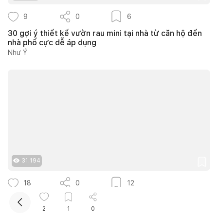
9
0
6
30 gợi ý thiết kế vườn rau mini tại nhà từ căn hộ đến
nhà phố cực dễ áp dụng
Như Ý
Kết nối thiết kế, thi công
31.194
18
0
12
40+ ý tưởng thiết kế góc chill sân vườn giúp bạn nạp
lại năng lượng bình yên ngay tại nhà
2
1
0