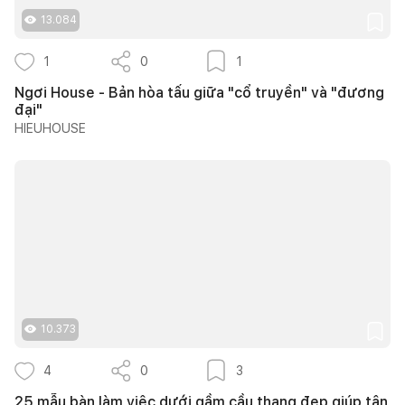
13.084
1
0
1
Ngơi House - Bản hòa tấu giữa "cổ truyền" và "đương
đại"
HIEUHOUSE
10.373
4
0
3
25 mẫu bàn làm việc dưới gầm cầu thang đẹp giúp tận