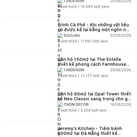
25/06/2026,
139DESIGN
6
lượt thích |
10.065
lượt xem
Trình Cà Phê - Khi những vật liệu
cũ được kể lại bằng một ngôn ngữ
thiết kế mới
22/06/2026,
S2studio
5
lượt thích |
11.991
lượt xem
Căn hộ 150m2 tại The Estella
thiết kế phong cách Farmhouse
thanh lịch và ấm áp
23/06/2026,
139DESIGN
7
lượt thích |
12.177
lượt xem
Căn hộ 90m2 tại Opal Tower thiết
kế Neo Classic sang trọng cho gia
đình trẻ
16/06/2026,
TRÒN DECOR
8
lượt thích |
3.209
lượt xem
Jeremy’s Kitchen - Tiệm bánh
300m2 tại Đà Nẵng thiết kế