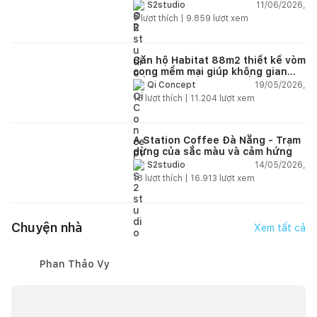
phong cách công nghiệp hiện đại
11/06/2026,
S2studio
ngập tràn ánh sáng tự nhiên
7
lượt thích |
9.859
lượt xem
Căn hộ Habitat 88m2 thiết kế vòm
cong mềm mại giúp không gian
sống hiện đại trở nên ấm áp hơn
19/05/2026,
Qi Concept
15
lượt thích |
11.204
lượt xem
A Station Coffee Đà Nẵng - Trạm
dừng của sắc màu và cảm hứng
14/05/2026,
S2studio
18
lượt thích |
16.913
lượt xem
Chuyện nhà
Xem tất cả
Phan Thảo Vy