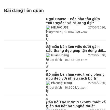
Bài đăng liên quan
Ngơi House - Bản hòa tấu giữa
"cổ truyền" và "đương đại"
27/06/2026,
HIEUHOUSE
1
lượt thích |
13.084
lượt xem
25 mẫu bàn làm việc dưới gầm
cầu thang đẹp giúp tận dụng diện
tích tưởng chừng bị bỏ quên
27/06/2026,
Quân Hoàng
4
lượt thích |
10.373
lượt xem
30 mẫu bàn làm việc trong phòng
ngủ đẹp với nhiều cách bố trí
thông minh cho mọi diện tích
27/06/2026,
Phương Trang
4
lượt thích |
10.620
lượt xem
Căn hộ The Infiniti 175m2 thiết kế
hiện đại kết hợp nghệ thuật
Modern Art đầy cảm xúc