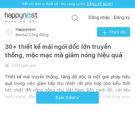
Kết nối đơn vị thiết kế - thi công uy tín.
ĐĂNG KÝ NGAY!
Đăng nhập
Đăng ký
M
Ạ
N
G
X
Ã
H
Ộ
I
Happynest
Theo dõi
Media/ Cộng đồng
30+ thiết kế mái ngói dốc lớn truyền
thống, mộc mạc mà giảm nóng hiệu quả
1.003
lượt xem
Thiết kế mái truyền thống, tăng độ dốc là một giải pháp hiệu
quả trong việc giảm hấp thụ nhiệt rất phù hợp cho kiểu thời
tiết nhiệt đới nắng nóng như Việt Nam. Bên cạnh đó, vật liệu
ngói mang đậm kiến trúc truyền thống từ thời cha ông xưa,
Xem thêm
giữ nếp nhà xưa, kết hợp không gian sống hiện đại phảng phất
nét hoài cổ. Đặc biệt, vật liệu ngói cũng góp phần hạ nhiệt,
giúp không gian luôn thoáng mát, không hấp thụ nắng nóng.
Thiết kế mái có độ dốc lớn cũng là một cách điều tiết ánh
nắng, đồng thời tránh hắt mưa vào những cơn mưa lớn của