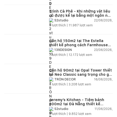
Trình Cà Phê - Khi những vật liệu
cũ được kể lại bằng một ngôn ngữ
thiết kế mới
22/06/2026,
S2studio
5
lượt thích |
11.987
lượt xem
Căn hộ 150m2 tại The Estella
thiết kế phong cách Farmhouse
thanh lịch và ấm áp
23/06/2026,
139DESIGN
7
lượt thích |
12.172
lượt xem
Căn hộ 90m2 tại Opal Tower thiết
kế Neo Classic sang trọng cho gia
đình trẻ
16/06/2026,
TRÒN DECOR
8
lượt thích |
3.208
lượt xem
Jeremy’s Kitchen - Tiệm bánh
300m2 tại Đà Nẵng thiết kế
phong cách công nghiệp hiện đại
11/06/2026,
S2studio
ngập tràn ánh sáng tự nhiên
7
lượt thích |
9.852
lượt xem