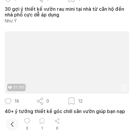
30 gợi ý thiết kế vườn rau mini tại nhà từ căn hộ đến
nhà phố cực dễ áp dụng
Như Ý
Kết nối thiết kế, thi công
Mua sắm hoàn thiện nhà
31.185
18
0
12
40+ ý tưởng thiết kế góc chill sân vườn giúp bạn nạp
lại năng lượng bình yên ngay tại nhà
Nguyễn Quỳnh Hương
3
1
0