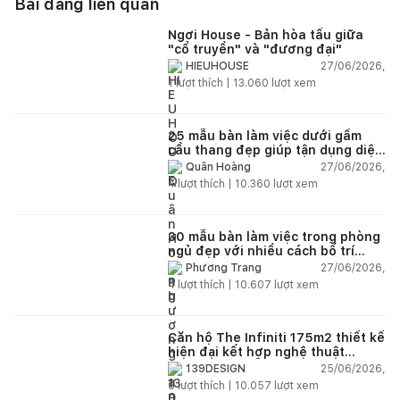
Bài đăng liên quan
Ngơi House - Bản hòa tấu giữa
"cổ truyền" và "đương đại"
27/06/2026,
HIEUHOUSE
1
lượt thích |
13.060
lượt xem
25 mẫu bàn làm việc dưới gầm
cầu thang đẹp giúp tận dụng diện
tích tưởng chừng bị bỏ quên
27/06/2026,
Quân Hoàng
4
lượt thích |
10.360
lượt xem
30 mẫu bàn làm việc trong phòng
ngủ đẹp với nhiều cách bố trí
thông minh cho mọi diện tích
27/06/2026,
Phương Trang
4
lượt thích |
10.607
lượt xem
Căn hộ The Infiniti 175m2 thiết kế
hiện đại kết hợp nghệ thuật
Modern Art đầy cảm xúc
25/06/2026,
139DESIGN
6
lượt thích |
10.057
lượt xem