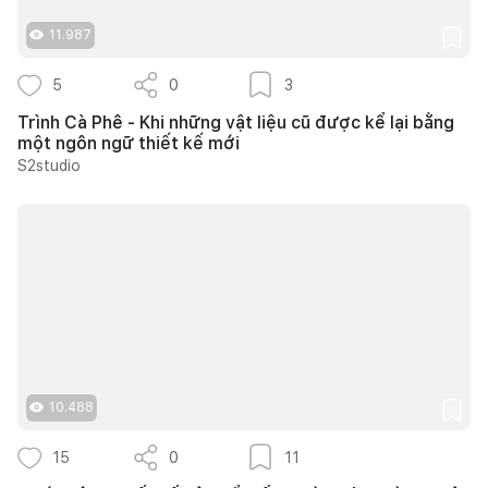
11.987
5
0
3
Trình Cà Phê - Khi những vật liệu cũ được kể lại bằng
một ngôn ngữ thiết kế mới
S2studio
10.488
15
0
11