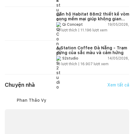
Căn hộ Habitat 88m2 thiết kế vòm
cong mềm mại giúp không gian
sống hiện đại trở nên ấm áp hơn
19/05/2026,
Qi Concept
15
lượt thích |
11.196
lượt xem
A Station Coffee Đà Nẵng - Trạm
dừng của sắc màu và cảm hứng
14/05/2026,
S2studio
18
lượt thích |
16.907
lượt xem
Chuyện nhà
Xem tất cả
Phan Thảo Vy