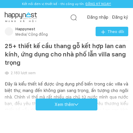
Kết nối đơn vị thiết kế - thi công uy tín.
ĐĂNG KÝ NGAY!
Đăng nhập
Đăng ký
M
Ạ
N
G
X
Ã
H
Ộ
I
Happynest
Theo dõi
Media/ Cộng đồng
25+ thiết kế cầu thang gỗ kết hợp lan can
kính, ứng dụng cho nhà phố lẫn villa sang
trọng
2.183
lượt xem
Đây là kiểu thiết kế được ứng dụng phổ biến trong các villa và
biệt thự, mang đến không gian sang trọng, ấn tượng cho ngôi
nhà. Chính vì thế mà rất nhiều gia chủ từ nước mình qua nước
bạn, đều yêu thích và lựa chọn cho ngôi nhà yêu thương kiểu
Xem thêm
thiết kế cầu thang gỗ kết hợp lan can kính này. Lan can kính
đảm bảo an toàn cho các thành viên trong gia đình, gây ấn
tượng thị giác, giúp không gian như không có khoảng cách,
rộng thoáng không kém những villa và biệt thự sang trọng.