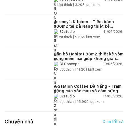
8
lượt thích |
3.208
lượt xem
Jeremy’s Kitchen - Tiệm bánh
300m2 tại Đà Nẵng thiết kế
phong cách công nghiệp hiện đại
11/06/2026,
S2studio
ngập tràn ánh sáng tự nhiên
7
lượt thích |
9.855
lượt xem
Căn hộ Habitat 88m2 thiết kế vòm
cong mềm mại giúp không gian
sống hiện đại trở nên ấm áp hơn
19/05/2026,
Qi Concept
15
lượt thích |
11.201
lượt xem
A Station Coffee Đà Nẵng - Trạm
dừng của sắc màu và cảm hứng
14/05/2026,
S2studio
18
lượt thích |
16.909
lượt xem
Chuyện nhà
Xem tất cả