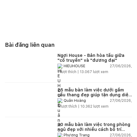
Bài đăng liên quan
Ngơi House - Bản hòa tấu giữa
"cổ truyền" và "đương đại"
27/06/2026,
HIEUHOUSE
1
lượt thích |
13.067
lượt xem
25 mẫu bàn làm việc dưới gầm
cầu thang đẹp giúp tận dụng diện
tích tưởng chừng bị bỏ quên
27/06/2026,
Quân Hoàng
4
lượt thích |
10.362
lượt xem
30 mẫu bàn làm việc trong phòng
ngủ đẹp với nhiều cách bố trí
thông minh cho mọi diện tích
27/06/2026,
Phương Trang