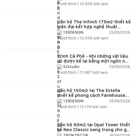
4
lượt thích |
10.609
lượt xem
Căn hộ The Infiniti 175m2 thiết kế
hiện đại kết hợp nghệ thuật
Modern Art đầy cảm xúc
25/06/2026,
139DESIGN
6
lượt thích |
10.059
lượt xem
Trình Cà Phê - Khi những vật liệu
cũ được kể lại bằng một ngôn ngữ
thiết kế mới
22/06/2026,
S2studio
5
lượt thích |
11.987
lượt xem
Căn hộ 150m2 tại The Estella
thiết kế phong cách Farmhouse
thanh lịch và ấm áp
23/06/2026,
139DESIGN
7
lượt thích |
12.174
lượt xem
Căn hộ 90m2 tại Opal Tower thiết
kế Neo Classic sang trọng cho gia
đình trẻ
16/06/2026,
TRÒN DECOR