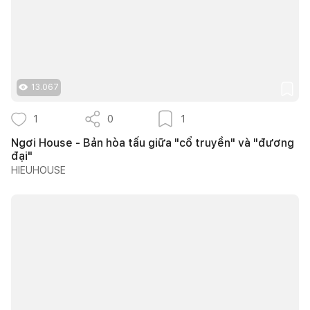
13.067
1
0
1
Ngơi House - Bản hòa tấu giữa "cổ truyền" và "đương
đại"
HIEUHOUSE