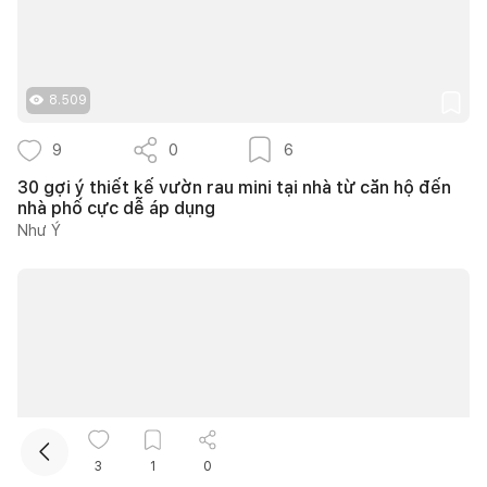
8.509
9
0
6
30 gợi ý thiết kế vườn rau mini tại nhà từ căn hộ đến
nhà phố cực dễ áp dụng
Kết nối thiết kế, thi công
Như Ý
Mua sắm hoàn thiện nhà
3
1
0
31.187