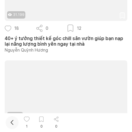
31.199
18
0
12
40+ ý tưởng thiết kế góc chill sân vườn giúp bạn nạp
lại năng lượng bình yên ngay tại nhà
Nguyễn Quỳnh Hương
Kết nối thiết kế, thi công
Mua sắm hoàn thiện nhà
3.212
1
0
0
8
0
8