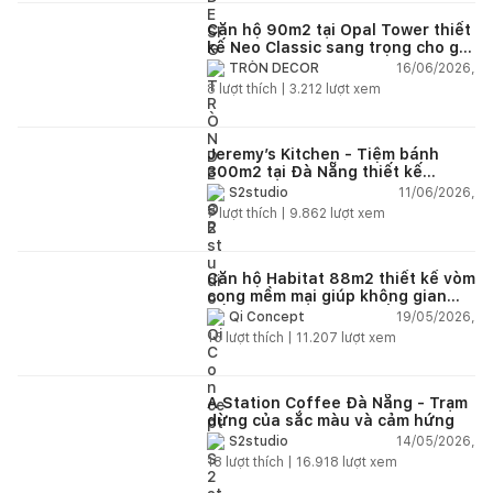
Căn hộ 90m2 tại Opal Tower thiết
kế Neo Classic sang trọng cho gia
đình trẻ
16/06/2026,
TRÒN DECOR
8
lượt thích |
3.212
lượt xem
Jeremy’s Kitchen - Tiệm bánh
300m2 tại Đà Nẵng thiết kế
phong cách công nghiệp hiện đại
11/06/2026,
S2studio
ngập tràn ánh sáng tự nhiên
7
lượt thích |
9.862
lượt xem
Căn hộ Habitat 88m2 thiết kế vòm
cong mềm mại giúp không gian
sống hiện đại trở nên ấm áp hơn
19/05/2026,
Qi Concept
15
lượt thích |
11.207
lượt xem
A Station Coffee Đà Nẵng - Trạm
dừng của sắc màu và cảm hứng
14/05/2026,
S2studio
18
lượt thích |
16.918
lượt xem