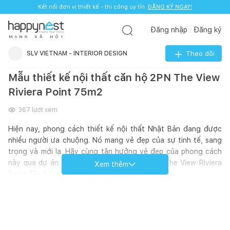
Kết nối đơn vị thiết kế - thi công uy tín.
ĐĂNG KÝ NGAY!
Đăng nhập
Đăng ký
M
Ạ
N
G
X
Ã
H
Ộ
I
SLV VIETNAM - INTERIOR DESIGN
Theo dõi
Mẫu thiết kế nội thất căn hộ 2PN The View
Riviera Point 75m2
367
lượt xem
Hiện nay, phong cách thiết kế nội thất Nhật Bản đang được
nhiều người ưa chuộng. Nó mang vẻ đẹp của sự tinh tế, sang
trọng và mới lạ. Hãy cùng tận hưởng vẻ đẹp của phong cách
này qua dự án thiết kế nội thất căn hộ 2PN The View Riviera
Xem thêm
Point 75m2.
Thông tin dự án:
Vị trí: Nguyễn Văn Tưởng, Quận 7