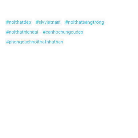
#
noithatdep
#
slvvietnam
#
noithatsangtrong
#
noithathiendai
#
canhochungcudep
#
phongcachnoithatnhatban