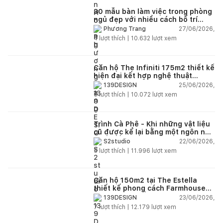
30 mẫu bàn làm việc trong phòng
ngủ đẹp với nhiều cách bố trí
thông minh cho mọi diện tích
27/06/2026,
Phương Trang
4
lượt thích |
10.632
lượt xem
Căn hộ The Infiniti 175m2 thiết kế
hiện đại kết hợp nghệ thuật
Modern Art đầy cảm xúc
25/06/2026,
139DESIGN
6
lượt thích |
10.072
lượt xem
Trình Cà Phê - Khi những vật liệu
cũ được kể lại bằng một ngôn ngữ
thiết kế mới
22/06/2026,
S2studio
5
lượt thích |
11.996
lượt xem
Căn hộ 150m2 tại The Estella
thiết kế phong cách Farmhouse
thanh lịch và ấm áp
23/06/2026,
139DESIGN
7
lượt thích |
12.179
lượt xem