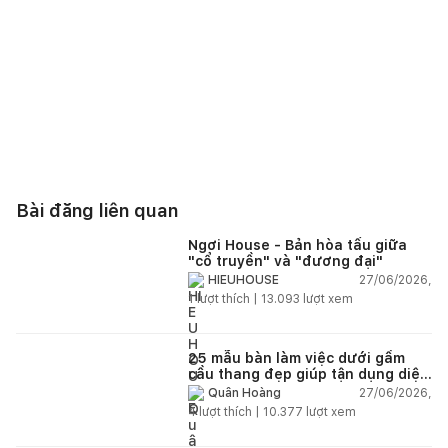
Bài đăng liên quan
Ngơi House - Bản hòa tấu giữa
"cổ truyền" và "đương đại"
27/06/2026,
HIEUHOUSE
1
lượt thích |
13.093
lượt xem
25 mẫu bàn làm việc dưới gầm
cầu thang đẹp giúp tận dụng diện
tích tưởng chừng bị bỏ quên
27/06/2026,
Quân Hoàng
4
lượt thích |
10.377
lượt xem