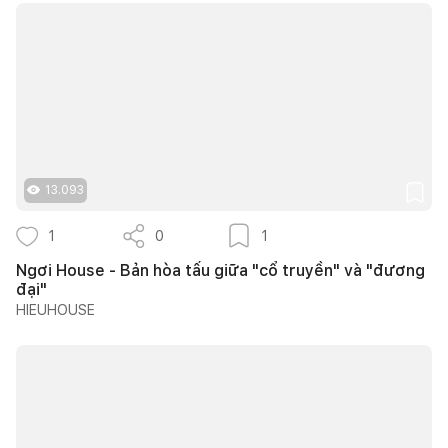
13.093
1
0
1
Ngơi House - Bản hòa tấu giữa "cổ truyền" và "đương
đại"
HIEUHOUSE