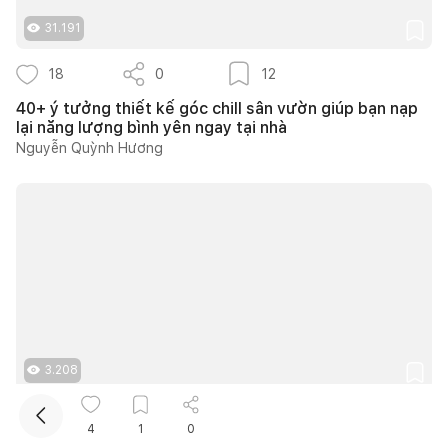
31.191
18
0
12
40+ ý tưởng thiết kế góc chill sân vườn giúp bạn nạp
lại năng lượng bình yên ngay tại nhà
Nguyễn Quỳnh Hương
Kết nối thiết kế, thi công
3.208
8
0
8
4
1
0