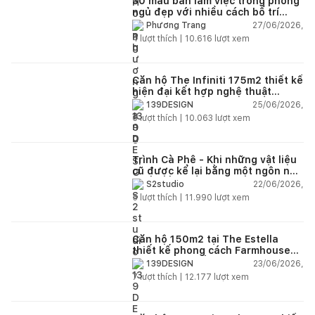
30 mẫu bàn làm việc trong phòng
ngủ đẹp với nhiều cách bố trí
thông minh cho mọi diện tích
27/06/2026,
Phương Trang
4
lượt thích |
10.616
lượt xem
Căn hộ The Infiniti 175m2 thiết kế
hiện đại kết hợp nghệ thuật
Modern Art đầy cảm xúc
25/06/2026,
139DESIGN
6
lượt thích |
10.063
lượt xem
Trình Cà Phê - Khi những vật liệu
cũ được kể lại bằng một ngôn ngữ
thiết kế mới
22/06/2026,
S2studio
5
lượt thích |
11.990
lượt xem
Căn hộ 150m2 tại The Estella
thiết kế phong cách Farmhouse
thanh lịch và ấm áp
23/06/2026,
139DESIGN
7
lượt thích |
12.177
lượt xem