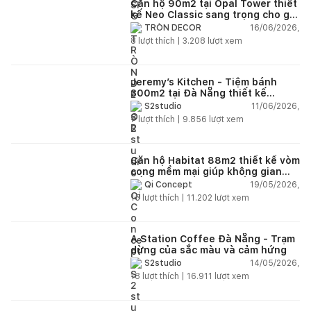
Căn hộ 90m2 tại Opal Tower thiết
kế Neo Classic sang trọng cho gia
đình trẻ
16/06/2026,
TRÒN DECOR
8
lượt thích |
3.208
lượt xem
Jeremy’s Kitchen - Tiệm bánh
300m2 tại Đà Nẵng thiết kế
phong cách công nghiệp hiện đại
11/06/2026,
S2studio
ngập tràn ánh sáng tự nhiên
7
lượt thích |
9.856
lượt xem
Căn hộ Habitat 88m2 thiết kế vòm
cong mềm mại giúp không gian
sống hiện đại trở nên ấm áp hơn
19/05/2026,
Qi Concept
15
lượt thích |
11.202
lượt xem
A Station Coffee Đà Nẵng - Trạm
dừng của sắc màu và cảm hứng
14/05/2026,
S2studio
18
lượt thích |
16.911
lượt xem