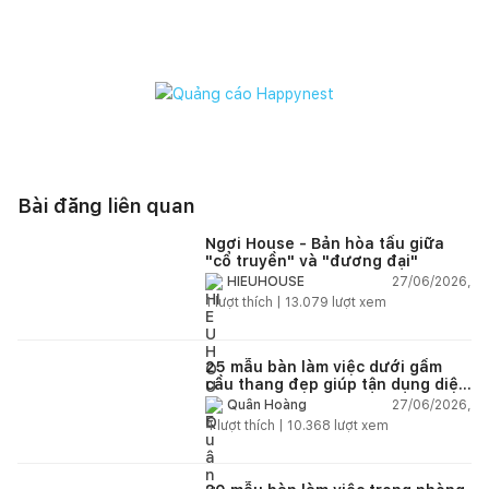
Bài đăng liên quan
Ngơi House - Bản hòa tấu giữa
"cổ truyền" và "đương đại"
27/06/2026,
HIEUHOUSE
1
lượt thích |
13.079
lượt xem
25 mẫu bàn làm việc dưới gầm
cầu thang đẹp giúp tận dụng diện
tích tưởng chừng bị bỏ quên
27/06/2026,
Quân Hoàng
4
lượt thích |
10.368
lượt xem