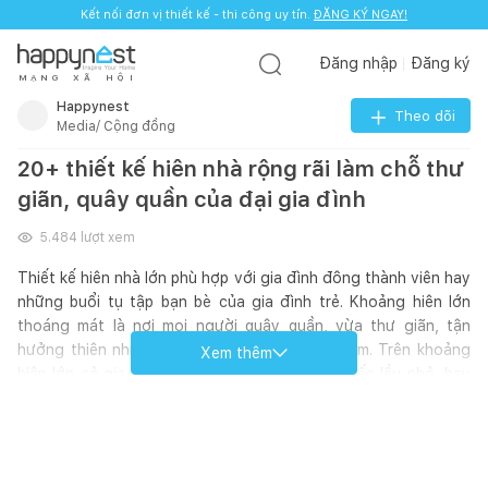
Kết nối đơn vị thiết kế - thi công uy tín.
ĐĂNG KÝ NGAY!
Đăng nhập
Đăng ký
M
Ạ
N
G
X
Ã
H
Ộ
I
Happynest
Theo dõi
Media/ Cộng đồng
20+ thiết kế hiên nhà rộng rãi làm chỗ thư
giãn, quây quần của đại gia đình
5.484
lượt xem
Thiết kế hiên nhà lớn phù hợp với gia đình đông thành viên hay
những buổi tụ tập bạn bè của gia đình trẻ. Khoảng hiên lớn
thoáng mát là nơi mọi người quây quần, vừa thư giãn, tận
hưởng thiên nhiên trong lành, gắn kết tình cảm. Trên khoảng
Xem thêm
hiên lớn cả gia đình có thể ăn uống, dựng chiếc lều nhỏ, hay
chỉ đơn giản nhấp ngụm trà, hàn huyên, ngắm lũ trẻ chơi đùa,
tạm gác lại những âu lo bên ngoài.
Hãy cùng Happynest khám phá 20+ thiết kế hiên nhà “siêu lớn”
này nhé!