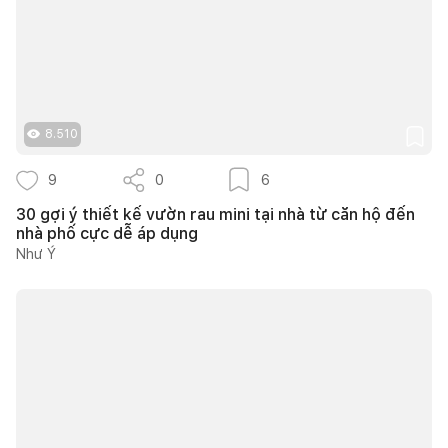
8.510
9
0
6
30 gợi ý thiết kế vườn rau mini tại nhà từ căn hộ đến
nhà phố cực dễ áp dụng
Như Ý