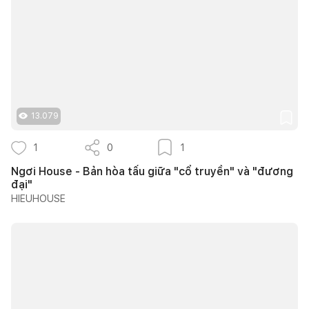
13.079
1
0
1
Ngơi House - Bản hòa tấu giữa "cổ truyền" và "đương
đại"
HIEUHOUSE