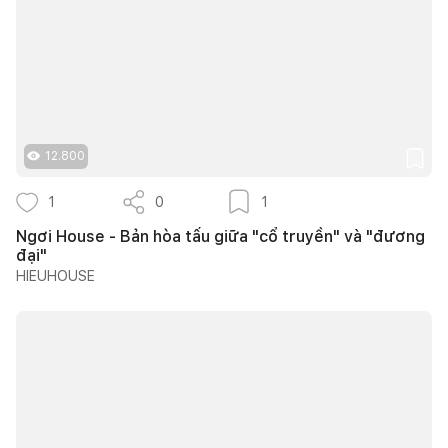
12.800
1
0
1
Ngơi House - Bản hòa tấu giữa "cổ truyền" và "đương
đại"
HIEUHOUSE