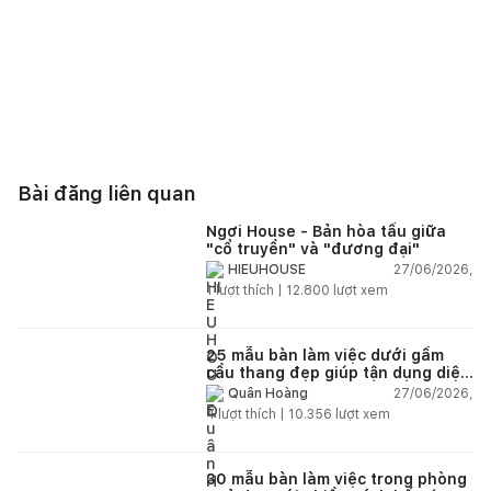
Bài đăng liên quan
Ngơi House - Bản hòa tấu giữa
"cổ truyền" và "đương đại"
27/06/2026,
HIEUHOUSE
1
lượt thích |
12.800
lượt xem
25 mẫu bàn làm việc dưới gầm
cầu thang đẹp giúp tận dụng diện
tích tưởng chừng bị bỏ quên
27/06/2026,
Quân Hoàng
4
lượt thích |
10.356
lượt xem
30 mẫu bàn làm việc trong phòng