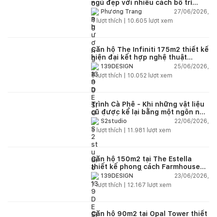
ngủ đẹp với nhiều cách bố trí
thông minh cho mọi diện tích
27/06/2026,
Phương Trang
4
lượt thích |
10.605
lượt xem
Căn hộ The Infiniti 175m2 thiết kế
hiện đại kết hợp nghệ thuật
Modern Art đầy cảm xúc
25/06/2026,
139DESIGN
6
lượt thích |
10.052
lượt xem
Trình Cà Phê - Khi những vật liệu
cũ được kể lại bằng một ngôn ngữ
thiết kế mới
22/06/2026,
S2studio
5
lượt thích |
11.981
lượt xem
Căn hộ 150m2 tại The Estella
thiết kế phong cách Farmhouse
thanh lịch và ấm áp
23/06/2026,
139DESIGN
7
lượt thích |
12.167
lượt xem
Căn hộ 90m2 tại Opal Tower thiết