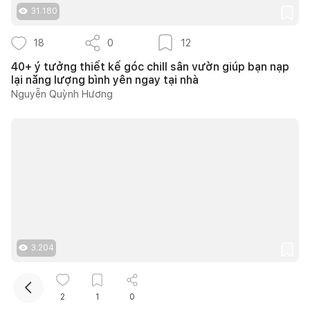
31.180
18
0
12
40+ ý tưởng thiết kế góc chill sân vườn giúp bạn nạp
lại năng lượng bình yên ngay tại nhà
Nguyễn Quỳnh Hương
Kết nối thiết kế, thi công
Mua sắm hoàn thiện nhà
3.204
8
0
8
2
1
0
Căn hộ 90m2 tại Opal Tower thiết kế Neo Classic