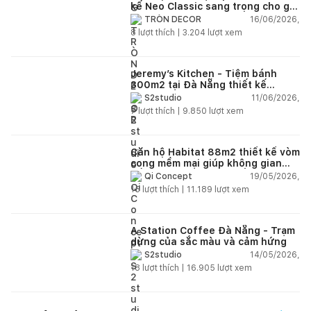
kế Neo Classic sang trọng cho gia
đình trẻ
16/06/2026,
TRÒN DECOR
8
lượt thích |
3.204
lượt xem
Jeremy’s Kitchen - Tiệm bánh
300m2 tại Đà Nẵng thiết kế
phong cách công nghiệp hiện đại
11/06/2026,
S2studio
ngập tràn ánh sáng tự nhiên
7
lượt thích |
9.850
lượt xem
Căn hộ Habitat 88m2 thiết kế vòm
cong mềm mại giúp không gian
sống hiện đại trở nên ấm áp hơn
19/05/2026,
Qi Concept
15
lượt thích |
11.189
lượt xem
A Station Coffee Đà Nẵng - Trạm
dừng của sắc màu và cảm hứng
14/05/2026,
S2studio
18
lượt thích |
16.905
lượt xem