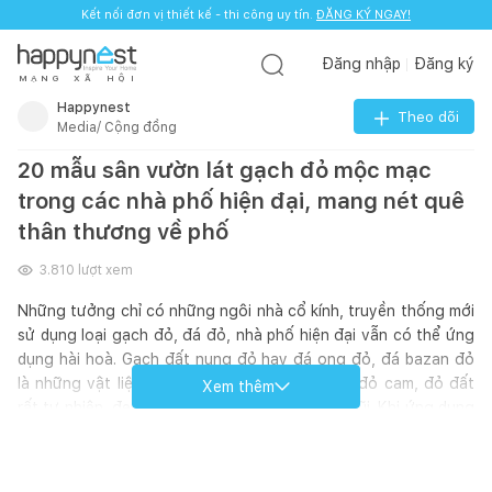
Kết nối đơn vị thiết kế - thi công uy tín.
ĐĂNG KÝ NGAY!
Đăng nhập
Đăng ký
M
Ạ
N
G
X
Ã
H
Ộ
I
Happynest
Theo dõi
Media/ Cộng đồng
20 mẫu sân vườn lát gạch đỏ mộc mạc
trong các nhà phố hiện đại, mang nét quê
thân thương về phố
3.810
lượt xem
Những tưởng chỉ có những ngôi nhà cổ kính, truyền thống mới
sử dụng loại gạch đỏ, đá đỏ, nhà phố hiện đại vẫn có thể ứng
dụng hài hoà. Gạch đất nung đỏ hay đá ong đỏ, đá bazan đỏ
là những vật liệu phổ biến nhất với tông màu đỏ cam, đỏ đất
Xem thêm
rất tự nhiên, đem lại vẻ đẹp mộc mạc và gần gũi. Khi ứng dụng
trong những ngôi nhà theo lối thiết kế hiện đại, màu đỏ gạch,
đá đỏ này kết hợp với cây xanh, bàn trà, ghế nghỉ tạo nên
khung cảnh mộc mạc, gần gũi, rất thích hợp để “chill” và chụp