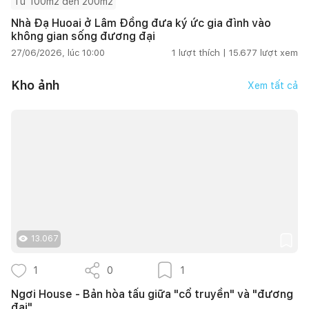
Từ 100m2 đến 200m2
Nhà Đạ Huoai ở Lâm Đồng đưa ký ức gia đình vào
không gian sống đương đại
27/06/2026, lúc 10:00
1
lượt thích |
15.677
lượt xem
Kho ảnh
Xem tất cả
13.067
1
0
1
Ngơi House - Bản hòa tấu giữa "cổ truyền" và "đương
đại"