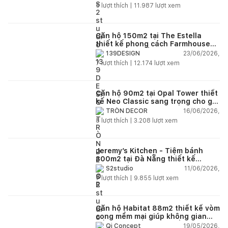
5
lượt thích |
11.987
lượt xem
Căn hộ 150m2 tại The Estella
thiết kế phong cách Farmhouse
thanh lịch và ấm áp
23/06/2026,
139DESIGN
7
lượt thích |
12.174
lượt xem
Căn hộ 90m2 tại Opal Tower thiết
kế Neo Classic sang trọng cho gia
đình trẻ
16/06/2026,
TRÒN DECOR
8
lượt thích |
3.208
lượt xem
Jeremy’s Kitchen - Tiệm bánh
300m2 tại Đà Nẵng thiết kế
phong cách công nghiệp hiện đại
11/06/2026,
S2studio
ngập tràn ánh sáng tự nhiên
7
lượt thích |
9.855
lượt xem
Căn hộ Habitat 88m2 thiết kế vòm
cong mềm mại giúp không gian
sống hiện đại trở nên ấm áp hơn
19/05/2026,
Qi Concept