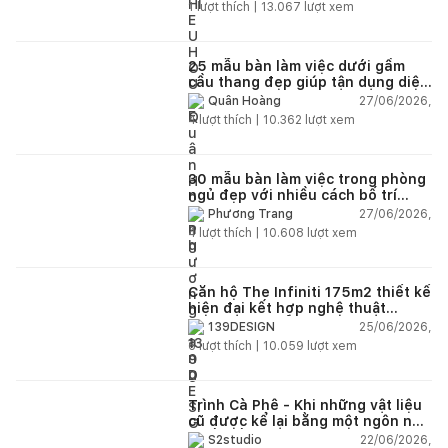
1
lượt thích |
13.067
lượt xem
25 mẫu bàn làm việc dưới gầm
cầu thang đẹp giúp tận dụng diện
tích tưởng chừng bị bỏ quên
27/06/2026,
Quân Hoàng
4
lượt thích |
10.362
lượt xem
30 mẫu bàn làm việc trong phòng
ngủ đẹp với nhiều cách bố trí
thông minh cho mọi diện tích
27/06/2026,
Phương Trang
4
lượt thích |
10.608
lượt xem
Căn hộ The Infiniti 175m2 thiết kế
hiện đại kết hợp nghệ thuật
Modern Art đầy cảm xúc
25/06/2026,
139DESIGN
6
lượt thích |
10.059
lượt xem
Trình Cà Phê - Khi những vật liệu
cũ được kể lại bằng một ngôn ngữ
thiết kế mới
22/06/2026,
S2studio