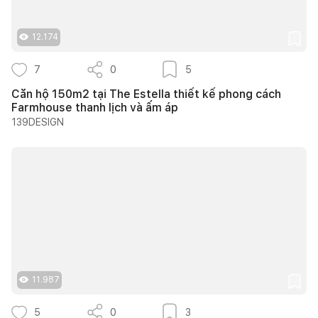
12.174
7
0
5
Căn hộ 150m2 tại The Estella thiết kế phong cách
Farmhouse thanh lịch và ấm áp
139DESIGN
11.987
5
0
3