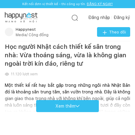
Kết nối đơn vị thiết kế - thi công uy tín.
ĐĂNG KÝ NGAY!
Đăng nhập
Đăng ký
M
Ạ
N
G
X
Ã
H
Ộ
I
Happynest
Theo dõi
Media/ Cộng đồng
Học người Nhật cách thiết kế sân trong
nhà: Vừa thoáng sáng, vừa là không gian
ngoài trời kín đáo, riêng tư
11.120
lượt xem
Một thiết kế rất hay bắt gặp trong những ngôi nhà Nhật Bản 
đó là khoảng sân trung tâm, sân vườn trong nhà. Đây là không 
gian giao thoa trong nhà với không khí bên ngoài, giúp cả ngôi 
nhà luôn sáng thoáng. Trồng thêm cây cỏ xanh tươi ở đây còn 
Xem thêm
tạo ra không gian tự nhiên, "điều hòa nhiệt độ" trong những 
ngày nắng nóng chói chang. Có rất nhiều kiểu sân trong, tuy 
nhiên để đảm bảo an toàn và sạch sẽ, cần bố trí phù hợp để dễ 
vệ sinh, hệ thống thoát nước hoạt động tốt, tránh ngập úng.