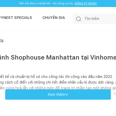
Kết nối đơn vị thiết kế - thi công uy tín.
ĐĂNG KÝ NGAY!
PYNEST SPECIALS
CHUYÊN GIA
ts
trình Shophouse Manhattan tại Vinhom
iết kế và chuẩn bị hồ sơ cho công tác thi công vào đầu năm 2022.
g cách cổ điển với những chi tiết điểm nhấn cầu kì được dát vàng. 
ấm cúng hoà lẫn với những món đồ trang trí nhằm tạo một không gi
Đ
Xem thêm