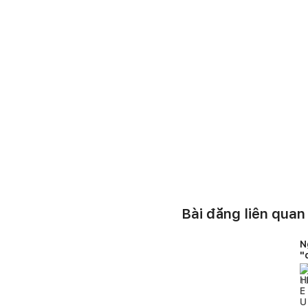
Bài đăng liên quan
N
"
1
l