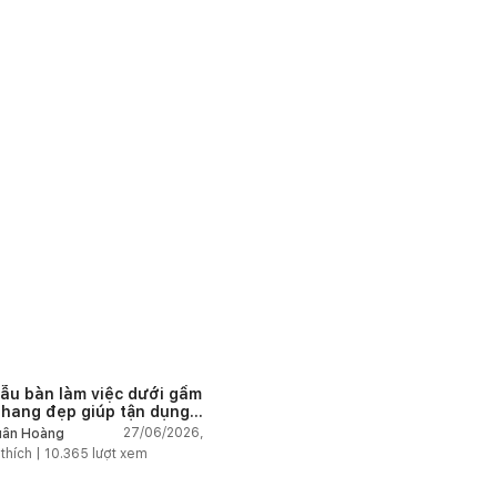
ẫu bàn làm việc dưới gầm
thang đẹp giúp tận dụng
 tích tưởng chừng bị bỏ
27/06/2026,
ân Hoàng
n
 thích |
10.365
lượt xem