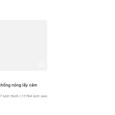
 chống nóng lấy cảm
7
lượt thích |
17.784
lượt xem