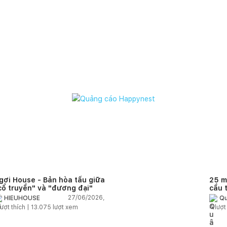
gơi House - Bản hòa tấu giữa
25 m
cổ truyền" và "đương đại"
cầu 
diện
27/06/2026,
HIEUHOUSE
Qu
quê
ượt thích |
13.075
lượt xem
4
lượt