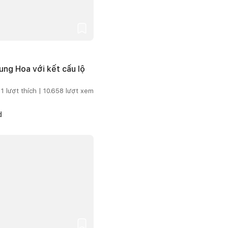
ng Hoa với kết cấu lộ
1
lượt thích |
10.658
lượt xem
d