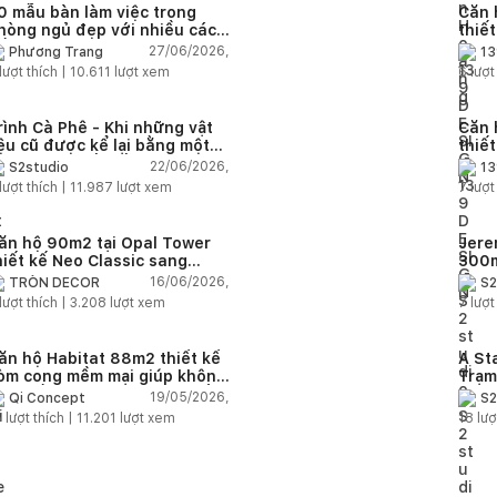
0 mẫu bàn làm việc trong
Căn 
hòng ngủ đẹp với nhiều cách
thiế
ố trí thông minh cho mọi diện
thuậ
27/06/2026,
Phương Trang
13
ích
lượt thích |
10.611
lượt xem
6
lượt
rình Cà Phê - Khi những vật
Căn 
iệu cũ được kể lại bằng một
thiế
gôn ngữ thiết kế mới
Farm
22/06/2026,
S2studio
13
áp
lượt thích |
11.987
lượt xem
7
lượt
ăn hộ 90m2 tại Opal Tower
Jere
hiết kế Neo Classic sang
300m
rọng cho gia đình trẻ
phon
16/06/2026,
TRÒN DECOR
S2
đại 
lượt thích |
3.208
lượt xem
7
lượt
nhiê
ăn hộ Habitat 88m2 thiết kế
A St
òm cong mềm mại giúp không
Trạm
ian sống hiện đại trở nên ấm
cảm 
19/05/2026,
Qi Concept
S2
p hơn
5
lượt thích |
11.201
lượt xem
18
lượ