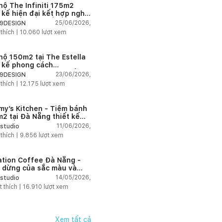
hộ The Infiniti 175m2
t kế hiện đại kết hợp nghệ
t Modern Art đầy cảm xúc
25/06/2026,
9DESIGN
 thích |
10.060
lượt xem
hộ 150m2 tại The Estella
t kế phong cách
house thanh lịch và ấm
23/06/2026,
9DESIGN
 thích |
12.175
lượt xem
my’s Kitchen - Tiệm bánh
2 tại Đà Nẵng thiết kế
g cách công nghiệp hiện
11/06/2026,
studio
ngập tràn ánh sáng tự
 thích |
9.856
lượt xem
n
ation Coffee Đà Nẵng -
 dừng của sắc màu và
hứng
14/05/2026,
studio
t thích |
16.910
lượt xem
Xem tất cả