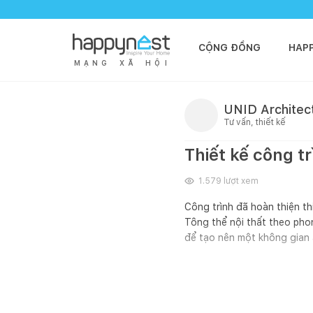
CỘNG ĐỒNG
HAP
M
Ạ
N
G
X
Ã
H
Ộ
I
UNID Architec
Tư vấn, thiết kế
Thiết kế công 
1.579
lượt xem
Công trình đã hoàn thiện th
Tông thể nội thất theo phon
để tạo nên một không gian 