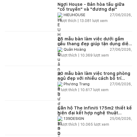
Ngơi House - Bản hòa tấu giữa
"cổ truyền" và "đương đại"
27/06/2026,
HIEUHOUSE
1
lượt thích |
13.081
lượt xem
25 mẫu bàn làm việc dưới gầm
cầu thang đẹp giúp tận dụng diện
tích tưởng chừng bị bỏ quên
27/06/2026,
Quân Hoàng
4
lượt thích |
10.369
lượt xem
30 mẫu bàn làm việc trong phòng
ngủ đẹp với nhiều cách bố trí
thông minh cho mọi diện tích
27/06/2026,
Phương Trang
4
lượt thích |
10.617
lượt xem
Căn hộ The Infiniti 175m2 thiết kế
hiện đại kết hợp nghệ thuật
Modern Art đầy cảm xúc
25/06/2026,
139DESIGN
6
lượt thích |
10.065
lượt xem