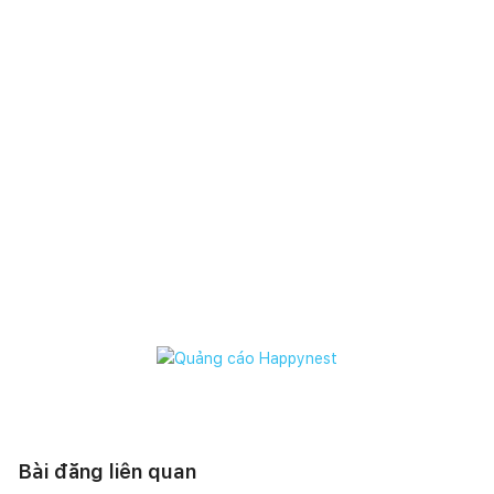
không gian này thêm phần rộng rãi, tinh tế và sống động
trong từng góc được ánh đèn chiếu sáng.
Bài đăng liên quan