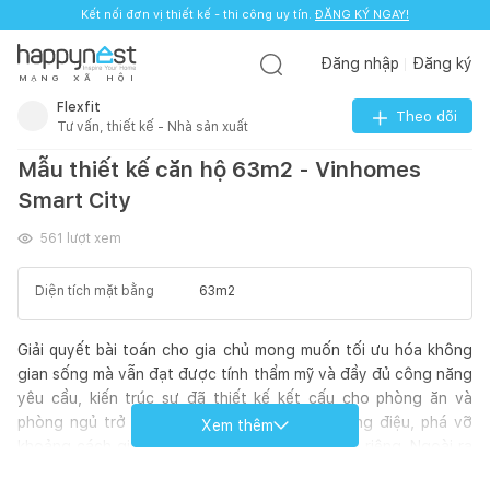
Kết nối đơn vị thiết kế - thi công uy tín.
ĐĂNG KÝ NGAY!
Đăng nhập
Đăng ký
M
Ạ
N
G
X
Ã
H
Ộ
I
Flexfit
Theo dõi
Tư vấn, thiết kế - Nhà sản xuất
Mẫu thiết kế căn hộ 63m2 - Vinhomes
Smart City
561
lượt xem
Diện tích mặt bằng
63
m2
Giải quyết bài toán cho gia chủ mong muốn tối ưu hóa không
gian sống mà vẫn đạt được tính thẩm mỹ và đầy đủ công năng
yêu cầu, kiến trúc sư đã thiết kế kết cấu cho phòng ăn và
phòng ngủ trở thành một không gian mở, đồng điệu, phá vỡ
Xem thêm
khoảng cách giữa khu vực sinh hoạt chung và riêng. Ngoài ra
sắc xanh olive dịu nhẹ cũng là một lựa chọn thông minh giúp