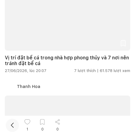
Vị trí đặt bể cá trong nhà hợp phong thủy và 7 nơi nên
Kết nối thiết kế, thi công
tránh đặt bể cá
27/06/2026, lúc 20:07
7
lượt thích |
61.578
lượt xem
Mua sắm hoàn thiện nhà
Thanh Hoa
1
0
0