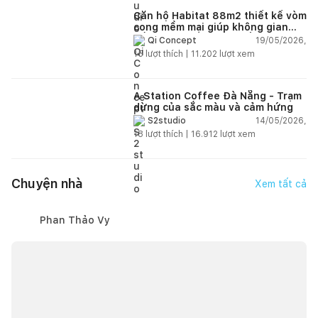
Căn hộ Habitat 88m2 thiết kế vòm
cong mềm mại giúp không gian
sống hiện đại trở nên ấm áp hơn
19/05/2026,
Qi Concept
15
lượt thích |
11.202
lượt xem
A Station Coffee Đà Nẵng - Trạm
dừng của sắc màu và cảm hứng
14/05/2026,
S2studio
18
lượt thích |
16.912
lượt xem
Chuyện nhà
Xem tất cả
Phan Thảo Vy