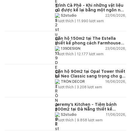
Trình Cà Phê - Khi những vật liệu
cũ được kể lại bằng một ngôn ngữ
thiết kế mới
22/06/2026,
S2studio
5
lượt thích |
11.990
lượt xem
Căn hộ 150m2 tại The Estella
thiết kế phong cách Farmhouse
thanh lịch và ấm áp
23/06/2026,
139DESIGN
7
lượt thích |
12.177
lượt xem
Căn hộ 90m2 tại Opal Tower thiết
kế Neo Classic sang trọng cho gia
đình trẻ
16/06/2026,
TRÒN DECOR
8
lượt thích |
3.208
lượt xem
Jeremy’s Kitchen - Tiệm bánh
300m2 tại Đà Nẵng thiết kế
phong cách công nghiệp hiện đại
11/06/2026,
S2studio
ngập tràn ánh sáng tự nhiên
7
lượt thích |
9.858
lượt xem