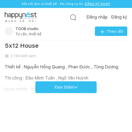
Kết nối đơn vị thiết kế - thi công uy tín.
ĐĂNG KÝ NGAY!
Đăng nhập
Đăng ký
M
Ạ
N
G
X
Ã
H
Ộ
I
TOOB studio
Theo dõi
Tư vấn, thiết kế
5x12 House
2.194
lượt xem
Thiết kế : Nguyễn Hồng Quang , Phan Được , Tùng Dương.
Thi công : Đào Minh Tuân , Ngô Văn Huỳnh
Xem thêm
Hoàn thành : 2018
Nhà thầu : Lai Nội Thất ,
#Greenspace
, Thảo Steel ,
#BetonLab
,
#kaliLight