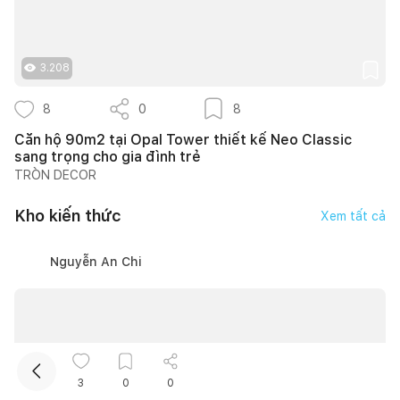
3.208
8
0
8
Căn hộ 90m2 tại Opal Tower thiết kế Neo Classic
sang trọng cho gia đình trẻ
TRÒN DECOR
Kết nối thiết kế, thi công
Kho kiến thức
Xem tất cả
Mua sắm hoàn thiện nhà
Nguyễn An Chi
3
0
0