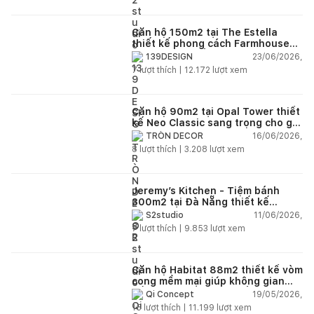
Căn hộ 150m2 tại The Estella
thiết kế phong cách Farmhouse
thanh lịch và ấm áp
23/06/2026,
139DESIGN
7
lượt thích |
12.172
lượt xem
Căn hộ 90m2 tại Opal Tower thiết
kế Neo Classic sang trọng cho gia
đình trẻ
16/06/2026,
TRÒN DECOR
8
lượt thích |
3.208
lượt xem
Jeremy’s Kitchen - Tiệm bánh
300m2 tại Đà Nẵng thiết kế
phong cách công nghiệp hiện đại
11/06/2026,
S2studio
ngập tràn ánh sáng tự nhiên
7
lượt thích |
9.853
lượt xem
Căn hộ Habitat 88m2 thiết kế vòm
cong mềm mại giúp không gian
sống hiện đại trở nên ấm áp hơn
19/05/2026,
Qi Concept
15
lượt thích |
11.199
lượt xem