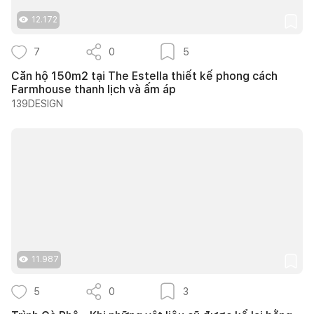
12.172
7
0
5
Căn hộ 150m2 tại The Estella thiết kế phong cách
Farmhouse thanh lịch và ấm áp
139DESIGN
11.987
5
0
3