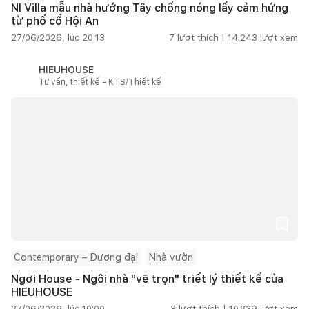
NI Villa mẫu nhà hướng Tây chống nóng lấy cảm hứng
từ phố cổ Hội An
27/06/2026, lúc 20:13
7
lượt thích |
14.243
lượt xem
HIEUHOUSE
Tư vấn, thiết kế - KTS/Thiết kế
Contemporary – Đương đại
Nhà vườn
Ngơi House - Ngôi nhà "vẽ trọn" triết lý thiết kế của
HIEUHOUSE
27/06/2026, lúc 10:00
3
lượt thích |
10.839
lượt xem