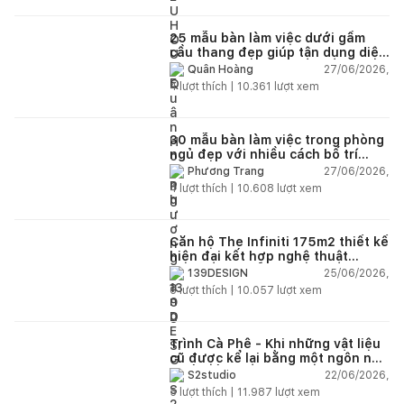
25 mẫu bàn làm việc dưới gầm
cầu thang đẹp giúp tận dụng diện
tích tưởng chừng bị bỏ quên
27/06/2026,
Quân Hoàng
4
lượt thích |
10.361
lượt xem
30 mẫu bàn làm việc trong phòng
ngủ đẹp với nhiều cách bố trí
thông minh cho mọi diện tích
27/06/2026,
Phương Trang
4
lượt thích |
10.608
lượt xem
Căn hộ The Infiniti 175m2 thiết kế
hiện đại kết hợp nghệ thuật
Modern Art đầy cảm xúc
25/06/2026,
139DESIGN
6
lượt thích |
10.057
lượt xem
Trình Cà Phê - Khi những vật liệu
cũ được kể lại bằng một ngôn ngữ
thiết kế mới
22/06/2026,
S2studio
5
lượt thích |
11.987
lượt xem