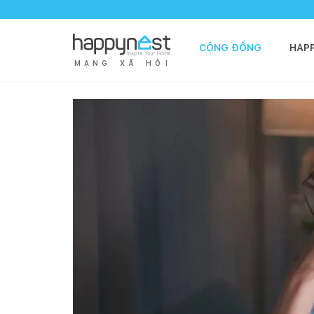
CỘNG ĐỒNG
HAP
M
Ạ
N
G
X
Ã
H
Ộ
I