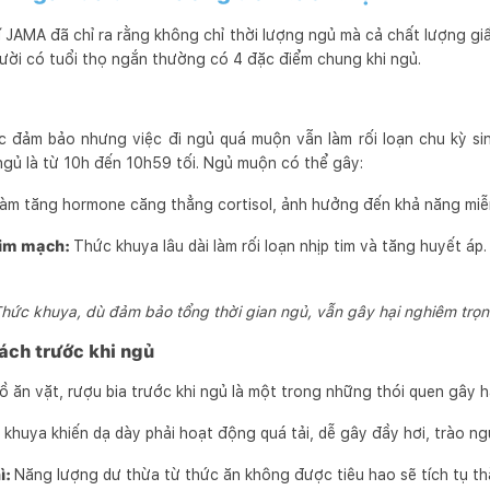
í JAMA đã chỉ ra rằng không chỉ thời lượng ngủ mà cả chất lượng g
gười có tuổi thọ ngắn thường có 4 đặc điểm chung khi ngủ.
c đảm bảo nhưng việc đi ngủ quá muộn vẫn làm rối loạn chu kỳ si
ngủ là từ 10h đến 10h59 tối. Ngủ muộn có thể gây:
àm tăng hormone căng thẳng cortisol, ảnh hưởng đến khả năng miễn
tim mạch:
Thức khuya lâu dài làm rối loạn nhịp tim và tăng huyết áp.
hức khuya, dù đảm bảo tổng thời gian ngủ, vẫn gây hại nghiêm trọ
ách trước khi ngủ
 ăn vặt, rượu bia trước khi ngủ là một trong những thói quen gây h
khuya khiến dạ dày phải hoạt động quá tải, dễ gây đầy hơi, trào ng
ì:
Năng lượng dư thừa từ thức ăn không được tiêu hao sẽ tích tụ t