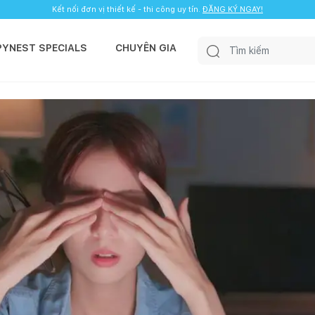
Kết nối đơn vị thiết kế - thi công uy tín.
ĐĂNG KÝ NGAY!
PYNEST SPECIALS
CHUYÊN GIA