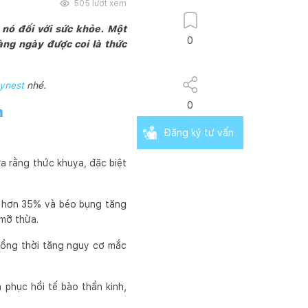
505
lượt xem
 nó đối với sức khỏe. Một
0
àng ngày được coi là thức
ynest
nhé.
0
n
Đăng ký tư vấn
ra rằng thức khuya, đặc biệt
 hơn 35% và béo bụng tăng
 mỡ thừa.
đồng thời tăng nguy cơ mắc
phục hồi tế bào thần kinh,