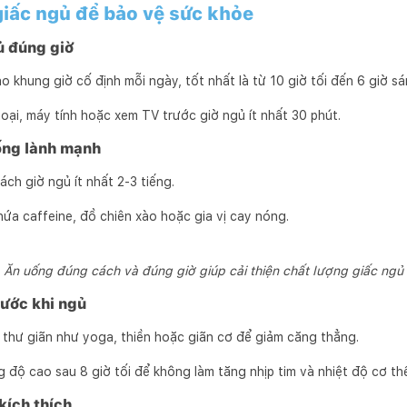
 giấc ngủ để bảo vệ sức khỏe
ủ đúng giờ
o khung giờ cố định mỗi ngày, tốt nhất là từ 10 giờ tối đến 6 giờ sá
oại, máy tính hoặc xem TV trước giờ ngủ ít nhất 30 phút.
ống lành mạnh
ách giờ ngủ ít nhất 2-3 tiếng.
ứa caffeine, đồ chiên xào hoặc gia vị cay nóng.
Ăn uống đúng cách và đúng giờ giúp cải thiện chất lượng giấc ngủ
ước khi ngủ
 thư giãn như yoga, thiền hoặc giãn cơ để giảm căng thẳng.
 độ cao sau 8 giờ tối để không làm tăng nhịp tim và nhiệt độ cơ th
kích thích