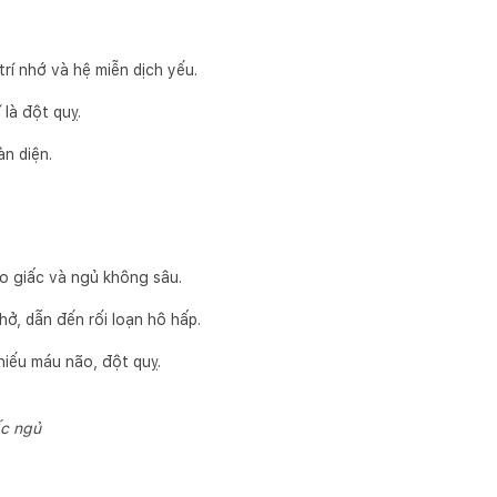
rí nhớ và hệ miễn dịch yếu.
là đột quỵ.
n diện.
ào giấc và ngủ không sâu.
ở, dẫn đến rối loạn hô hấp.
iếu máu não, đột quỵ.
ấc ngủ