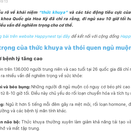
09:13
ểu rõ về khái niệm
“thức khuya”
và các tác động tiêu cực của
 khoa Quốc gia Hoa Kỳ đã chỉ ra rằng, đi ngủ sau 10 giờ tối h
iều vấn đề nghiêm trọng cho cơ thể.
bài trên website Happynest tại đây
để kết nối với cộng đồng
Happ
 trọng của thức khuya và thói quen ngủ muộ
 bệnh lý tăng cao
n trên 136.000 người trung niên và cao tuổi tại 26 quốc gia đã chỉ 
ây ra nhiều vấn đề nghiêm trọng về sức khỏe:
hì và béo bụng:
Những người đi ngủ muộn có nguy cơ béo phì cao
ừ 8-10 giờ tối. Điều này chủ yếu do rối loạn chuyển hóa và tích tụ
ng:
Ngủ ít hơn 5 tiếng mỗi đêm gây ra mệt mỏi, rối loạn hormone, 
ường và các bệnh lý mãn tính khác.
ên não bộ:
Thức khuya thường xuyên làm giảm khả năng tái tạo và 
nhớ và mất tập trung.