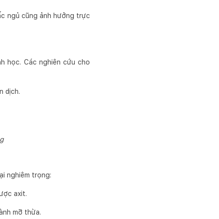
iấc ngủ cũng ảnh hưởng trực
nh học. Các nghiên cứu cho
 dịch.
ng
ại nghiêm trọng:
ược axit.
hành mỡ thừa.