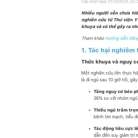
Cập nhật ngày
01/12/2024, lúc 
Nhiều người vẫn chưa hi
nghiên cứu từ Thư viện Y
khuya và có thể gây ra nh
Tham khảo
Hướng dẫn đăng 
1. Tác hại nghiêm
Thức khuya và nguy cơ
Một nghiên cứu lớn thực hiệ
là đi ngủ sau 10 giờ tối, g
Tăng nguy cơ béo p
38% so với nhóm ngủ t
Thiếu ngủ trầm trọ
bệnh tim mạch, tiểu đ
Tác động tiêu cực l
dẫn đến suy giảm trí 