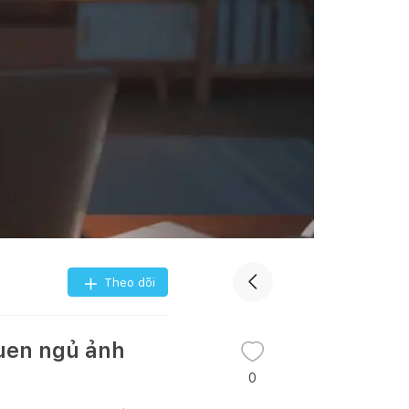
Theo dõi
uen ngủ ảnh
0