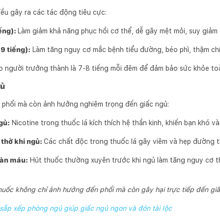
ều gây ra các tác động tiêu cực:
iếng):
Làm giảm khả năng phục hồi cơ thể, dễ gây mệt mỏi, suy giảm t
9 tiếng):
Làm tăng nguy cơ mắc bệnh tiểu đường, béo phì, thậm chí 
o người trưởng thành là 7-8 tiếng mỗi đêm để đảm bảo sức khỏe toà
gủ
i phổi mà còn ảnh hưởng nghiêm trọng đến giấc ngủ:
gủ:
Nicotine trong thuốc lá kích thích hệ thần kinh, khiến bạn khó v
thở khi ngủ:
Các chất độc trong thuốc lá gây viêm và hẹp đường th
oàn máu:
Hút thuốc thường xuyên trước khi ngủ làm tăng nguy cơ th
huốc không chỉ ảnh hưởng đến phổi mà còn gây hại trực tiếp đến gi
, sắp xếp phòng ngủ giúp giấc ngủ ngon và đón tài lộc