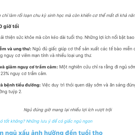
hỉ làm rối loạn chu kỳ sinh học mà còn khiến cơ thể mất đi khả năn
0 giờ tối
ải thiện sức khỏe mà còn kéo dài tuổi thọ. Những lợi ích nổi bật ba
ễm và ung thư:
Ngủ đủ giấc giúp cơ thể sản xuất các tế bào miễn dị
ng nguy cơ viêm mạn tính và nhiều loại ung thư.
 và giảm nguy cơ trầm cảm:
Một nghiên cứu chỉ ra rằng đi ngủ sớ
 23% nguy cơ trầm cảm.
à bệnh tiểu đường:
Việc duy trì thói quen dậy sớm và ăn sáng đúng
ờng tuýp 2.
Ngủ đúng giờ mang lại nhiều lợi ích vượt trội
ó tốt không? Những lưu ý để có giấc ngủ ngon
n ngủ xấu ảnh hưởng đến tuổi thọ