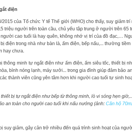
ngắt điện
/2015 của Tổ chức Y tế Thế giới (WHO) cho thấy, suy giảm t
 triệu người trên toàn cầu, chủ yếu tập trung ở người trên 65 
người cao tuổi là hay quên, không nhớ vị trí của đồ đạc,… Ngườ
 bị điện trong nhà như bàn là, ấm điện, bếp nấu,... thường tiề
ện hay chưa.
bị thông minh tự ngắt điện như ấm điện, ấm siêu tốc, thiết bị nh
òa, bình nóng lạnh, máy sưởi... trong gia đình giúp đảm bảo a
à các thành viên cũng yên tâm hơn khi người cao tuổi tự sinh ho
thiết bị tự ngắt điện như bếp từ thông minh, lò vi sóng hẹn giờ,
ảo an toàn cho người cao tuổi khi nấu nướng (ảnh:
Căn hộ 70m
bị suy giảm, gây cản trở nhiều đến quá trình sinh hoạt của người