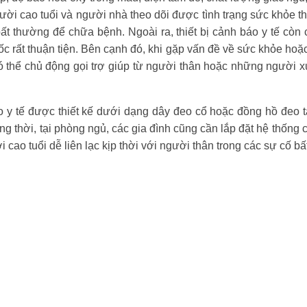
gười cao tuổi và người nhà theo dõi được tình trạng sức khỏe t
ất thường để chữa bệnh. Ngoài ra, thiết bị cảnh báo y tế cò
ốc rất thuận tiện. Bên cạnh đó, khi gặp vấn đề về sức khỏe hoặ
có thể chủ động gọi trợ giúp từ người thân hoặc những người x
áo y tế được thiết kế dưới dạng dây đeo cổ hoặc đồng hồ đeo t
g thời, tại phòng ngủ, các gia đình cũng cần lắp đặt hệ thống
 cao tuổi dễ liên lạc kịp thời với người thân trong các sự cố bấ