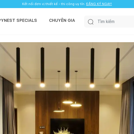
Kết nối đơn vị thiết kế - thi công uy tín.
ĐĂNG KÝ NGAY!
PYNEST SPECIALS
CHUYÊN GIA