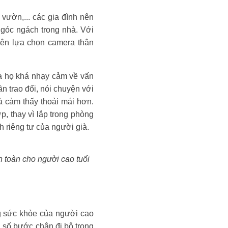
vườn,... các gia đình nên
ngóc ngách trong nhà. Với
nên lựa chọn camera thân
của họ khá nhạy cảm về vấn
n trao đổi, nói chuyện với
à cảm thấy thoải mái hơn.
p, thay vì lắp trong phòng
nh riêng tư của người già.
n toàn cho người cao tuổi
ạng sức khỏe của người cao
, số bước chân đi bộ trong