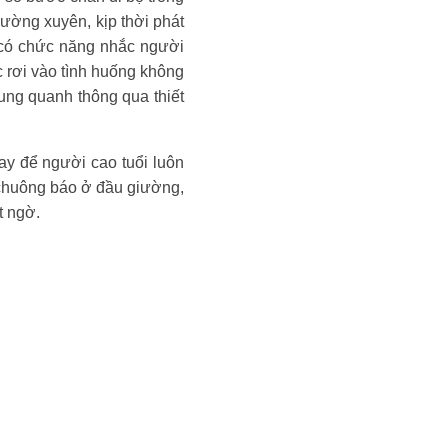
hường xuyên, kịp thời phát
n có chức năng nhắc người
c rơi vào tình huống không
ung quanh thông qua thiết
ay để người cao tuổi luôn
 chuông báo ở đầu giường,
t ngờ.