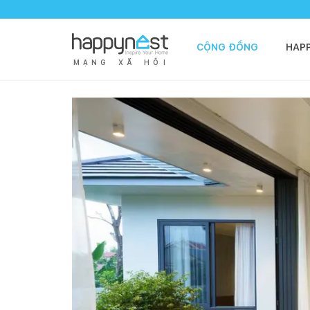
CỘNG ĐỒNG
HAP
M
Ạ
N
G
X
Ã
H
Ộ
I