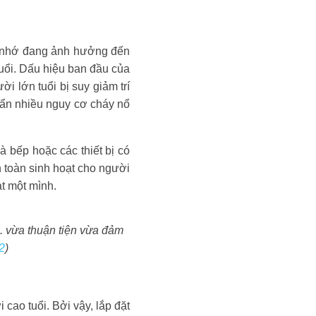
rí nhớ đang ảnh hưởng đến
tuổi. Dấu hiệu ban đầu của
i lớn tuổi bị suy giảm trí
m ẩn nhiều nguy cơ cháy nổ
à bếp hoặc các thiết bị có
n toàn sinh hoạt cho người
ạt một mình.
... vừa thuận tiện vừa đảm
2
)
 cao tuổi. Bởi vậy, lắp đặt