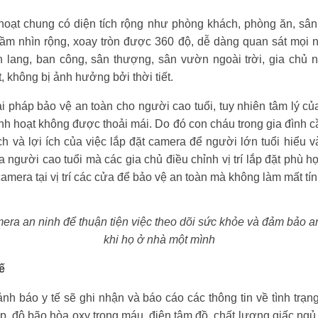
oạt chung có diện tích rộng như phòng khách, phòng ăn, sân 
ầm nhìn rộng, xoay tròn được 360 độ, dễ dàng quan sát mọi 
lang, ban công, sân thượng, sân vườn ngoài trời, gia chủ 
, không bị ảnh hưởng bởi thời tiết.
ải pháp bảo vệ an toàn cho người cao tuổi, tuy nhiên tâm lý 
inh hoạt không được thoải mái. Do đó con cháu trong gia đình cầ
h và lợi ích của việc lắp đặt camera để người lớn tuổi hiểu v
người cao tuổi mà các gia chủ điều chỉnh vị trí lắp đặt phù hợ
 camera tại vị trí các cửa để bảo vệ an toàn mà không làm mất tí
era an ninh để thuận tiện việc theo dõi sức khỏe và đảm bảo a
khi họ ở nhà một mình
tế
ảnh báo y tế sẽ ghi nhận và báo cáo các thông tin về tình tr
 áp, độ bão hòa oxy trong máu, điện tâm đồ, chất lượng giấc ngủ