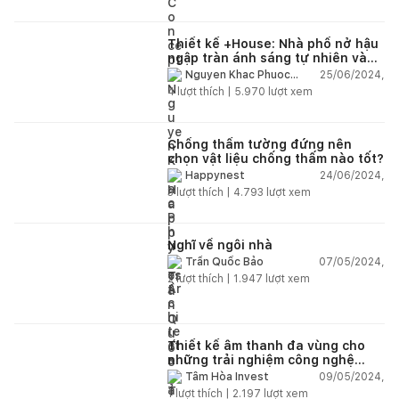
Thiết kế +House: Nhà phố nở hậu
ngập tràn ánh sáng tự nhiên và
cây xanh
25/06/2024,
Nguyen Khac Phuoc
Architects
4
lượt thích |
5.970
lượt xem
Chống thấm tường đứng nên
chọn vật liệu chống thấm nào tốt?
24/06/2024,
Happynest
3
lượt thích |
4.793
lượt xem
Nghĩ về ngôi nhà
07/05/2024,
Trần Quốc Bảo
2
lượt thích |
1.947
lượt xem
Thiết kế âm thanh đa vùng cho
những trải nghiệm công nghệ
thông minh
09/05/2024,
Tâm Hòa Invest
1
lượt thích |
2.197
lượt xem