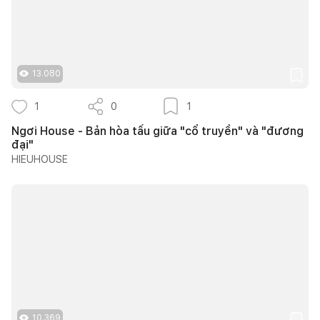
13.080
1
0
1
Ngơi House - Bản hòa tấu giữa "cổ truyền" và "đương
đại"
HIEUHOUSE
10.369