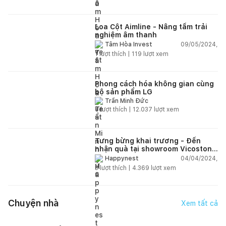
Loa Cột Aimline - Nâng tầm trải
nghiệm âm thanh
09/05/2024,
Tâm Hòa Invest
1
lượt thích |
119
lượt xem
Phong cách hóa không gian cùng
bộ sản phẩm LG
Trần Minh Đức
8
lượt thích |
12.037
lượt xem
Tưng bừng khai trương - Đến
nhận quà tại showroom Vicostone
by Dallas Việt
04/04/2024,
Happynest
3
lượt thích |
4.369
lượt xem
Chuyện nhà
Xem tất cả