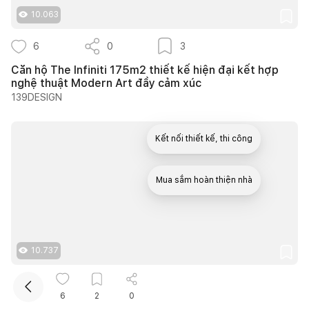
10.063
6
0
3
Căn hộ The Infiniti 175m2 thiết kế hiện đại kết hợp
nghệ thuật Modern Art đầy cảm xúc
139DESIGN
Kết nối thiết kế, thi công
Mua sắm hoàn thiện nhà
10.737
12
0
9
6
2
0
25 ý tưởng lựa chọn cây trồng lối đi sân vườn tạo