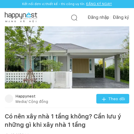
Kết nối đơn vị thiết kế - thi công uy tín.
ĐĂNG KÝ NGAY!
Đăng nhập
Đăng ký
M
Ạ
N
G
X
Ã
H
Ộ
I
Happynest
Theo dõi
Media/ Cộng đồng
Có nên xây nhà 1 tầng không? Cần lưu ý
những gì khi xây nhà 1 tầng