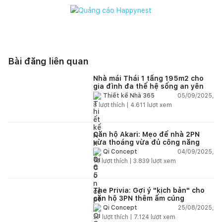
Bài đăng liên quan
Nhà mái Thái 1 tầng 195m2 cho
gia đình đa thế hệ sống an yên
05/09/2025,
Thiết kế Nhà 365
8
lượt thích |
4.611
lượt xem
Căn hộ Akari: Mẹo để nhà 2PN
vừa thoáng vừa đủ công năng
04/09/2025,
Qi Concept
14
lượt thích |
3.839
lượt xem
The Privia: Gợi ý "kịch bản" cho
căn hộ 3PN thêm ấm cúng
25/08/2025,
Qi Concept
27
lượt thích |
7.124
lượt xem